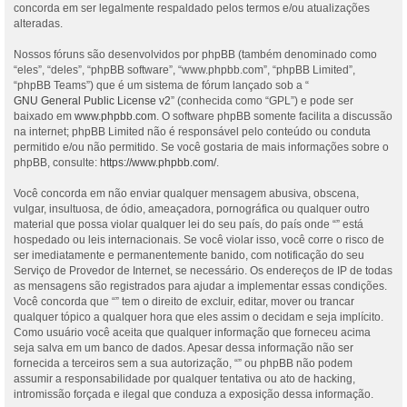
concorda em ser legalmente respaldado pelos termos e/ou atualizações
alteradas.
Nossos fóruns são desenvolvidos por phpBB (também denominado como
“eles”, “deles”, “phpBB software”, “www.phpbb.com”, “phpBB Limited”,
“phpBB Teams”) que é um sistema de fórum lançado sob a “
GNU General Public License v2
” (conhecida como “GPL”) e pode ser
baixado em
www.phpbb.com
. O software phpBB somente facilita a discussão
na internet; phpBB Limited não é responsável pelo conteúdo ou conduta
permitido e/ou não permitido. Se você gostaria de mais informações sobre o
phpBB, consulte:
https://www.phpbb.com/
.
Você concorda em não enviar qualquer mensagem abusiva, obscena,
vulgar, insultuosa, de ódio, ameaçadora, pornográfica ou qualquer outro
material que possa violar qualquer lei do seu país, do país onde “” está
hospedado ou leis internacionais. Se você violar isso, você corre o risco de
ser imediatamente e permanentemente banido, com notificação do seu
Serviço de Provedor de Internet, se necessário. Os endereços de IP de todas
as mensagens são registrados para ajudar a implementar essas condições.
Você concorda que “” tem o direito de excluir, editar, mover ou trancar
qualquer tópico a qualquer hora que eles assim o decidam e seja implícito.
Como usuário você aceita que qualquer informação que forneceu acima
seja salva em um banco de dados. Apesar dessa informação não ser
fornecida a terceiros sem a sua autorização, “” ou phpBB não podem
assumir a responsabilidade por qualquer tentativa ou ato de hacking,
intromissão forçada e ilegal que conduza a exposição dessa informação.