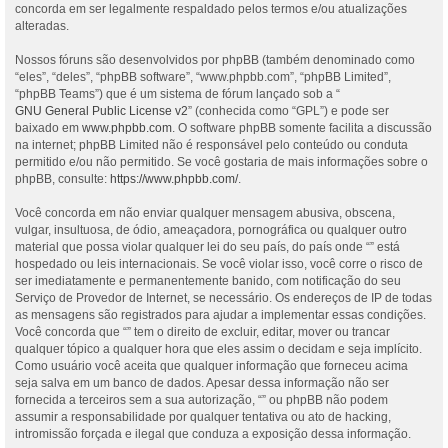
concorda em ser legalmente respaldado pelos termos e/ou atualizações
alteradas.
Nossos fóruns são desenvolvidos por phpBB (também denominado como
“eles”, “deles”, “phpBB software”, “www.phpbb.com”, “phpBB Limited”,
“phpBB Teams”) que é um sistema de fórum lançado sob a “
GNU General Public License v2
” (conhecida como “GPL”) e pode ser
baixado em
www.phpbb.com
. O software phpBB somente facilita a discussão
na internet; phpBB Limited não é responsável pelo conteúdo ou conduta
permitido e/ou não permitido. Se você gostaria de mais informações sobre o
phpBB, consulte:
https://www.phpbb.com/
.
Você concorda em não enviar qualquer mensagem abusiva, obscena,
vulgar, insultuosa, de ódio, ameaçadora, pornográfica ou qualquer outro
material que possa violar qualquer lei do seu país, do país onde “” está
hospedado ou leis internacionais. Se você violar isso, você corre o risco de
ser imediatamente e permanentemente banido, com notificação do seu
Serviço de Provedor de Internet, se necessário. Os endereços de IP de todas
as mensagens são registrados para ajudar a implementar essas condições.
Você concorda que “” tem o direito de excluir, editar, mover ou trancar
qualquer tópico a qualquer hora que eles assim o decidam e seja implícito.
Como usuário você aceita que qualquer informação que forneceu acima
seja salva em um banco de dados. Apesar dessa informação não ser
fornecida a terceiros sem a sua autorização, “” ou phpBB não podem
assumir a responsabilidade por qualquer tentativa ou ato de hacking,
intromissão forçada e ilegal que conduza a exposição dessa informação.