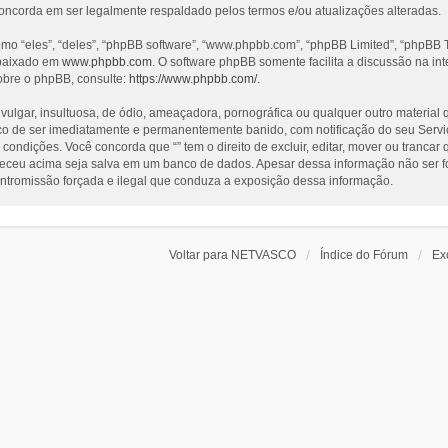
concorda em ser legalmente respaldado pelos termos e/ou atualizações alteradas.
 “eles”, “deles”, “phpBB software”, “www.phpbb.com”, “phpBB Limited”, “phpBB T
 baixado em
www.phpbb.com
. O software phpBB somente facilita a discussão na i
obre o phpBB, consulte:
https://www.phpbb.com/
.
ar, insultuosa, de ódio, ameaçadora, pornográfica ou qualquer outro material que
risco de ser imediatamente e permanentemente banido, com notificação do seu Servi
ondições. Você concorda que “” tem o direito de excluir, editar, mover ou trancar
neceu acima seja salva em um banco de dados. Apesar dessa informação não ser f
 intromissão forçada e ilegal que conduza a exposição dessa informação.
Voltar para NETVASCO
Índice do Fórum
Ex