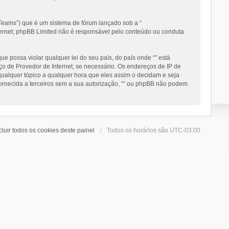
eams”) que é um sistema de fórum lançado sob a “
nternet; phpBB Limited não é responsável pelo conteúdo ou conduta
 possa violar qualquer lei do seu país, do país onde “” está
ço de Provedor de Internet, se necessário. Os endereços de IP de
 qualquer tópico a qualquer hora que eles assim o decidam e seja
ornecida a terceiros sem a sua autorização, “” ou phpBB não podem
cluir todos os cookies deste painel
Todos os horários são
UTC-03:00