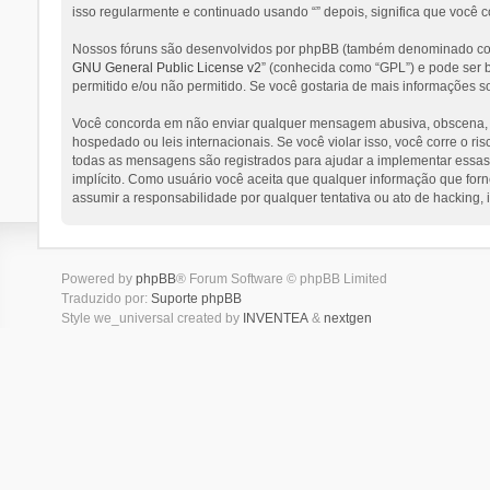
isso regularmente e continuado usando “” depois, significa que você 
Nossos fóruns são desenvolvidos por phpBB (também denominado como
GNU General Public License v2
” (conhecida como “GPL”) e pode ser
permitido e/ou não permitido. Se você gostaria de mais informações s
Você concorda em não enviar qualquer mensagem abusiva, obscena, vulg
hospedado ou leis internacionais. Se você violar isso, você corre o 
todas as mensagens são registrados para ajudar a implementar essas c
implícito. Como usuário você aceita que qualquer informação que for
assumir a responsabilidade por qualquer tentativa ou ato de hacking,
Powered by
phpBB
® Forum Software © phpBB Limited
Traduzido por:
Suporte phpBB
Style we_universal created by
INVENTEA
&
nextgen