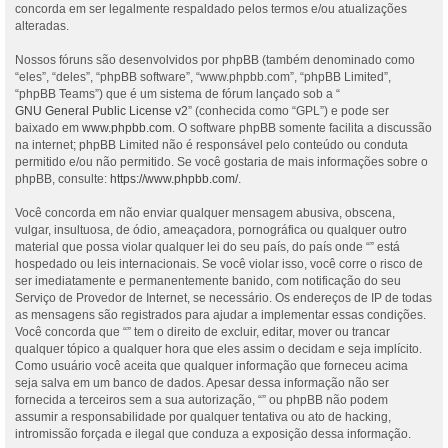
concorda em ser legalmente respaldado pelos termos e/ou atualizações
alteradas.
Nossos fóruns são desenvolvidos por phpBB (também denominado como
“eles”, “deles”, “phpBB software”, “www.phpbb.com”, “phpBB Limited”,
“phpBB Teams”) que é um sistema de fórum lançado sob a “
GNU General Public License v2
” (conhecida como “GPL”) e pode ser
baixado em
www.phpbb.com
. O software phpBB somente facilita a discussão
na internet; phpBB Limited não é responsável pelo conteúdo ou conduta
permitido e/ou não permitido. Se você gostaria de mais informações sobre o
phpBB, consulte:
https://www.phpbb.com/
.
Você concorda em não enviar qualquer mensagem abusiva, obscena,
vulgar, insultuosa, de ódio, ameaçadora, pornográfica ou qualquer outro
material que possa violar qualquer lei do seu país, do país onde “” está
hospedado ou leis internacionais. Se você violar isso, você corre o risco de
ser imediatamente e permanentemente banido, com notificação do seu
Serviço de Provedor de Internet, se necessário. Os endereços de IP de todas
as mensagens são registrados para ajudar a implementar essas condições.
Você concorda que “” tem o direito de excluir, editar, mover ou trancar
qualquer tópico a qualquer hora que eles assim o decidam e seja implícito.
Como usuário você aceita que qualquer informação que forneceu acima
seja salva em um banco de dados. Apesar dessa informação não ser
fornecida a terceiros sem a sua autorização, “” ou phpBB não podem
assumir a responsabilidade por qualquer tentativa ou ato de hacking,
intromissão forçada e ilegal que conduza a exposição dessa informação.