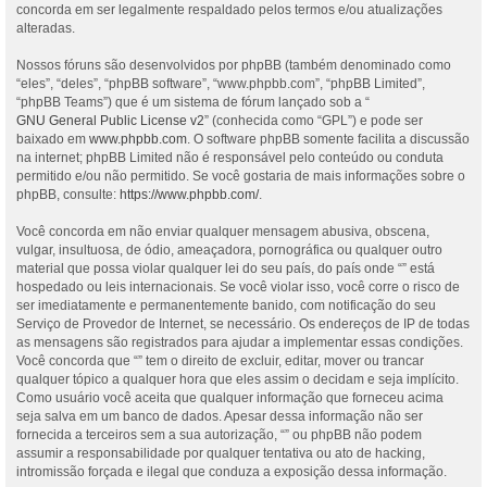
concorda em ser legalmente respaldado pelos termos e/ou atualizações
alteradas.
Nossos fóruns são desenvolvidos por phpBB (também denominado como
“eles”, “deles”, “phpBB software”, “www.phpbb.com”, “phpBB Limited”,
“phpBB Teams”) que é um sistema de fórum lançado sob a “
GNU General Public License v2
” (conhecida como “GPL”) e pode ser
baixado em
www.phpbb.com
. O software phpBB somente facilita a discussão
na internet; phpBB Limited não é responsável pelo conteúdo ou conduta
permitido e/ou não permitido. Se você gostaria de mais informações sobre o
phpBB, consulte:
https://www.phpbb.com/
.
Você concorda em não enviar qualquer mensagem abusiva, obscena,
vulgar, insultuosa, de ódio, ameaçadora, pornográfica ou qualquer outro
material que possa violar qualquer lei do seu país, do país onde “” está
hospedado ou leis internacionais. Se você violar isso, você corre o risco de
ser imediatamente e permanentemente banido, com notificação do seu
Serviço de Provedor de Internet, se necessário. Os endereços de IP de todas
as mensagens são registrados para ajudar a implementar essas condições.
Você concorda que “” tem o direito de excluir, editar, mover ou trancar
qualquer tópico a qualquer hora que eles assim o decidam e seja implícito.
Como usuário você aceita que qualquer informação que forneceu acima
seja salva em um banco de dados. Apesar dessa informação não ser
fornecida a terceiros sem a sua autorização, “” ou phpBB não podem
assumir a responsabilidade por qualquer tentativa ou ato de hacking,
intromissão forçada e ilegal que conduza a exposição dessa informação.