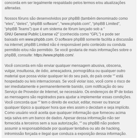
concorda em ser legalmente respaldado pelos termos e/ou atualizações
alteradas.
Nossos fóruns são desenvolvidos por phpBB (também denominado como
“eles”, “deles”, “phpBB software”, “www.phpbb.com”, “phpBB Limited”,
“phpBB Teams”) que é um sistema de fórum lançado sob a “
GNU General Public License v2
” (conhecida como “GPL”) e pode ser
baixado em
www.phpbb.com
. O software phpBB somente facilita a discussão
na internet; phpBB Limited não é responsável pelo conteúdo ou conduta
permitido e/ou não permitido. Se você gostaria de mais informações sobre o
phpBB, consulte:
https://www.phpbb.com/
.
Você concorda em não enviar qualquer mensagem abusiva, obscena,
vulgar, insultuosa, de ódio, ameaçadora, pornográfica ou qualquer outro
material que possa violar qualquer lei do seu país, do país onde “” está
hospedado ou leis internacionais. Se você violar isso, você corre o risco de
ser imediatamente e permanentemente banido, com notificação do seu
Serviço de Provedor de Internet, se necessário. Os endereços de IP de todas
as mensagens são registrados para ajudar a implementar essas condições.
Você concorda que “” tem o direito de excluir, editar, mover ou trancar
qualquer tópico a qualquer hora que eles assim o decidam e seja implícito.
Como usuário você aceita que qualquer informação que forneceu acima
seja salva em um banco de dados. Apesar dessa informação não ser
fornecida a terceiros sem a sua autorização, “” ou phpBB não podem
assumir a responsabilidade por qualquer tentativa ou ato de hacking,
intromissão forçada e ilegal que conduza a exposição dessa informação.