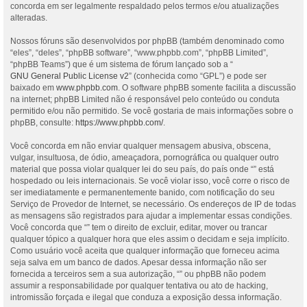
concorda em ser legalmente respaldado pelos termos e/ou atualizações
alteradas.
Nossos fóruns são desenvolvidos por phpBB (também denominado como
“eles”, “deles”, “phpBB software”, “www.phpbb.com”, “phpBB Limited”,
“phpBB Teams”) que é um sistema de fórum lançado sob a “
GNU General Public License v2
” (conhecida como “GPL”) e pode ser
baixado em
www.phpbb.com
. O software phpBB somente facilita a discussão
na internet; phpBB Limited não é responsável pelo conteúdo ou conduta
permitido e/ou não permitido. Se você gostaria de mais informações sobre o
phpBB, consulte:
https://www.phpbb.com/
.
Você concorda em não enviar qualquer mensagem abusiva, obscena,
vulgar, insultuosa, de ódio, ameaçadora, pornográfica ou qualquer outro
material que possa violar qualquer lei do seu país, do país onde “” está
hospedado ou leis internacionais. Se você violar isso, você corre o risco de
ser imediatamente e permanentemente banido, com notificação do seu
Serviço de Provedor de Internet, se necessário. Os endereços de IP de todas
as mensagens são registrados para ajudar a implementar essas condições.
Você concorda que “” tem o direito de excluir, editar, mover ou trancar
qualquer tópico a qualquer hora que eles assim o decidam e seja implícito.
Como usuário você aceita que qualquer informação que forneceu acima
seja salva em um banco de dados. Apesar dessa informação não ser
fornecida a terceiros sem a sua autorização, “” ou phpBB não podem
assumir a responsabilidade por qualquer tentativa ou ato de hacking,
intromissão forçada e ilegal que conduza a exposição dessa informação.