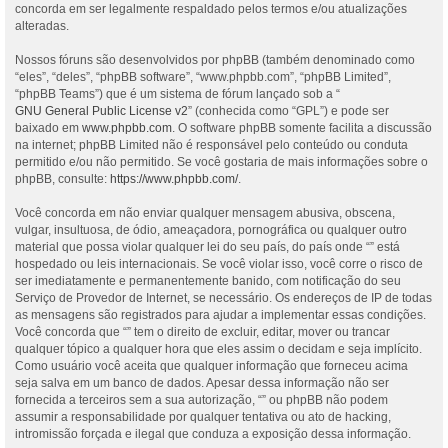
concorda em ser legalmente respaldado pelos termos e/ou atualizações
alteradas.
Nossos fóruns são desenvolvidos por phpBB (também denominado como
“eles”, “deles”, “phpBB software”, “www.phpbb.com”, “phpBB Limited”,
“phpBB Teams”) que é um sistema de fórum lançado sob a “
GNU General Public License v2
” (conhecida como “GPL”) e pode ser
baixado em
www.phpbb.com
. O software phpBB somente facilita a discussão
na internet; phpBB Limited não é responsável pelo conteúdo ou conduta
permitido e/ou não permitido. Se você gostaria de mais informações sobre o
phpBB, consulte:
https://www.phpbb.com/
.
Você concorda em não enviar qualquer mensagem abusiva, obscena,
vulgar, insultuosa, de ódio, ameaçadora, pornográfica ou qualquer outro
material que possa violar qualquer lei do seu país, do país onde “” está
hospedado ou leis internacionais. Se você violar isso, você corre o risco de
ser imediatamente e permanentemente banido, com notificação do seu
Serviço de Provedor de Internet, se necessário. Os endereços de IP de todas
as mensagens são registrados para ajudar a implementar essas condições.
Você concorda que “” tem o direito de excluir, editar, mover ou trancar
qualquer tópico a qualquer hora que eles assim o decidam e seja implícito.
Como usuário você aceita que qualquer informação que forneceu acima
seja salva em um banco de dados. Apesar dessa informação não ser
fornecida a terceiros sem a sua autorização, “” ou phpBB não podem
assumir a responsabilidade por qualquer tentativa ou ato de hacking,
intromissão forçada e ilegal que conduza a exposição dessa informação.