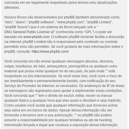
concorda em ser legalmente respaldado pelos termos e/ou atualizações
alteradas.
Nossos fóruns são desenvolvidos por phpBB (também denominado como
“eles”, “deles”, “phpBB software”, “www.phpbb.com”, “phpBB Limited”,
“phpBB Teams”) que é um sistema de fórum lançado sob a “
GNU General Public License v2
” (conhecida como “GPL”) e pode ser
baixado em
www.phpbb.com
. O software phpBB somente facilita a discussão
na internet; phpBB Limited não é responsável pelo conteúdo ou conduta
permitido e/ou não permitido. Se você gostaria de mais informações sobre o
phpBB, consulte:
https://www.phpbb.com/
.
Você concorda em não enviar qualquer mensagem abusiva, obscena,
vulgar, insultuosa, de ódio, ameaçadora, pornográfica ou qualquer outro
material que possa violar qualquer lei do seu país, do país onde “” está
hospedado ou leis internacionais. Se você violar isso, você corre o risco de
ser imediatamente e permanentemente banido, com notificação do seu
Serviço de Provedor de Internet, se necessário. Os endereços de IP de todas
as mensagens são registrados para ajudar a implementar essas condições.
Você concorda que “” tem o direito de excluir, editar, mover ou trancar
qualquer tópico a qualquer hora que eles assim o decidam e seja implícito.
Como usuário você aceita que qualquer informação que forneceu acima
seja salva em um banco de dados. Apesar dessa informação não ser
fornecida a terceiros sem a sua autorização, “” ou phpBB não podem
assumir a responsabilidade por qualquer tentativa ou ato de hacking,
intromissão forçada e ilegal que conduza a exposição dessa informação.