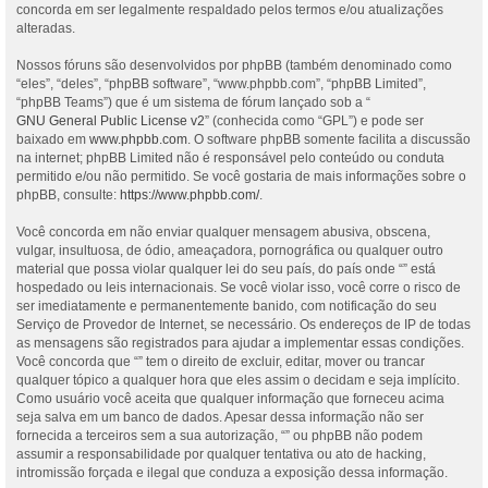
concorda em ser legalmente respaldado pelos termos e/ou atualizações
alteradas.
Nossos fóruns são desenvolvidos por phpBB (também denominado como
“eles”, “deles”, “phpBB software”, “www.phpbb.com”, “phpBB Limited”,
“phpBB Teams”) que é um sistema de fórum lançado sob a “
GNU General Public License v2
” (conhecida como “GPL”) e pode ser
baixado em
www.phpbb.com
. O software phpBB somente facilita a discussão
na internet; phpBB Limited não é responsável pelo conteúdo ou conduta
permitido e/ou não permitido. Se você gostaria de mais informações sobre o
phpBB, consulte:
https://www.phpbb.com/
.
Você concorda em não enviar qualquer mensagem abusiva, obscena,
vulgar, insultuosa, de ódio, ameaçadora, pornográfica ou qualquer outro
material que possa violar qualquer lei do seu país, do país onde “” está
hospedado ou leis internacionais. Se você violar isso, você corre o risco de
ser imediatamente e permanentemente banido, com notificação do seu
Serviço de Provedor de Internet, se necessário. Os endereços de IP de todas
as mensagens são registrados para ajudar a implementar essas condições.
Você concorda que “” tem o direito de excluir, editar, mover ou trancar
qualquer tópico a qualquer hora que eles assim o decidam e seja implícito.
Como usuário você aceita que qualquer informação que forneceu acima
seja salva em um banco de dados. Apesar dessa informação não ser
fornecida a terceiros sem a sua autorização, “” ou phpBB não podem
assumir a responsabilidade por qualquer tentativa ou ato de hacking,
intromissão forçada e ilegal que conduza a exposição dessa informação.