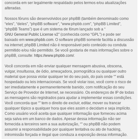
concorda em ser legalmente respaldado pelos termos e/ou atualizações
alteradas.
Nossos fóruns são desenvolvidos por phpBB (também denominado como
“eles”, “deles”, “phpBB software”, “www.phpbb.com”, “phpBB Limited”,
“phpBB Teams”) que é um sistema de fórum lançado sob a “
GNU General Public License v2
” (conhecida como “GPL”) e pode ser
baixado em
www.phpbb.com
. O software phpBB somente facilita a discussão
na internet; phpBB Limited não é responsável pelo conteúdo ou conduta
permitido e/ou não permitido. Se você gostaria de mais informações sobre o
phpBB, consulte:
https://www.phpbb.com/
.
Você concorda em não enviar qualquer mensagem abusiva, obscena,
vulgar, insultuosa, de ódio, ameaçadora, pornográfica ou qualquer outro
material que possa violar qualquer lei do seu país, do país onde “” está
hospedado ou leis internacionais. Se você violar isso, você corre o risco de
ser imediatamente e permanentemente banido, com notificação do seu
Serviço de Provedor de Internet, se necessário. Os endereços de IP de todas
as mensagens são registrados para ajudar a implementar essas condições.
Você concorda que “” tem o direito de excluir, editar, mover ou trancar
qualquer tópico a qualquer hora que eles assim o decidam e seja implícito.
Como usuário você aceita que qualquer informação que forneceu acima
seja salva em um banco de dados. Apesar dessa informação não ser
fornecida a terceiros sem a sua autorização, “” ou phpBB não podem
assumir a responsabilidade por qualquer tentativa ou ato de hacking,
intromissão forçada e ilegal que conduza a exposição dessa informação.