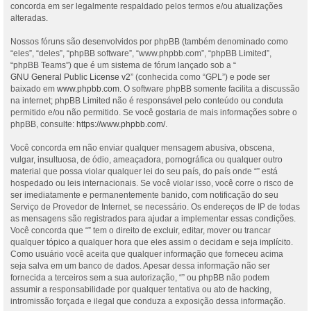
concorda em ser legalmente respaldado pelos termos e/ou atualizações
alteradas.
Nossos fóruns são desenvolvidos por phpBB (também denominado como
“eles”, “deles”, “phpBB software”, “www.phpbb.com”, “phpBB Limited”,
“phpBB Teams”) que é um sistema de fórum lançado sob a “
GNU General Public License v2
” (conhecida como “GPL”) e pode ser
baixado em
www.phpbb.com
. O software phpBB somente facilita a discussão
na internet; phpBB Limited não é responsável pelo conteúdo ou conduta
permitido e/ou não permitido. Se você gostaria de mais informações sobre o
phpBB, consulte:
https://www.phpbb.com/
.
Você concorda em não enviar qualquer mensagem abusiva, obscena,
vulgar, insultuosa, de ódio, ameaçadora, pornográfica ou qualquer outro
material que possa violar qualquer lei do seu país, do país onde “” está
hospedado ou leis internacionais. Se você violar isso, você corre o risco de
ser imediatamente e permanentemente banido, com notificação do seu
Serviço de Provedor de Internet, se necessário. Os endereços de IP de todas
as mensagens são registrados para ajudar a implementar essas condições.
Você concorda que “” tem o direito de excluir, editar, mover ou trancar
qualquer tópico a qualquer hora que eles assim o decidam e seja implícito.
Como usuário você aceita que qualquer informação que forneceu acima
seja salva em um banco de dados. Apesar dessa informação não ser
fornecida a terceiros sem a sua autorização, “” ou phpBB não podem
assumir a responsabilidade por qualquer tentativa ou ato de hacking,
intromissão forçada e ilegal que conduza a exposição dessa informação.