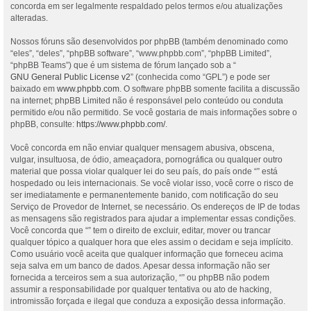
concorda em ser legalmente respaldado pelos termos e/ou atualizações
alteradas.
Nossos fóruns são desenvolvidos por phpBB (também denominado como
“eles”, “deles”, “phpBB software”, “www.phpbb.com”, “phpBB Limited”,
“phpBB Teams”) que é um sistema de fórum lançado sob a “
GNU General Public License v2
” (conhecida como “GPL”) e pode ser
baixado em
www.phpbb.com
. O software phpBB somente facilita a discussão
na internet; phpBB Limited não é responsável pelo conteúdo ou conduta
permitido e/ou não permitido. Se você gostaria de mais informações sobre o
phpBB, consulte:
https://www.phpbb.com/
.
Você concorda em não enviar qualquer mensagem abusiva, obscena,
vulgar, insultuosa, de ódio, ameaçadora, pornográfica ou qualquer outro
material que possa violar qualquer lei do seu país, do país onde “” está
hospedado ou leis internacionais. Se você violar isso, você corre o risco de
ser imediatamente e permanentemente banido, com notificação do seu
Serviço de Provedor de Internet, se necessário. Os endereços de IP de todas
as mensagens são registrados para ajudar a implementar essas condições.
Você concorda que “” tem o direito de excluir, editar, mover ou trancar
qualquer tópico a qualquer hora que eles assim o decidam e seja implícito.
Como usuário você aceita que qualquer informação que forneceu acima
seja salva em um banco de dados. Apesar dessa informação não ser
fornecida a terceiros sem a sua autorização, “” ou phpBB não podem
assumir a responsabilidade por qualquer tentativa ou ato de hacking,
intromissão forçada e ilegal que conduza a exposição dessa informação.