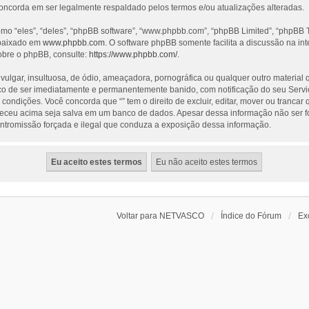
concorda em ser legalmente respaldado pelos termos e/ou atualizações alteradas.
 “eles”, “deles”, “phpBB software”, “www.phpbb.com”, “phpBB Limited”, “phpBB T
 baixado em
www.phpbb.com
. O software phpBB somente facilita a discussão na i
obre o phpBB, consulte:
https://www.phpbb.com/
.
ar, insultuosa, de ódio, ameaçadora, pornográfica ou qualquer outro material que
risco de ser imediatamente e permanentemente banido, com notificação do seu Servi
ondições. Você concorda que “” tem o direito de excluir, editar, mover ou trancar
neceu acima seja salva em um banco de dados. Apesar dessa informação não ser f
 intromissão forçada e ilegal que conduza a exposição dessa informação.
Voltar para NETVASCO
Índice do Fórum
Ex