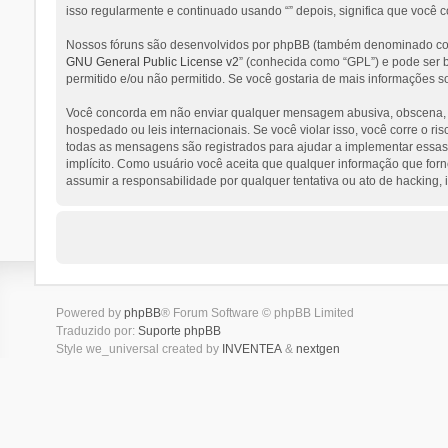
isso regularmente e continuado usando “” depois, significa que você 
Nossos fóruns são desenvolvidos por phpBB (também denominado como
GNU General Public License v2
” (conhecida como “GPL”) e pode ser
permitido e/ou não permitido. Se você gostaria de mais informações s
Você concorda em não enviar qualquer mensagem abusiva, obscena, vulg
hospedado ou leis internacionais. Se você violar isso, você corre o 
todas as mensagens são registrados para ajudar a implementar essas c
implícito. Como usuário você aceita que qualquer informação que for
assumir a responsabilidade por qualquer tentativa ou ato de hacking,
Powered by
phpBB
® Forum Software © phpBB Limited
Traduzido por:
Suporte phpBB
Style we_universal created by
INVENTEA
&
nextgen