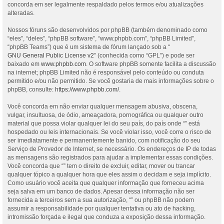
concorda em ser legalmente respaldado pelos termos e/ou atualizações
alteradas.
Nossos fóruns são desenvolvidos por phpBB (também denominado como
“eles”, “deles”, “phpBB software”, “www.phpbb.com”, “phpBB Limited”,
“phpBB Teams”) que é um sistema de fórum lançado sob a “
GNU General Public License v2
” (conhecida como “GPL”) e pode ser
baixado em
www.phpbb.com
. O software phpBB somente facilita a discussão
na internet; phpBB Limited não é responsável pelo conteúdo ou conduta
permitido e/ou não permitido. Se você gostaria de mais informações sobre o
phpBB, consulte:
https://www.phpbb.com/
.
Você concorda em não enviar qualquer mensagem abusiva, obscena,
vulgar, insultuosa, de ódio, ameaçadora, pornográfica ou qualquer outro
material que possa violar qualquer lei do seu país, do país onde “” está
hospedado ou leis internacionais. Se você violar isso, você corre o risco de
ser imediatamente e permanentemente banido, com notificação do seu
Serviço de Provedor de Internet, se necessário. Os endereços de IP de todas
as mensagens são registrados para ajudar a implementar essas condições.
Você concorda que “” tem o direito de excluir, editar, mover ou trancar
qualquer tópico a qualquer hora que eles assim o decidam e seja implícito.
Como usuário você aceita que qualquer informação que forneceu acima
seja salva em um banco de dados. Apesar dessa informação não ser
fornecida a terceiros sem a sua autorização, “” ou phpBB não podem
assumir a responsabilidade por qualquer tentativa ou ato de hacking,
intromissão forçada e ilegal que conduza a exposição dessa informação.