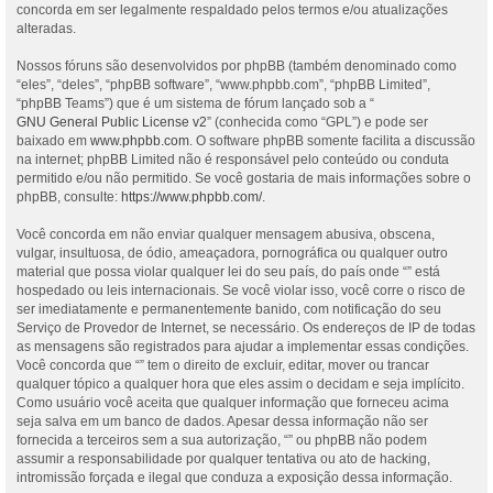
concorda em ser legalmente respaldado pelos termos e/ou atualizações
alteradas.
Nossos fóruns são desenvolvidos por phpBB (também denominado como
“eles”, “deles”, “phpBB software”, “www.phpbb.com”, “phpBB Limited”,
“phpBB Teams”) que é um sistema de fórum lançado sob a “
GNU General Public License v2
” (conhecida como “GPL”) e pode ser
baixado em
www.phpbb.com
. O software phpBB somente facilita a discussão
na internet; phpBB Limited não é responsável pelo conteúdo ou conduta
permitido e/ou não permitido. Se você gostaria de mais informações sobre o
phpBB, consulte:
https://www.phpbb.com/
.
Você concorda em não enviar qualquer mensagem abusiva, obscena,
vulgar, insultuosa, de ódio, ameaçadora, pornográfica ou qualquer outro
material que possa violar qualquer lei do seu país, do país onde “” está
hospedado ou leis internacionais. Se você violar isso, você corre o risco de
ser imediatamente e permanentemente banido, com notificação do seu
Serviço de Provedor de Internet, se necessário. Os endereços de IP de todas
as mensagens são registrados para ajudar a implementar essas condições.
Você concorda que “” tem o direito de excluir, editar, mover ou trancar
qualquer tópico a qualquer hora que eles assim o decidam e seja implícito.
Como usuário você aceita que qualquer informação que forneceu acima
seja salva em um banco de dados. Apesar dessa informação não ser
fornecida a terceiros sem a sua autorização, “” ou phpBB não podem
assumir a responsabilidade por qualquer tentativa ou ato de hacking,
intromissão forçada e ilegal que conduza a exposição dessa informação.