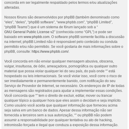
concorda em ser legalmente respaldado pelos termos e/ou atualizações
alteradas.
Nossos fóruns são desenvolvidos por phpBB (também denominado como
“eles”, “deles”, “phpBB software”, “www.phpbb.com”, “phpBB Limited”,
“phpBB Teams”) que é um sistema de fórum lançado sob a “
GNU General Public License v2
” (conhecida como “GPL”) e pode ser
baixado em
www.phpbb.com
. O software phpBB somente facilita a discussão
na internet; phpBB Limited não é responsável pelo conteúdo ou conduta
permitido e/ou não permitido. Se você gostaria de mais informações sobre o
phpBB, consulte:
https://www.phpbb.com/
.
Você concorda em não enviar qualquer mensagem abusiva, obscena,
vulgar, insultuosa, de ódio, ameaçadora, pornográfica ou qualquer outro
material que possa violar qualquer lei do seu país, do país onde “” está
hospedado ou leis internacionais. Se você violar isso, você corre o risco de
ser imediatamente e permanentemente banido, com notificação do seu
Serviço de Provedor de Internet, se necessário. Os endereços de IP de todas
as mensagens são registrados para ajudar a implementar essas condições.
Você concorda que “” tem o direito de excluir, editar, mover ou trancar
qualquer tópico a qualquer hora que eles assim o decidam e seja implícito.
Como usuário você aceita que qualquer informação que forneceu acima
seja salva em um banco de dados. Apesar dessa informação não ser
fornecida a terceiros sem a sua autorização, “” ou phpBB não podem
assumir a responsabilidade por qualquer tentativa ou ato de hacking,
intromissão forçada e ilegal que conduza a exposição dessa informação.