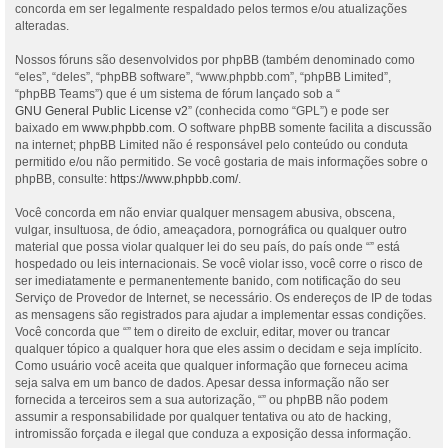
concorda em ser legalmente respaldado pelos termos e/ou atualizações
alteradas.
Nossos fóruns são desenvolvidos por phpBB (também denominado como
“eles”, “deles”, “phpBB software”, “www.phpbb.com”, “phpBB Limited”,
“phpBB Teams”) que é um sistema de fórum lançado sob a “
GNU General Public License v2
” (conhecida como “GPL”) e pode ser
baixado em
www.phpbb.com
. O software phpBB somente facilita a discussão
na internet; phpBB Limited não é responsável pelo conteúdo ou conduta
permitido e/ou não permitido. Se você gostaria de mais informações sobre o
phpBB, consulte:
https://www.phpbb.com/
.
Você concorda em não enviar qualquer mensagem abusiva, obscena,
vulgar, insultuosa, de ódio, ameaçadora, pornográfica ou qualquer outro
material que possa violar qualquer lei do seu país, do país onde “” está
hospedado ou leis internacionais. Se você violar isso, você corre o risco de
ser imediatamente e permanentemente banido, com notificação do seu
Serviço de Provedor de Internet, se necessário. Os endereços de IP de todas
as mensagens são registrados para ajudar a implementar essas condições.
Você concorda que “” tem o direito de excluir, editar, mover ou trancar
qualquer tópico a qualquer hora que eles assim o decidam e seja implícito.
Como usuário você aceita que qualquer informação que forneceu acima
seja salva em um banco de dados. Apesar dessa informação não ser
fornecida a terceiros sem a sua autorização, “” ou phpBB não podem
assumir a responsabilidade por qualquer tentativa ou ato de hacking,
intromissão forçada e ilegal que conduza a exposição dessa informação.