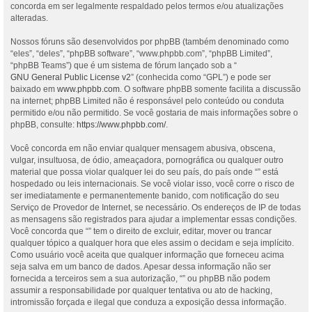
concorda em ser legalmente respaldado pelos termos e/ou atualizações
alteradas.
Nossos fóruns são desenvolvidos por phpBB (também denominado como
“eles”, “deles”, “phpBB software”, “www.phpbb.com”, “phpBB Limited”,
“phpBB Teams”) que é um sistema de fórum lançado sob a “
GNU General Public License v2
” (conhecida como “GPL”) e pode ser
baixado em
www.phpbb.com
. O software phpBB somente facilita a discussão
na internet; phpBB Limited não é responsável pelo conteúdo ou conduta
permitido e/ou não permitido. Se você gostaria de mais informações sobre o
phpBB, consulte:
https://www.phpbb.com/
.
Você concorda em não enviar qualquer mensagem abusiva, obscena,
vulgar, insultuosa, de ódio, ameaçadora, pornográfica ou qualquer outro
material que possa violar qualquer lei do seu país, do país onde “” está
hospedado ou leis internacionais. Se você violar isso, você corre o risco de
ser imediatamente e permanentemente banido, com notificação do seu
Serviço de Provedor de Internet, se necessário. Os endereços de IP de todas
as mensagens são registrados para ajudar a implementar essas condições.
Você concorda que “” tem o direito de excluir, editar, mover ou trancar
qualquer tópico a qualquer hora que eles assim o decidam e seja implícito.
Como usuário você aceita que qualquer informação que forneceu acima
seja salva em um banco de dados. Apesar dessa informação não ser
fornecida a terceiros sem a sua autorização, “” ou phpBB não podem
assumir a responsabilidade por qualquer tentativa ou ato de hacking,
intromissão forçada e ilegal que conduza a exposição dessa informação.