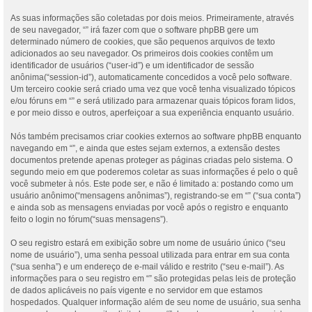
As suas informações são coletadas por dois meios. Primeiramente, através
de seu navegador, “” irá fazer com que o software phpBB gere um
determinado número de cookies, que são pequenos arquivos de texto
adicionados ao seu navegador. Os primeiros dois cookies contêm um
identificador de usuários (“user-id”) e um identificador de sessão
anônima(“session-id”), automaticamente concedidos a você pelo software.
Um terceiro cookie será criado uma vez que você tenha visualizado tópicos
e/ou fóruns em “” e será utilizado para armazenar quais tópicos foram lidos,
e por meio disso e outros, aperfeiçoar a sua experiência enquanto usuário.
Nós também precisamos criar cookies externos ao software phpBB enquanto
navegando em “”, e ainda que estes sejam externos, a extensão destes
documentos pretende apenas proteger as páginas criadas pelo sistema. O
segundo meio em que poderemos coletar as suas informações é pelo o quê
você submeter à nós. Este pode ser, e não é limitado a: postando como um
usuário anônimo(“mensagens anônimas”), registrando-se em “” (“sua conta”)
e ainda sob as mensagens enviadas por você após o registro e enquanto
feito o login no fórum(“suas mensagens”).
O seu registro estará em exibição sobre um nome de usuário único (“seu
nome de usuário”), uma senha pessoal utilizada para entrar em sua conta
(“sua senha”) e um endereço de e-mail válido e restrito (“seu e-mail”). As
informações para o seu registro em “” são protegidas pelas leis de proteção
de dados aplicáveis no país vigente e no servidor em que estamos
hospedados. Qualquer informação além de seu nome de usuário, sua senha