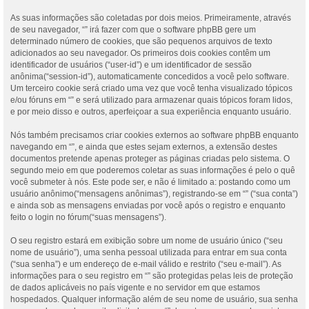
As suas informações são coletadas por dois meios. Primeiramente, através
de seu navegador, “” irá fazer com que o software phpBB gere um
determinado número de cookies, que são pequenos arquivos de texto
adicionados ao seu navegador. Os primeiros dois cookies contêm um
identificador de usuários (“user-id”) e um identificador de sessão
anônima(“session-id”), automaticamente concedidos a você pelo software.
Um terceiro cookie será criado uma vez que você tenha visualizado tópicos
e/ou fóruns em “” e será utilizado para armazenar quais tópicos foram lidos,
e por meio disso e outros, aperfeiçoar a sua experiência enquanto usuário.
Nós também precisamos criar cookies externos ao software phpBB enquanto
navegando em “”, e ainda que estes sejam externos, a extensão destes
documentos pretende apenas proteger as páginas criadas pelo sistema. O
segundo meio em que poderemos coletar as suas informações é pelo o quê
você submeter à nós. Este pode ser, e não é limitado a: postando como um
usuário anônimo(“mensagens anônimas”), registrando-se em “” (“sua conta”)
e ainda sob as mensagens enviadas por você após o registro e enquanto
feito o login no fórum(“suas mensagens”).
O seu registro estará em exibição sobre um nome de usuário único (“seu
nome de usuário”), uma senha pessoal utilizada para entrar em sua conta
(“sua senha”) e um endereço de e-mail válido e restrito (“seu e-mail”). As
informações para o seu registro em “” são protegidas pelas leis de proteção
de dados aplicáveis no país vigente e no servidor em que estamos
hospedados. Qualquer informação além de seu nome de usuário, sua senha