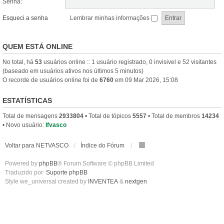
Senha:
Esqueci a senha
Lembrar minhas informações
QUEM ESTÁ ONLINE
No total, há
53
usuários online :: 1 usuário registrado, 0 invisivel e 52 visitantes
(baseado em usuários ativos nos últimos 5 minutos)
O recorde de usuários online foi de
6760
em 09 Mar 2026, 15:08
ESTATÍSTICAS
Total de mensagens
2933804
• Total de tópicos
5557
• Total de membros
14234
• Novo usuário:
lfvasco
Voltar para NETVASCO
Índice do Fórum
Powered by
phpBB
® Forum Software © phpBB Limited
Traduzido por:
Suporte phpBB
Style we_universal created by
INVENTEA
&
nextgen