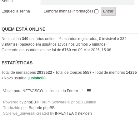
Senha:
Esqueci a senha
Lembrar minhas informações
QUEM ESTÁ ONLINE
No total, há
340
usuários online :: 6 usuários registrados, 0 invisivel e 334
visitantes (baseado em usuários ativos nos últimos 5 minutos)
O recorde de usuários online foi de
6760
em 09 Mar 2026, 15:08
ESTATÍSTICAS
Total de mensagens
2933522
• Total de tópicos
5557
• Total de membros
14235
• Novo usuário:
juninho08
Voltar para NETVASCO
Índice do Fórum
Powered by
phpBB
® Forum Software © phpBB Limited
Traduzido por:
Suporte phpBB
Style we_universal created by
INVENTEA
&
nextgen