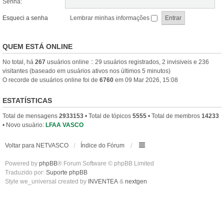
Senha:
Esqueci a senha
Lembrar minhas informações
QUEM ESTÁ ONLINE
No total, há
267
usuários online :: 29 usuários registrados, 2 invisiveis e 236
visitantes (baseado em usuários ativos nos últimos 5 minutos)
O recorde de usuários online foi de
6760
em 09 Mar 2026, 15:08
ESTATÍSTICAS
Total de mensagens
2933153
• Total de tópicos
5555
• Total de membros
14233
• Novo usuário:
LFAA VASCO
Voltar para NETVASCO
Índice do Fórum
Powered by
phpBB
® Forum Software © phpBB Limited
Traduzido por:
Suporte phpBB
Style we_universal created by
INVENTEA
&
nextgen