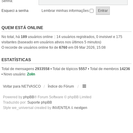
Senha:
Esqueci a senha
Lembrar minhas informações
QUEM ESTÁ ONLINE
No total, há
189
usuários online :: 14 usuários registrados, 0 invisivel e 175
visitantes (baseado em usuários ativos nos últimos 5 minutos)
O recorde de usuários online foi de
6760
em 09 Mar 2026, 15:08
ESTATÍSTICAS
Total de mensagens
2933558
• Total de tópicos
5557
• Total de membros
14236
• Novo usuário:
Zolin
Voltar para NETVASCO
Índice do Fórum
Powered by
phpBB
® Forum Software © phpBB Limited
Traduzido por:
Suporte phpBB
Style we_universal created by
INVENTEA
&
nextgen