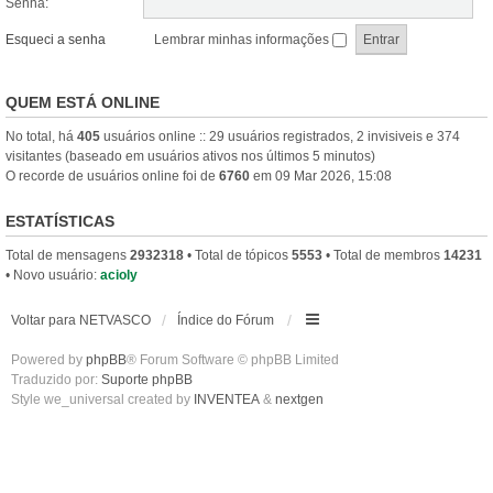
Senha:
Esqueci a senha
Lembrar minhas informações
QUEM ESTÁ ONLINE
No total, há
405
usuários online :: 29 usuários registrados, 2 invisiveis e 374
visitantes (baseado em usuários ativos nos últimos 5 minutos)
O recorde de usuários online foi de
6760
em 09 Mar 2026, 15:08
ESTATÍSTICAS
Total de mensagens
2932318
• Total de tópicos
5553
• Total de membros
14231
• Novo usuário:
acioly
Voltar para NETVASCO
Índice do Fórum
Powered by
phpBB
® Forum Software © phpBB Limited
Traduzido por:
Suporte phpBB
Style we_universal created by
INVENTEA
&
nextgen