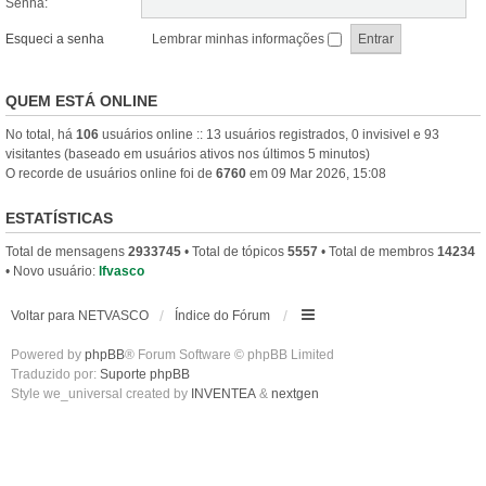
Senha:
Esqueci a senha
Lembrar minhas informações
QUEM ESTÁ ONLINE
No total, há
106
usuários online :: 13 usuários registrados, 0 invisivel e 93
visitantes (baseado em usuários ativos nos últimos 5 minutos)
O recorde de usuários online foi de
6760
em 09 Mar 2026, 15:08
ESTATÍSTICAS
Total de mensagens
2933745
• Total de tópicos
5557
• Total de membros
14234
• Novo usuário:
lfvasco
Voltar para NETVASCO
Índice do Fórum
Powered by
phpBB
® Forum Software © phpBB Limited
Traduzido por:
Suporte phpBB
Style we_universal created by
INVENTEA
&
nextgen