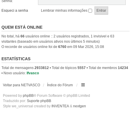
Senha:
Esqueci a senha
Lembrar minhas informações
QUEM ESTÁ ONLINE
No total, há
66
usuários online :: 2 usuários registrados, 1 invisivel e 63
visitantes (baseado em usuários ativos nos últimos 5 minutos)
O recorde de usuários online foi de
6760
em 09 Mar 2026, 15:08
ESTATÍSTICAS
Total de mensagens
2933812
• Total de tópicos
5557
• Total de membros
14234
• Novo usuário:
lfvasco
Voltar para NETVASCO
Índice do Fórum
Powered by
phpBB
® Forum Software © phpBB Limited
Traduzido por:
Suporte phpBB
Style we_universal created by
INVENTEA
&
nextgen