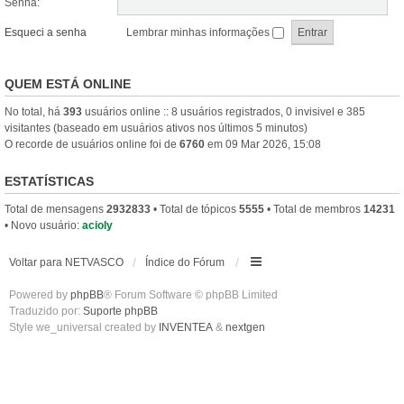
Senha:
Esqueci a senha
Lembrar minhas informações
QUEM ESTÁ ONLINE
No total, há
393
usuários online :: 8 usuários registrados, 0 invisivel e 385
visitantes (baseado em usuários ativos nos últimos 5 minutos)
O recorde de usuários online foi de
6760
em 09 Mar 2026, 15:08
ESTATÍSTICAS
Total de mensagens
2932833
• Total de tópicos
5555
• Total de membros
14231
• Novo usuário:
acioly
Voltar para NETVASCO
Índice do Fórum
Powered by
phpBB
® Forum Software © phpBB Limited
Traduzido por:
Suporte phpBB
Style we_universal created by
INVENTEA
&
nextgen