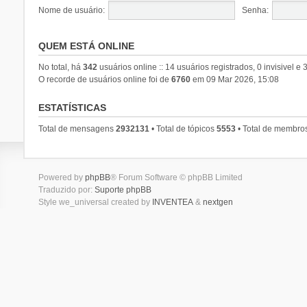
Nome de usuário:
Senha:
QUEM ESTÁ ONLINE
No total, há
342
usuários online :: 14 usuários registrados, 0 invisivel e
O recorde de usuários online foi de
6760
em 09 Mar 2026, 15:08
ESTATÍSTICAS
Total de mensagens
2932131
• Total de tópicos
5553
• Total de membro
Powered by
phpBB
® Forum Software © phpBB Limited
Traduzido por:
Suporte phpBB
Style we_universal created by
INVENTEA
&
nextgen