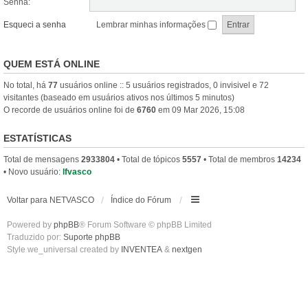
Senha:
Esqueci a senha
Lembrar minhas informações
QUEM ESTÁ ONLINE
No total, há
77
usuários online :: 5 usuários registrados, 0 invisivel e 72
visitantes (baseado em usuários ativos nos últimos 5 minutos)
O recorde de usuários online foi de
6760
em 09 Mar 2026, 15:08
ESTATÍSTICAS
Total de mensagens
2933804
• Total de tópicos
5557
• Total de membros
14234
• Novo usuário:
lfvasco
Voltar para NETVASCO
Índice do Fórum
Powered by
phpBB
® Forum Software © phpBB Limited
Traduzido por:
Suporte phpBB
Style we_universal created by
INVENTEA
&
nextgen