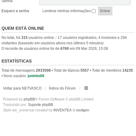
Senha:
Esqueci a senha
Lembrar minhas informações
QUEM ESTÁ ONLINE
No total, há
315
usuários online :: 17 usuários registrados, 4 invisiveis e 294
visitantes (baseado em usuários ativos nos últimos 5 minutos)
O recorde de usuários online foi de
6760
em 09 Mar 2026, 15:08
ESTATÍSTICAS
Total de mensagens
2933508
• Total de tópicos
5557
• Total de membros
14235
• Novo usuário:
juninho08
Voltar para NETVASCO
Índice do Fórum
Powered by
phpBB
® Forum Software © phpBB Limited
Traduzido por:
Suporte phpBB
Style we_universal created by
INVENTEA
&
nextgen