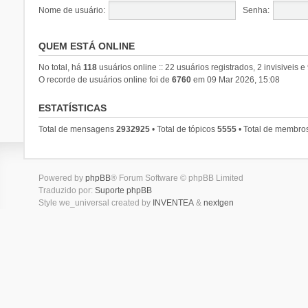
Nome de usuário:
Senha:
QUEM ESTÁ ONLINE
No total, há
118
usuários online :: 22 usuários registrados, 2 invisiveis 
O recorde de usuários online foi de
6760
em 09 Mar 2026, 15:08
ESTATÍSTICAS
Total de mensagens
2932925
• Total de tópicos
5555
• Total de membro
Powered by
phpBB
® Forum Software © phpBB Limited
Traduzido por:
Suporte phpBB
Style we_universal created by
INVENTEA
&
nextgen