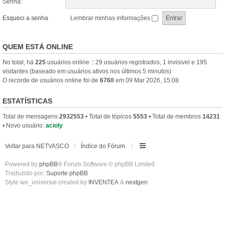
Senha:
Esqueci a senha
Lembrar minhas informações
QUEM ESTÁ ONLINE
No total, há
225
usuários online :: 29 usuários registrados, 1 invisivel e 195
visitantes (baseado em usuários ativos nos últimos 5 minutos)
O recorde de usuários online foi de
6760
em 09 Mar 2026, 15:08
ESTATÍSTICAS
Total de mensagens
2932553
• Total de tópicos
5553
• Total de membros
14231
• Novo usuário:
acioly
Voltar para NETVASCO
Índice do Fórum
Powered by
phpBB
® Forum Software © phpBB Limited
Traduzido por:
Suporte phpBB
Style we_universal created by
INVENTEA
&
nextgen