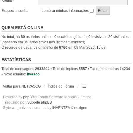
Senha:
Esqueci a senha
Lembrar minhas informações
QUEM ESTÁ ONLINE
No total, há
80
usuários online :: 0 usuário registrado, 0 invisivel e 80 visitantes
(baseado em usuários ativos nos últimos 5 minutos)
O recorde de usuários online foi de
6760
em 09 Mar 2026, 15:08
ESTATÍSTICAS
Total de mensagens
2933804
• Total de tópicos
5557
• Total de membros
14234
• Novo usuário:
lfvasco
Voltar para NETVASCO
Índice do Fórum
Powered by
phpBB
® Forum Software © phpBB Limited
Traduzido por:
Suporte phpBB
Style we_universal created by
INVENTEA
&
nextgen