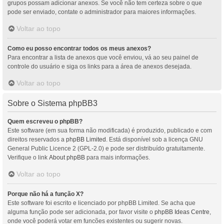
grupos possam adicionar anexos. Se você não tem certeza sobre o que
pode ser enviado, contate o administrador para maiores informações.
Voltar ao topo
Como eu posso encontrar todos os meus anexos?
Para encontrar a lista de anexos que você enviou, vá ao seu painel de
controle do usuário e siga os links para a área de anexos desejada.
Voltar ao topo
Sobre o Sistema phpBB3
Quem escreveu o phpBB?
Este software (em sua forma não modificada) é produzido, publicado e com
direitos reservados a
phpBB Limited
. Está disponível sob a licença GNU
General Public Licence 2 (GPL-2.0) e pode ser distribuído gratuitamente.
Verifique o link
About phpBB
para mais informações.
Voltar ao topo
Porque não há a função X?
Este software foi escrito e licenciado por phpBB Limited. Se acha que
alguma função pode ser adicionada, por favor visite o
phpBB Ideas Centre
,
onde você poderá votar em funcões existentes ou sugerir novas.