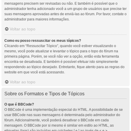
mensagens precisem ser revisadas ou não. E também é possível que o
administrador tenha adicionado você a um grupo de usuários que precise ter
suas mensagens aprovadas antes de enviá-las ao fórum. Por favor, contate o
administrador para maiores informações.
Voltar ao topo
Como eu posso ressuscitar os meus tópicos?
Clicando em “Ressuscitar Tópico”, quando você estiver visualizando o
mesmo, você pode atualizar e levantar o tópico para o topo do fórum na
primeira página. Porém, se você não ver a opção, então esta ferramenta
encontra-se desativada. E também é possível efetuar isto simplesmente
respondendo ao tópico desejado. Entretanto, fique atento para as regras do
website em que você está acessando.
Voltar ao topo
Sobre os Formatos e Tipos de Tópicos
O que é BBCode?
O BBCode é uma implementação especial do HTML. A possibilidade de se
usar BBCode nas suas mensagens é determinada pelo administrador do
fórum. Adicionalmente, você poderá desativar o BBCode em cada
mensagem. O BBCode por si mesmo é similar em estilo ao HTML, as
etiquetas (tags) são incluídas em colchetes [ e ] ao invés de < e >,