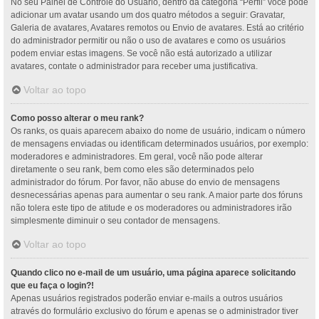
No seu Painel de Controle do Usuário, dentro da categoria “Perfil” você pode
adicionar um avatar usando um dos quatro métodos a seguir: Gravatar,
Galeria de avatares, Avatares remotos ou Envio de avatares. Está ao critério
do administrador permitir ou não o uso de avatares e como os usuários
podem enviar estas imagens. Se você não está autorizado a utilizar
avatares, contate o administrador para receber uma justificativa.
Voltar ao topo
Como posso alterar o meu rank?
Os ranks, os quais aparecem abaixo do nome de usuário, indicam o número
de mensagens enviadas ou identificam determinados usuários, por exemplo:
moderadores e administradores. Em geral, você não pode alterar
diretamente o seu rank, bem como eles são determinados pelo
administrador do fórum. Por favor, não abuse do envio de mensagens
desnecessárias apenas para aumentar o seu rank. A maior parte dos fóruns
não tolera este tipo de atitude e os moderadores ou administradores irão
simplesmente diminuir o seu contador de mensagens.
Voltar ao topo
Quando clico no e-mail de um usuário, uma página aparece solicitando
que eu faça o login?!
Apenas usuários registrados poderão enviar e-mails a outros usuários
através do formulário exclusivo do fórum e apenas se o administrador tiver