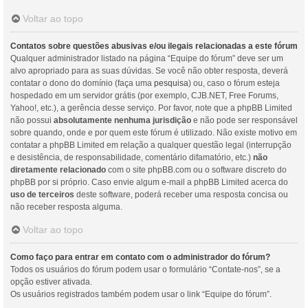
Voltar ao topo
Contatos sobre questões abusivas e/ou ilegais relacionadas a este fórum
Qualquer administrador listado na página “Equipe do fórum” deve ser um
alvo apropriado para as suas dúvidas. Se você não obter resposta, deverá
contatar o dono do domínio (faça uma
pesquisa
) ou, caso o fórum esteja
hospedado em um servidor grátis (por exemplo, CJB.NET, Free Forums,
Yahoo!, etc.), a gerência desse serviço. Por favor, note que a phpBB Limited
não possui
absolutamente nenhuma jurisdição
e não pode ser responsável
sobre quando, onde e por quem este fórum é utilizado. Não existe motivo em
contatar a phpBB Limited em relação a qualquer questão legal (interrupção
e desistência, de responsabilidade, comentário difamatório, etc.)
não
diretamente relacionado
com o site phpBB.com ou o software discreto do
phpBB por si próprio. Caso envie algum e-mail a phpBB Limited acerca do
uso de terceiros
deste software, poderá receber uma resposta concisa ou
não receber resposta alguma.
Voltar ao topo
Como faço para entrar em contato com o administrador do fórum?
Todos os usuários do fórum podem usar o formulário “Contate-nos”, se a
opção estiver ativada.
Os usuários registrados também podem usar o link “Equipe do fórum”.