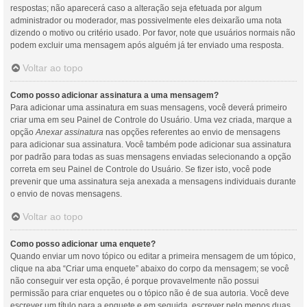
respostas; não aparecerá caso a alteração seja efetuada por algum
administrador ou moderador, mas possivelmente eles deixarão uma nota
dizendo o motivo ou critério usado. Por favor, note que usuários normais não
podem excluir uma mensagem após alguém já ter enviado uma resposta.
Voltar ao topo
Como posso adicionar assinatura a uma mensagem?
Para adicionar uma assinatura em suas mensagens, você deverá primeiro
criar uma em seu Painel de Controle do Usuário. Uma vez criada, marque a
opção
Anexar assinatura
nas opções referentes ao envio de mensagens
para adicionar sua assinatura. Você também pode adicionar sua assinatura
por padrão para todas as suas mensagens enviadas selecionando a opção
correta em seu Painel de Controle do Usuário. Se fizer isto, você pode
prevenir que uma assinatura seja anexada a mensagens individuais durante
o envio de novas mensagens.
Voltar ao topo
Como posso adicionar uma enquete?
Quando enviar um novo tópico ou editar a primeira mensagem de um tópico,
clique na aba “Criar uma enquete” abaixo do corpo da mensagem; se você
não conseguir ver esta opção, é porque provavelmente não possui
permissão para criar enquetes ou o tópico não é de sua autoria. Você deve
escrever um título para a enquete e em seguida, escrever pelo menos duas