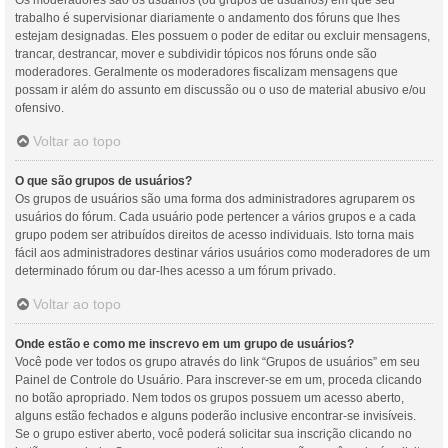
Os moderadores são os usuários (ou grupos de usuários) em que seu
trabalho é supervisionar diariamente o andamento dos fóruns que lhes
estejam designadas. Eles possuem o poder de editar ou excluir mensagens,
trancar, destrancar, mover e subdividir tópicos nos fóruns onde são
moderadores. Geralmente os moderadores fiscalizam mensagens que
possam ir além do assunto em discussão ou o uso de material abusivo e/ou
ofensivo.
Voltar ao topo
O que são grupos de usuários?
Os grupos de usuários são uma forma dos administradores agruparem os
usuários do fórum. Cada usuário pode pertencer a vários grupos e a cada
grupo podem ser atribuídos direitos de acesso individuais. Isto torna mais
fácil aos administradores destinar vários usuários como moderadores de um
determinado fórum ou dar-lhes acesso a um fórum privado.
Voltar ao topo
Onde estão e como me inscrevo em um grupo de usuários?
Você pode ver todos os grupo através do link “Grupos de usuários” em seu
Painel de Controle do Usuário. Para inscrever-se em um, proceda clicando
no botão apropriado. Nem todos os grupos possuem um acesso aberto,
alguns estão fechados e alguns poderão inclusive encontrar-se invisíveis.
Se o grupo estiver aberto, você poderá solicitar sua inscrição clicando no