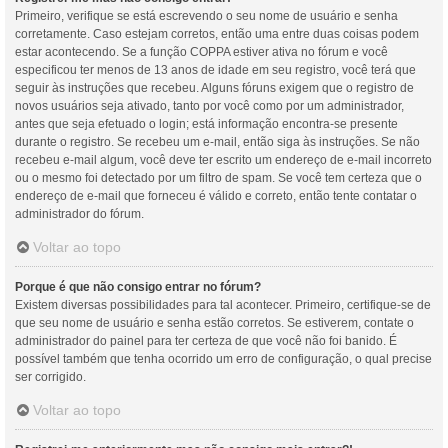
Primeiro, verifique se está escrevendo o seu nome de usuário e senha
corretamente. Caso estejam corretos, então uma entre duas coisas podem
estar acontecendo. Se a função COPPA estiver ativa no fórum e você
especificou ter menos de 13 anos de idade em seu registro, você terá que
seguir às instruções que recebeu. Alguns fóruns exigem que o registro de
novos usuários seja ativado, tanto por você como por um administrador,
antes que seja efetuado o login; está informação encontra-se presente
durante o registro. Se recebeu um e-mail, então siga às instruções. Se não
recebeu e-mail algum, você deve ter escrito um endereço de e-mail incorreto
ou o mesmo foi detectado por um filtro de spam. Se você tem certeza que o
endereço de e-mail que forneceu é válido e correto, então tente contatar o
administrador do fórum.
Voltar ao topo
Porque é que não consigo entrar no fórum?
Existem diversas possibilidades para tal acontecer. Primeiro, certifique-se de
que seu nome de usuário e senha estão corretos. Se estiverem, contate o
administrador do painel para ter certeza de que você não foi banido. É
possível também que tenha ocorrido um erro de configuração, o qual precise
ser corrigido.
Voltar ao topo