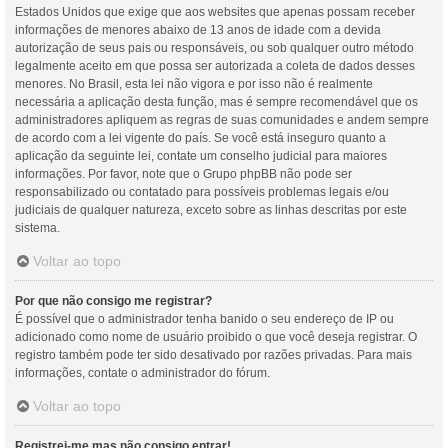
Estados Unidos que exige que aos websites que apenas possam receber
informações de menores abaixo de 13 anos de idade com a devida
autorização de seus pais ou responsáveis, ou sob qualquer outro método
legalmente aceito em que possa ser autorizada a coleta de dados desses
menores. No Brasil, esta lei não vigora e por isso não é realmente
necessária a aplicação desta função, mas é sempre recomendável que os
administradores apliquem as regras de suas comunidades e andem sempre
de acordo com a lei vigente do país. Se você está inseguro quanto a
aplicação da seguinte lei, contate um conselho judicial para maiores
informações. Por favor, note que o Grupo phpBB não pode ser
responsabilizado ou contatado para possíveis problemas legais e/ou
judiciais de qualquer natureza, exceto sobre as linhas descritas por este
sistema.
Voltar ao topo
Por que não consigo me registrar?
É possível que o administrador tenha banido o seu endereço de IP ou
adicionado como nome de usuário proibido o que você deseja registrar. O
registro também pode ter sido desativado por razões privadas. Para mais
informações, contate o administrador do fórum.
Voltar ao topo
Registrei-me mas não consigo entrar!