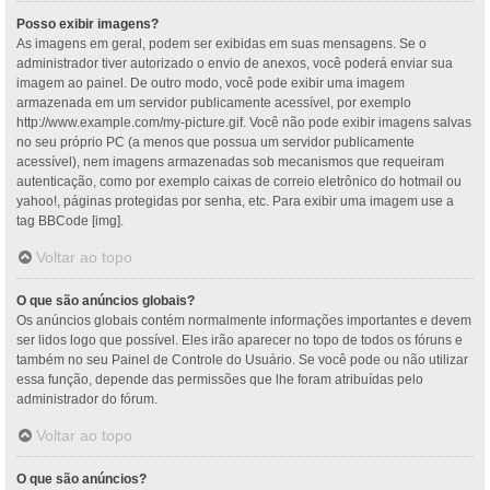
Posso exibir imagens?
As imagens em geral, podem ser exibidas em suas mensagens. Se o
administrador tiver autorizado o envio de anexos, você poderá enviar sua
imagem ao painel. De outro modo, você pode exibir uma imagem
armazenada em um servidor publicamente acessível, por exemplo
http://www.example.com/my-picture.gif. Você não pode exibir imagens salvas
no seu próprio PC (a menos que possua um servidor publicamente
acessível), nem imagens armazenadas sob mecanismos que requeiram
autenticação, como por exemplo caixas de correio eletrônico do hotmail ou
yahoo!, páginas protegidas por senha, etc. Para exibir uma imagem use a
tag BBCode [img].
Voltar ao topo
O que são anúncios globais?
Os anúncios globais contém normalmente informações importantes e devem
ser lidos logo que possível. Eles irão aparecer no topo de todos os fóruns e
também no seu Painel de Controle do Usuário. Se você pode ou não utilizar
essa função, depende das permissões que lhe foram atribuídas pelo
administrador do fórum.
Voltar ao topo
O que são anúncios?