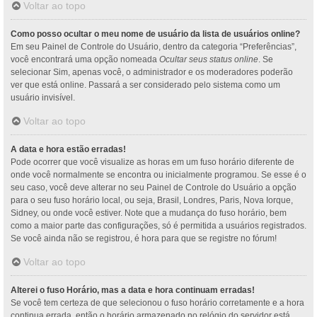
Voltar ao topo
Como posso ocultar o meu nome de usuário da lista de usuários online?
Em seu Painel de Controle do Usuário, dentro da categoria “Preferências”,
você encontrará uma opção nomeada
Ocultar seus status online
. Se
selecionar Sim, apenas você, o administrador e os moderadores poderão
ver que está online. Passará a ser considerado pelo sistema como um
usuário invisível.
Voltar ao topo
A data e hora estão erradas!
Pode ocorrer que você visualize as horas em um fuso horário diferente de
onde você normalmente se encontra ou inicialmente programou. Se esse é o
seu caso, você deve alterar no seu Painel de Controle do Usuário a opção
para o seu fuso horário local, ou seja, Brasil, Londres, Paris, Nova Iorque,
Sidney, ou onde você estiver. Note que a mudança do fuso horário, bem
como a maior parte das configurações, só é permitida a usuários registrados.
Se você ainda não se registrou, é hora para que se registre no fórum!
Voltar ao topo
Alterei o fuso Horário, mas a data e hora continuam erradas!
Se você tem certeza de que selecionou o fuso horário corretamente e a hora
continua errada, então o horário armazenado no relógio do servidor está