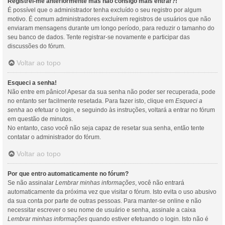
Registrei-me anteriormente mas não consigo mais entrar?!
É possível que o administrador tenha excluído o seu registro por algum
motivo. É comum administradores excluírem registros de usuários que não
enviaram mensagens durante um longo período, para reduzir o tamanho do
seu banco de dados. Tente registrar-se novamente e participar das
discussões do fórum.
Voltar ao topo
Esqueci a senha!
Não entre em pânico! Apesar da sua senha não poder ser recuperada, pode
no entanto ser facilmente resetada. Para fazer isto, clique em
Esqueci a
senha
ao efetuar o login, e seguindo às instruções, voltará a entrar no fórum
em questão de minutos.
No entanto, caso você não seja capaz de resetar sua senha, então tente
contatar o administrador do fórum.
Voltar ao topo
Por que entro automaticamente no fórum?
Se não assinalar
Lembrar minhas informações
, você não entrará
automaticamente da próxima vez que visitar o fórum. Isto evita o uso abusivo
da sua conta por parte de outras pessoas. Para manter-se online e não
necessitar escrever o seu nome de usuário e senha, assinale a caixa
Lembrar minhas informações
quando estiver efetuando o login. Isto não é