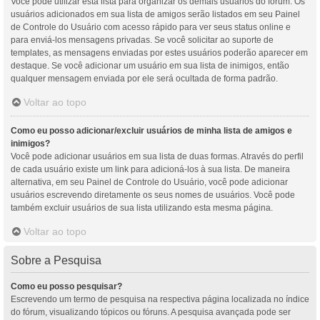
Você pode utilizar esta lista para organizar os demais usuários do fórum. Os
usuários adicionados em sua lista de amigos serão listados em seu Painel
de Controle do Usuário com acesso rápido para ver seus status online e
para enviá-los mensagens privadas. Se você solicitar ao suporte de
templates, as mensagens enviadas por estes usuários poderão aparecer em
destaque. Se você adicionar um usuário em sua lista de inimigos, então
qualquer mensagem enviada por ele será ocultada de forma padrão.
Voltar ao topo
Como eu posso adicionar/excluir usuários de minha lista de amigos e
inimigos?
Você pode adicionar usuários em sua lista de duas formas. Através do perfil
de cada usuário existe um link para adicioná-los à sua lista. De maneira
alternativa, em seu Painel de Controle do Usuário, você pode adicionar
usuários escrevendo diretamente os seus nomes de usuários. Você pode
também excluir usuários de sua lista utilizando esta mesma página.
Voltar ao topo
Sobre a Pesquisa
Como eu posso pesquisar?
Escrevendo um termo de pesquisa na respectiva página localizada no índice
do fórum, visualizando tópicos ou fóruns. A pesquisa avançada pode ser