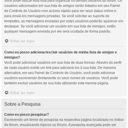
Você pode utilizar esta lista para organizar os demais usuários do fórum. Os
usuários adicionados em sua lista de amigos serão listados em seu Painel
de Controle do Usuário com acesso rápido para ver seus status online e
para enviá-los mensagens privadas. Se você solicitar ao suporte de
templates, as mensagens enviadas por estes usuários poderão aparecer em
destaque. Se você adicionar um usuário em sua lista de inimigos, então
qualquer mensagem enviada por ele será ocultada de forma padrão.
Voltar ao topo
Como eu posso adicionar/excluir usuários de minha lista de amigos e
inimigos?
Você pode adicionar usuários em sua lista de duas formas. Através do perfil
de cada usuário existe um link para adicioná-los à sua lista. De maneira
alternativa, em seu Painel de Controle do Usuário, você pode adicionar
usuários escrevendo diretamente os seus nomes de usuários. Você pode
também excluir usuários de sua lista utilizando esta mesma página.
Voltar ao topo
Sobre a Pesquisa
Como eu posso pesquisar?
Escrevendo um termo de pesquisa na respectiva página localizada no índice
do fórum, visualizando tópicos ou fóruns. A pesquisa avançada pode ser