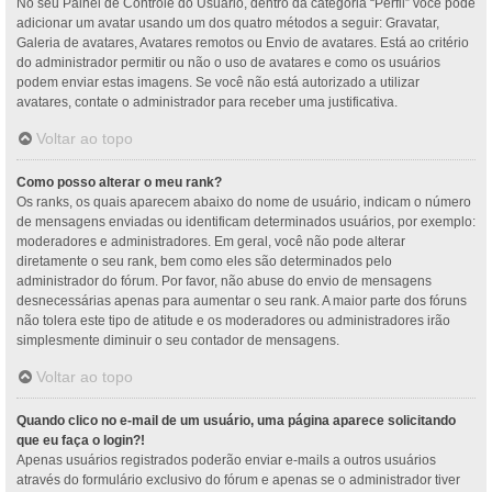
No seu Painel de Controle do Usuário, dentro da categoria “Perfil” você pode
adicionar um avatar usando um dos quatro métodos a seguir: Gravatar,
Galeria de avatares, Avatares remotos ou Envio de avatares. Está ao critério
do administrador permitir ou não o uso de avatares e como os usuários
podem enviar estas imagens. Se você não está autorizado a utilizar
avatares, contate o administrador para receber uma justificativa.
Voltar ao topo
Como posso alterar o meu rank?
Os ranks, os quais aparecem abaixo do nome de usuário, indicam o número
de mensagens enviadas ou identificam determinados usuários, por exemplo:
moderadores e administradores. Em geral, você não pode alterar
diretamente o seu rank, bem como eles são determinados pelo
administrador do fórum. Por favor, não abuse do envio de mensagens
desnecessárias apenas para aumentar o seu rank. A maior parte dos fóruns
não tolera este tipo de atitude e os moderadores ou administradores irão
simplesmente diminuir o seu contador de mensagens.
Voltar ao topo
Quando clico no e-mail de um usuário, uma página aparece solicitando
que eu faça o login?!
Apenas usuários registrados poderão enviar e-mails a outros usuários
através do formulário exclusivo do fórum e apenas se o administrador tiver