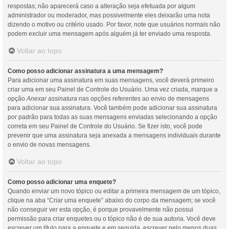
respostas; não aparecerá caso a alteração seja efetuada por algum
administrador ou moderador, mas possivelmente eles deixarão uma nota
dizendo o motivo ou critério usado. Por favor, note que usuários normais não
podem excluir uma mensagem após alguém já ter enviado uma resposta.
Voltar ao topo
Como posso adicionar assinatura a uma mensagem?
Para adicionar uma assinatura em suas mensagens, você deverá primeiro
criar uma em seu Painel de Controle do Usuário. Uma vez criada, marque a
opção
Anexar assinatura
nas opções referentes ao envio de mensagens
para adicionar sua assinatura. Você também pode adicionar sua assinatura
por padrão para todas as suas mensagens enviadas selecionando a opção
correta em seu Painel de Controle do Usuário. Se fizer isto, você pode
prevenir que uma assinatura seja anexada a mensagens individuais durante
o envio de novas mensagens.
Voltar ao topo
Como posso adicionar uma enquete?
Quando enviar um novo tópico ou editar a primeira mensagem de um tópico,
clique na aba “Criar uma enquete” abaixo do corpo da mensagem; se você
não conseguir ver esta opção, é porque provavelmente não possui
permissão para criar enquetes ou o tópico não é de sua autoria. Você deve
escrever um título para a enquete e em seguida, escrever pelo menos duas