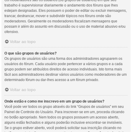
Os moderadores são os usuários (ou grupos de usuários) em que seu
trabalho é supervisionar diariamente o andamento dos fóruns que lhes
estejam designadas. Eles possuem o poder de editar ou excluir mensagens,
trancar, destrancar, mover e subdividir tópicos nos fóruns onde são
moderadores. Geralmente os moderadores fiscalizam mensagens que
possam ir além do assunto em discussão ou o uso de material abusivo e/ou
ofensivo.
Voltar ao topo
O que são grupos de usuários?
Os grupos de usuários são uma forma dos administradores agruparem os
usuários do fórum. Cada usuário pode pertencer a vários grupos e a cada
grupo podem ser atribuídos direitos de acesso individuais. Isto torna mais
fácil aos administradores destinar vários usuários como moderadores de um
determinado fórum ou dar-lhes acesso a um fórum privado.
Voltar ao topo
Onde estão e como me inscrevo em um grupo de usuários?
Você pode ver todos os grupo através do link “Grupos de usuários” em seu
Painel de Controle do Usuário. Para inscrever-se em um, proceda clicando
no botão apropriado. Nem todos os grupos possuem um acesso aberto,
alguns estão fechados e alguns poderão inclusive encontrar-se invisíveis.
Se o grupo estiver aberto, você poderá solicitar sua inscrição clicando no