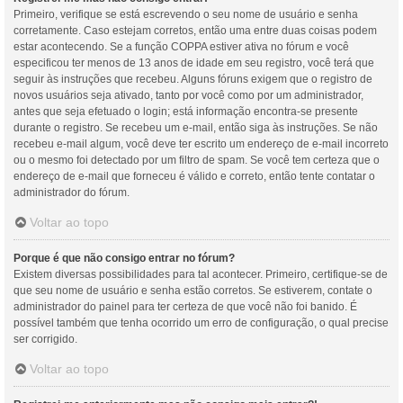
Primeiro, verifique se está escrevendo o seu nome de usuário e senha
corretamente. Caso estejam corretos, então uma entre duas coisas podem
estar acontecendo. Se a função COPPA estiver ativa no fórum e você
especificou ter menos de 13 anos de idade em seu registro, você terá que
seguir às instruções que recebeu. Alguns fóruns exigem que o registro de
novos usuários seja ativado, tanto por você como por um administrador,
antes que seja efetuado o login; está informação encontra-se presente
durante o registro. Se recebeu um e-mail, então siga às instruções. Se não
recebeu e-mail algum, você deve ter escrito um endereço de e-mail incorreto
ou o mesmo foi detectado por um filtro de spam. Se você tem certeza que o
endereço de e-mail que forneceu é válido e correto, então tente contatar o
administrador do fórum.
Voltar ao topo
Porque é que não consigo entrar no fórum?
Existem diversas possibilidades para tal acontecer. Primeiro, certifique-se de
que seu nome de usuário e senha estão corretos. Se estiverem, contate o
administrador do painel para ter certeza de que você não foi banido. É
possível também que tenha ocorrido um erro de configuração, o qual precise
ser corrigido.
Voltar ao topo