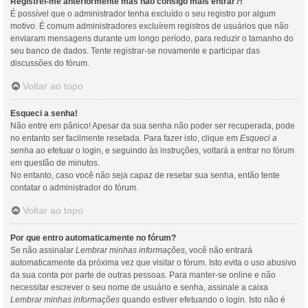
Registrei-me anteriormente mas não consigo mais entrar?!
É possível que o administrador tenha excluído o seu registro por algum
motivo. É comum administradores excluírem registros de usuários que não
enviaram mensagens durante um longo período, para reduzir o tamanho do
seu banco de dados. Tente registrar-se novamente e participar das
discussões do fórum.
Voltar ao topo
Esqueci a senha!
Não entre em pânico! Apesar da sua senha não poder ser recuperada, pode
no entanto ser facilmente resetada. Para fazer isto, clique em
Esqueci a
senha
ao efetuar o login, e seguindo às instruções, voltará a entrar no fórum
em questão de minutos.
No entanto, caso você não seja capaz de resetar sua senha, então tente
contatar o administrador do fórum.
Voltar ao topo
Por que entro automaticamente no fórum?
Se não assinalar
Lembrar minhas informações
, você não entrará
automaticamente da próxima vez que visitar o fórum. Isto evita o uso abusivo
da sua conta por parte de outras pessoas. Para manter-se online e não
necessitar escrever o seu nome de usuário e senha, assinale a caixa
Lembrar minhas informações
quando estiver efetuando o login. Isto não é