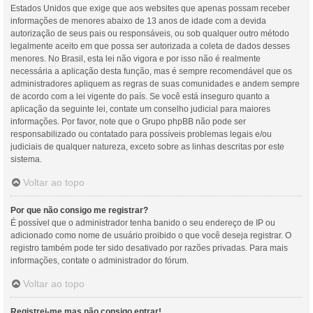
Estados Unidos que exige que aos websites que apenas possam receber
informações de menores abaixo de 13 anos de idade com a devida
autorização de seus pais ou responsáveis, ou sob qualquer outro método
legalmente aceito em que possa ser autorizada a coleta de dados desses
menores. No Brasil, esta lei não vigora e por isso não é realmente
necessária a aplicação desta função, mas é sempre recomendável que os
administradores apliquem as regras de suas comunidades e andem sempre
de acordo com a lei vigente do país. Se você está inseguro quanto a
aplicação da seguinte lei, contate um conselho judicial para maiores
informações. Por favor, note que o Grupo phpBB não pode ser
responsabilizado ou contatado para possíveis problemas legais e/ou
judiciais de qualquer natureza, exceto sobre as linhas descritas por este
sistema.
Voltar ao topo
Por que não consigo me registrar?
É possível que o administrador tenha banido o seu endereço de IP ou
adicionado como nome de usuário proibido o que você deseja registrar. O
registro também pode ter sido desativado por razões privadas. Para mais
informações, contate o administrador do fórum.
Voltar ao topo
Registrei-me mas não consigo entrar!