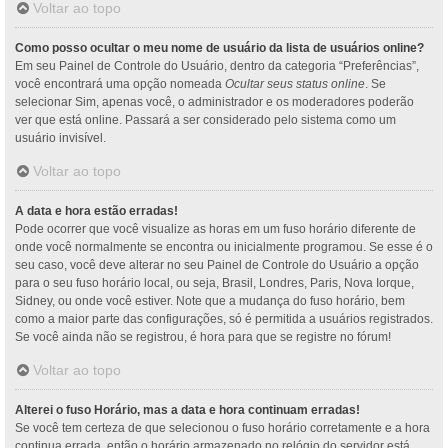
Voltar ao topo
Como posso ocultar o meu nome de usuário da lista de usuários online?
Em seu Painel de Controle do Usuário, dentro da categoria “Preferências”,
você encontrará uma opção nomeada
Ocultar seus status online
. Se
selecionar Sim, apenas você, o administrador e os moderadores poderão
ver que está online. Passará a ser considerado pelo sistema como um
usuário invisível.
Voltar ao topo
A data e hora estão erradas!
Pode ocorrer que você visualize as horas em um fuso horário diferente de
onde você normalmente se encontra ou inicialmente programou. Se esse é o
seu caso, você deve alterar no seu Painel de Controle do Usuário a opção
para o seu fuso horário local, ou seja, Brasil, Londres, Paris, Nova Iorque,
Sidney, ou onde você estiver. Note que a mudança do fuso horário, bem
como a maior parte das configurações, só é permitida a usuários registrados.
Se você ainda não se registrou, é hora para que se registre no fórum!
Voltar ao topo
Alterei o fuso Horário, mas a data e hora continuam erradas!
Se você tem certeza de que selecionou o fuso horário corretamente e a hora
continua errada, então o horário armazenado no relógio do servidor está