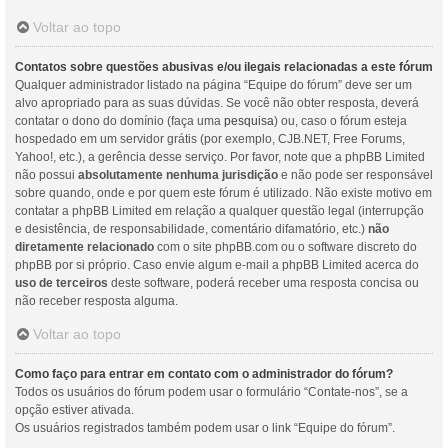
Voltar ao topo
Contatos sobre questões abusivas e/ou ilegais relacionadas a este fórum
Qualquer administrador listado na página “Equipe do fórum” deve ser um
alvo apropriado para as suas dúvidas. Se você não obter resposta, deverá
contatar o dono do domínio (faça uma
pesquisa
) ou, caso o fórum esteja
hospedado em um servidor grátis (por exemplo, CJB.NET, Free Forums,
Yahoo!, etc.), a gerência desse serviço. Por favor, note que a phpBB Limited
não possui
absolutamente nenhuma jurisdição
e não pode ser responsável
sobre quando, onde e por quem este fórum é utilizado. Não existe motivo em
contatar a phpBB Limited em relação a qualquer questão legal (interrupção
e desistência, de responsabilidade, comentário difamatório, etc.)
não
diretamente relacionado
com o site phpBB.com ou o software discreto do
phpBB por si próprio. Caso envie algum e-mail a phpBB Limited acerca do
uso de terceiros
deste software, poderá receber uma resposta concisa ou
não receber resposta alguma.
Voltar ao topo
Como faço para entrar em contato com o administrador do fórum?
Todos os usuários do fórum podem usar o formulário “Contate-nos”, se a
opção estiver ativada.
Os usuários registrados também podem usar o link “Equipe do fórum”.