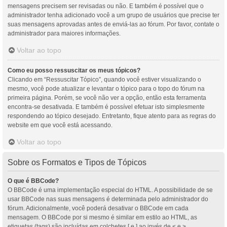
mensagens precisem ser revisadas ou não. E também é possível que o
administrador tenha adicionado você a um grupo de usuários que precise ter
suas mensagens aprovadas antes de enviá-las ao fórum. Por favor, contate o
administrador para maiores informações.
Voltar ao topo
Como eu posso ressuscitar os meus tópicos?
Clicando em “Ressuscitar Tópico”, quando você estiver visualizando o
mesmo, você pode atualizar e levantar o tópico para o topo do fórum na
primeira página. Porém, se você não ver a opção, então esta ferramenta
encontra-se desativada. E também é possível efetuar isto simplesmente
respondendo ao tópico desejado. Entretanto, fique atento para as regras do
website em que você está acessando.
Voltar ao topo
Sobre os Formatos e Tipos de Tópicos
O que é BBCode?
O BBCode é uma implementação especial do HTML. A possibilidade de se
usar BBCode nas suas mensagens é determinada pelo administrador do
fórum. Adicionalmente, você poderá desativar o BBCode em cada
mensagem. O BBCode por si mesmo é similar em estilo ao HTML, as
etiquetas (tags) são incluídas em colchetes [ e ] ao invés de < e >,