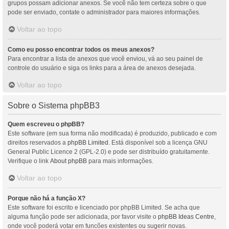
grupos possam adicionar anexos. Se você não tem certeza sobre o que
pode ser enviado, contate o administrador para maiores informações.
Voltar ao topo
Como eu posso encontrar todos os meus anexos?
Para encontrar a lista de anexos que você enviou, vá ao seu painel de
controle do usuário e siga os links para a área de anexos desejada.
Voltar ao topo
Sobre o Sistema phpBB3
Quem escreveu o phpBB?
Este software (em sua forma não modificada) é produzido, publicado e com
direitos reservados a
phpBB Limited
. Está disponível sob a licença GNU
General Public Licence 2 (GPL-2.0) e pode ser distribuído gratuitamente.
Verifique o link
About phpBB
para mais informações.
Voltar ao topo
Porque não há a função X?
Este software foi escrito e licenciado por phpBB Limited. Se acha que
alguma função pode ser adicionada, por favor visite o
phpBB Ideas Centre
,
onde você poderá votar em funcões existentes ou sugerir novas.