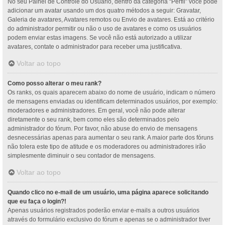
No seu Painel de Controle do Usuário, dentro da categoria “Perfil” você pode
adicionar um avatar usando um dos quatro métodos a seguir: Gravatar,
Galeria de avatares, Avatares remotos ou Envio de avatares. Está ao critério
do administrador permitir ou não o uso de avatares e como os usuários
podem enviar estas imagens. Se você não está autorizado a utilizar
avatares, contate o administrador para receber uma justificativa.
Voltar ao topo
Como posso alterar o meu rank?
Os ranks, os quais aparecem abaixo do nome de usuário, indicam o número
de mensagens enviadas ou identificam determinados usuários, por exemplo:
moderadores e administradores. Em geral, você não pode alterar
diretamente o seu rank, bem como eles são determinados pelo
administrador do fórum. Por favor, não abuse do envio de mensagens
desnecessárias apenas para aumentar o seu rank. A maior parte dos fóruns
não tolera este tipo de atitude e os moderadores ou administradores irão
simplesmente diminuir o seu contador de mensagens.
Voltar ao topo
Quando clico no e-mail de um usuário, uma página aparece solicitando
que eu faça o login?!
Apenas usuários registrados poderão enviar e-mails a outros usuários
através do formulário exclusivo do fórum e apenas se o administrador tiver