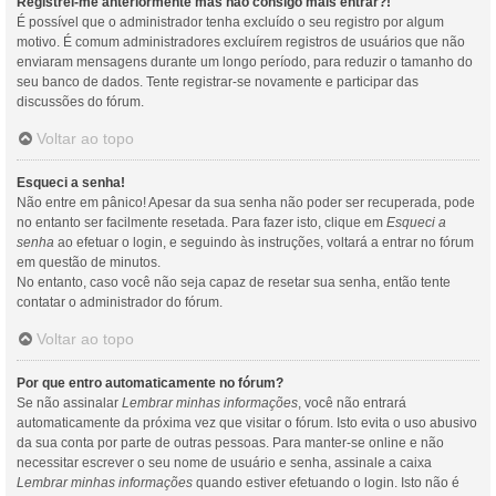
Registrei-me anteriormente mas não consigo mais entrar?!
É possível que o administrador tenha excluído o seu registro por algum
motivo. É comum administradores excluírem registros de usuários que não
enviaram mensagens durante um longo período, para reduzir o tamanho do
seu banco de dados. Tente registrar-se novamente e participar das
discussões do fórum.
Voltar ao topo
Esqueci a senha!
Não entre em pânico! Apesar da sua senha não poder ser recuperada, pode
no entanto ser facilmente resetada. Para fazer isto, clique em
Esqueci a
senha
ao efetuar o login, e seguindo às instruções, voltará a entrar no fórum
em questão de minutos.
No entanto, caso você não seja capaz de resetar sua senha, então tente
contatar o administrador do fórum.
Voltar ao topo
Por que entro automaticamente no fórum?
Se não assinalar
Lembrar minhas informações
, você não entrará
automaticamente da próxima vez que visitar o fórum. Isto evita o uso abusivo
da sua conta por parte de outras pessoas. Para manter-se online e não
necessitar escrever o seu nome de usuário e senha, assinale a caixa
Lembrar minhas informações
quando estiver efetuando o login. Isto não é