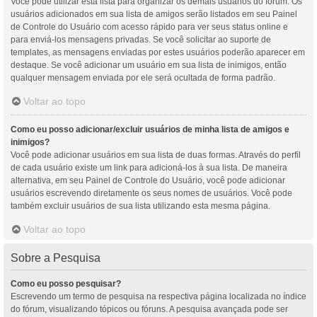
Você pode utilizar esta lista para organizar os demais usuários do fórum. Os
usuários adicionados em sua lista de amigos serão listados em seu Painel
de Controle do Usuário com acesso rápido para ver seus status online e
para enviá-los mensagens privadas. Se você solicitar ao suporte de
templates, as mensagens enviadas por estes usuários poderão aparecer em
destaque. Se você adicionar um usuário em sua lista de inimigos, então
qualquer mensagem enviada por ele será ocultada de forma padrão.
Voltar ao topo
Como eu posso adicionar/excluir usuários de minha lista de amigos e
inimigos?
Você pode adicionar usuários em sua lista de duas formas. Através do perfil
de cada usuário existe um link para adicioná-los à sua lista. De maneira
alternativa, em seu Painel de Controle do Usuário, você pode adicionar
usuários escrevendo diretamente os seus nomes de usuários. Você pode
também excluir usuários de sua lista utilizando esta mesma página.
Voltar ao topo
Sobre a Pesquisa
Como eu posso pesquisar?
Escrevendo um termo de pesquisa na respectiva página localizada no índice
do fórum, visualizando tópicos ou fóruns. A pesquisa avançada pode ser