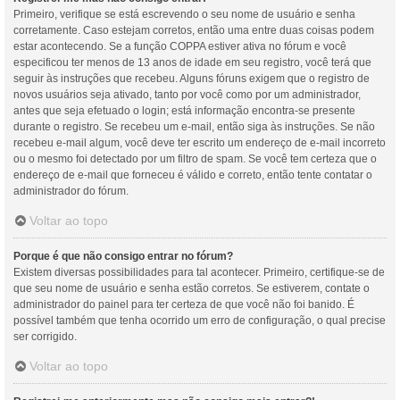
Primeiro, verifique se está escrevendo o seu nome de usuário e senha
corretamente. Caso estejam corretos, então uma entre duas coisas podem
estar acontecendo. Se a função COPPA estiver ativa no fórum e você
especificou ter menos de 13 anos de idade em seu registro, você terá que
seguir às instruções que recebeu. Alguns fóruns exigem que o registro de
novos usuários seja ativado, tanto por você como por um administrador,
antes que seja efetuado o login; está informação encontra-se presente
durante o registro. Se recebeu um e-mail, então siga às instruções. Se não
recebeu e-mail algum, você deve ter escrito um endereço de e-mail incorreto
ou o mesmo foi detectado por um filtro de spam. Se você tem certeza que o
endereço de e-mail que forneceu é válido e correto, então tente contatar o
administrador do fórum.
Voltar ao topo
Porque é que não consigo entrar no fórum?
Existem diversas possibilidades para tal acontecer. Primeiro, certifique-se de
que seu nome de usuário e senha estão corretos. Se estiverem, contate o
administrador do painel para ter certeza de que você não foi banido. É
possível também que tenha ocorrido um erro de configuração, o qual precise
ser corrigido.
Voltar ao topo