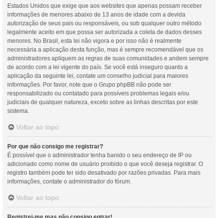
Estados Unidos que exige que aos websites que apenas possam receber
informações de menores abaixo de 13 anos de idade com a devida
autorização de seus pais ou responsáveis, ou sob qualquer outro método
legalmente aceito em que possa ser autorizada a coleta de dados desses
menores. No Brasil, esta lei não vigora e por isso não é realmente
necessária a aplicação desta função, mas é sempre recomendável que os
administradores apliquem as regras de suas comunidades e andem sempre
de acordo com a lei vigente do país. Se você está inseguro quanto a
aplicação da seguinte lei, contate um conselho judicial para maiores
informações. Por favor, note que o Grupo phpBB não pode ser
responsabilizado ou contatado para possíveis problemas legais e/ou
judiciais de qualquer natureza, exceto sobre as linhas descritas por este
sistema.
Voltar ao topo
Por que não consigo me registrar?
É possível que o administrador tenha banido o seu endereço de IP ou
adicionado como nome de usuário proibido o que você deseja registrar. O
registro também pode ter sido desativado por razões privadas. Para mais
informações, contate o administrador do fórum.
Voltar ao topo
Registrei-me mas não consigo entrar!