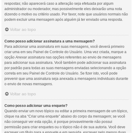
respostas; não aparecerá caso a alteração seja efetuada por algum
administrador ou moderador, mas possivelmente eles deixarão uma nota
dizendo o motivo ou critério usado. Por favor, note que usuários normais não
podem excluir uma mensagem após alguém já ter enviado uma resposta.
Voltar ao topo
Como posso adicionar assinatura a uma mensagem?
Para adicionar uma assinatura em suas mensagens, você deverá primeiro
criar uma em seu Painel de Controle do Usuário. Uma vez criada, marque a
opção
Anexar assinatura
nas opções referentes ao envio de mensagens
para adicionar sua assinatura. Você também pode adicionar sua assinatura
por padrão para todas as suas mensagens enviadas selecionando a opção
correta em seu Painel de Controle do Usuário. Se fizer isto, você pode
prevenir que uma assinatura seja anexada a mensagens individuais durante
o envio de novas mensagens.
Voltar ao topo
Como posso adicionar uma enquete?
Quando enviar um novo tópico ou editar a primeira mensagem de um tópico,
clique na aba “Criar uma enquete” abaixo do corpo da mensagem; se você
não conseguir ver esta opção, é porque provavelmente não possui
permissão para criar enquetes ou o tópico não é de sua autoria. Você deve
escrever um título para a enquete e em seguida, escrever pelo menos duas