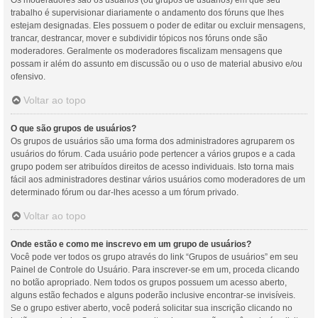
Os moderadores são os usuários (ou grupos de usuários) em que seu
trabalho é supervisionar diariamente o andamento dos fóruns que lhes
estejam designadas. Eles possuem o poder de editar ou excluir mensagens,
trancar, destrancar, mover e subdividir tópicos nos fóruns onde são
moderadores. Geralmente os moderadores fiscalizam mensagens que
possam ir além do assunto em discussão ou o uso de material abusivo e/ou
ofensivo.
Voltar ao topo
O que são grupos de usuários?
Os grupos de usuários são uma forma dos administradores agruparem os
usuários do fórum. Cada usuário pode pertencer a vários grupos e a cada
grupo podem ser atribuídos direitos de acesso individuais. Isto torna mais
fácil aos administradores destinar vários usuários como moderadores de um
determinado fórum ou dar-lhes acesso a um fórum privado.
Voltar ao topo
Onde estão e como me inscrevo em um grupo de usuários?
Você pode ver todos os grupo através do link “Grupos de usuários” em seu
Painel de Controle do Usuário. Para inscrever-se em um, proceda clicando
no botão apropriado. Nem todos os grupos possuem um acesso aberto,
alguns estão fechados e alguns poderão inclusive encontrar-se invisíveis.
Se o grupo estiver aberto, você poderá solicitar sua inscrição clicando no