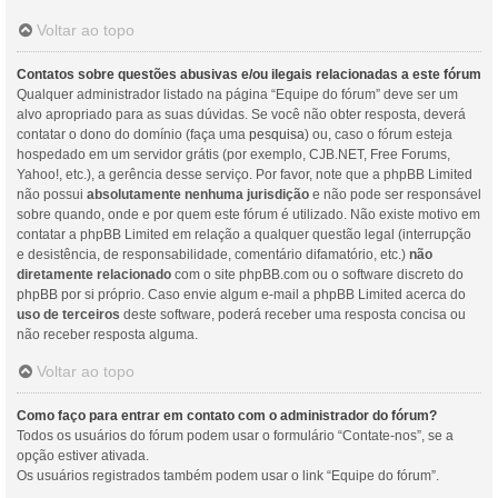
Voltar ao topo
Contatos sobre questões abusivas e/ou ilegais relacionadas a este fórum
Qualquer administrador listado na página “Equipe do fórum” deve ser um
alvo apropriado para as suas dúvidas. Se você não obter resposta, deverá
contatar o dono do domínio (faça uma
pesquisa
) ou, caso o fórum esteja
hospedado em um servidor grátis (por exemplo, CJB.NET, Free Forums,
Yahoo!, etc.), a gerência desse serviço. Por favor, note que a phpBB Limited
não possui
absolutamente nenhuma jurisdição
e não pode ser responsável
sobre quando, onde e por quem este fórum é utilizado. Não existe motivo em
contatar a phpBB Limited em relação a qualquer questão legal (interrupção
e desistência, de responsabilidade, comentário difamatório, etc.)
não
diretamente relacionado
com o site phpBB.com ou o software discreto do
phpBB por si próprio. Caso envie algum e-mail a phpBB Limited acerca do
uso de terceiros
deste software, poderá receber uma resposta concisa ou
não receber resposta alguma.
Voltar ao topo
Como faço para entrar em contato com o administrador do fórum?
Todos os usuários do fórum podem usar o formulário “Contate-nos”, se a
opção estiver ativada.
Os usuários registrados também podem usar o link “Equipe do fórum”.