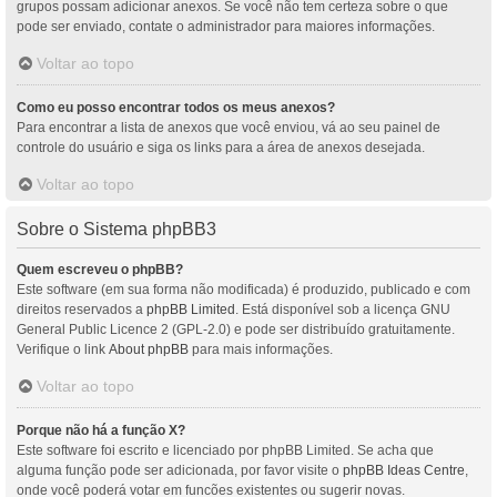
grupos possam adicionar anexos. Se você não tem certeza sobre o que
pode ser enviado, contate o administrador para maiores informações.
Voltar ao topo
Como eu posso encontrar todos os meus anexos?
Para encontrar a lista de anexos que você enviou, vá ao seu painel de
controle do usuário e siga os links para a área de anexos desejada.
Voltar ao topo
Sobre o Sistema phpBB3
Quem escreveu o phpBB?
Este software (em sua forma não modificada) é produzido, publicado e com
direitos reservados a
phpBB Limited
. Está disponível sob a licença GNU
General Public Licence 2 (GPL-2.0) e pode ser distribuído gratuitamente.
Verifique o link
About phpBB
para mais informações.
Voltar ao topo
Porque não há a função X?
Este software foi escrito e licenciado por phpBB Limited. Se acha que
alguma função pode ser adicionada, por favor visite o
phpBB Ideas Centre
,
onde você poderá votar em funcões existentes ou sugerir novas.