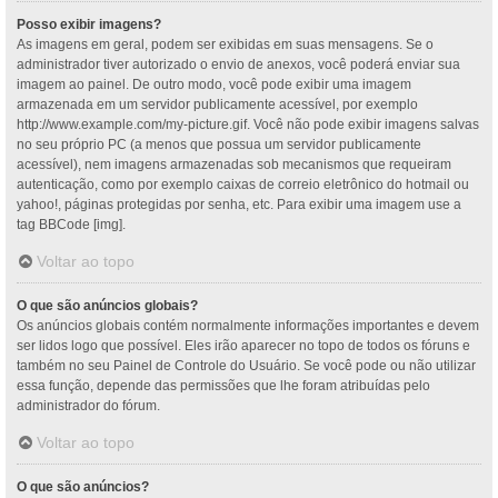
Posso exibir imagens?
As imagens em geral, podem ser exibidas em suas mensagens. Se o
administrador tiver autorizado o envio de anexos, você poderá enviar sua
imagem ao painel. De outro modo, você pode exibir uma imagem
armazenada em um servidor publicamente acessível, por exemplo
http://www.example.com/my-picture.gif. Você não pode exibir imagens salvas
no seu próprio PC (a menos que possua um servidor publicamente
acessível), nem imagens armazenadas sob mecanismos que requeiram
autenticação, como por exemplo caixas de correio eletrônico do hotmail ou
yahoo!, páginas protegidas por senha, etc. Para exibir uma imagem use a
tag BBCode [img].
Voltar ao topo
O que são anúncios globais?
Os anúncios globais contém normalmente informações importantes e devem
ser lidos logo que possível. Eles irão aparecer no topo de todos os fóruns e
também no seu Painel de Controle do Usuário. Se você pode ou não utilizar
essa função, depende das permissões que lhe foram atribuídas pelo
administrador do fórum.
Voltar ao topo
O que são anúncios?