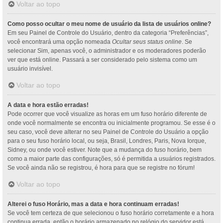
Voltar ao topo
Como posso ocultar o meu nome de usuário da lista de usuários online?
Em seu Painel de Controle do Usuário, dentro da categoria “Preferências”,
você encontrará uma opção nomeada
Ocultar seus status online
. Se
selecionar Sim, apenas você, o administrador e os moderadores poderão
ver que está online. Passará a ser considerado pelo sistema como um
usuário invisível.
Voltar ao topo
A data e hora estão erradas!
Pode ocorrer que você visualize as horas em um fuso horário diferente de
onde você normalmente se encontra ou inicialmente programou. Se esse é o
seu caso, você deve alterar no seu Painel de Controle do Usuário a opção
para o seu fuso horário local, ou seja, Brasil, Londres, Paris, Nova Iorque,
Sidney, ou onde você estiver. Note que a mudança do fuso horário, bem
como a maior parte das configurações, só é permitida a usuários registrados.
Se você ainda não se registrou, é hora para que se registre no fórum!
Voltar ao topo
Alterei o fuso Horário, mas a data e hora continuam erradas!
Se você tem certeza de que selecionou o fuso horário corretamente e a hora
continua errada, então o horário armazenado no relógio do servidor está