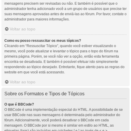
mensagens precisem ser revisadas ou não. E também é possível que o
administrador tenha adicionado você a um grupo de usuários que precise ter
suas mensagens aprovadas antes de enviá-las ao fórum. Por favor, contate o
administrador para maiores informações.
Voltar ao topo
Como eu posso ressuscitar os meus tópicos?
Clicando em “Ressuscitar Tópico”, quando você estiver visualizando o
mesmo, você pode atualizar e levantar o tópico para o topo do fórum na
primeira página. Porém, se você não ver a opção, então esta ferramenta
encontra-se desativada. E também é possível efetuar isto simplesmente
respondendo ao tópico desejado. Entretanto, fique atento para as regras do
website em que você está acessando.
Voltar ao topo
Sobre os Formatos e Tipos de Tópicos
O que é BBCode?
O BBCode é uma implementação especial do HTML. A possibilidade de se
usar BBCode nas suas mensagens é determinada pelo administrador do
fórum. Adicionalmente, você poderá desativar o BBCode em cada
mensagem. O BBCode por si mesmo é similar em estilo ao HTML, as
etiquetas (tags) são incluídas em colchetes [ e ] ao invés de < e >,