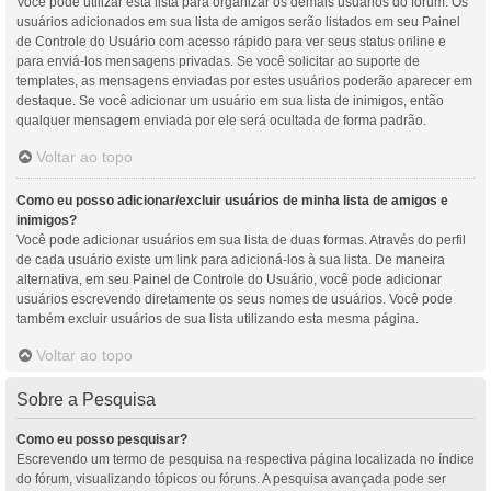
Você pode utilizar esta lista para organizar os demais usuários do fórum. Os
usuários adicionados em sua lista de amigos serão listados em seu Painel
de Controle do Usuário com acesso rápido para ver seus status online e
para enviá-los mensagens privadas. Se você solicitar ao suporte de
templates, as mensagens enviadas por estes usuários poderão aparecer em
destaque. Se você adicionar um usuário em sua lista de inimigos, então
qualquer mensagem enviada por ele será ocultada de forma padrão.
Voltar ao topo
Como eu posso adicionar/excluir usuários de minha lista de amigos e
inimigos?
Você pode adicionar usuários em sua lista de duas formas. Através do perfil
de cada usuário existe um link para adicioná-los à sua lista. De maneira
alternativa, em seu Painel de Controle do Usuário, você pode adicionar
usuários escrevendo diretamente os seus nomes de usuários. Você pode
também excluir usuários de sua lista utilizando esta mesma página.
Voltar ao topo
Sobre a Pesquisa
Como eu posso pesquisar?
Escrevendo um termo de pesquisa na respectiva página localizada no índice
do fórum, visualizando tópicos ou fóruns. A pesquisa avançada pode ser