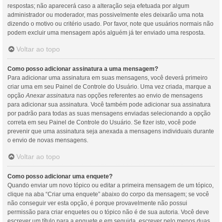
respostas; não aparecerá caso a alteração seja efetuada por algum
administrador ou moderador, mas possivelmente eles deixarão uma nota
dizendo o motivo ou critério usado. Por favor, note que usuários normais não
podem excluir uma mensagem após alguém já ter enviado uma resposta.
Voltar ao topo
Como posso adicionar assinatura a uma mensagem?
Para adicionar uma assinatura em suas mensagens, você deverá primeiro
criar uma em seu Painel de Controle do Usuário. Uma vez criada, marque a
opção
Anexar assinatura
nas opções referentes ao envio de mensagens
para adicionar sua assinatura. Você também pode adicionar sua assinatura
por padrão para todas as suas mensagens enviadas selecionando a opção
correta em seu Painel de Controle do Usuário. Se fizer isto, você pode
prevenir que uma assinatura seja anexada a mensagens individuais durante
o envio de novas mensagens.
Voltar ao topo
Como posso adicionar uma enquete?
Quando enviar um novo tópico ou editar a primeira mensagem de um tópico,
clique na aba “Criar uma enquete” abaixo do corpo da mensagem; se você
não conseguir ver esta opção, é porque provavelmente não possui
permissão para criar enquetes ou o tópico não é de sua autoria. Você deve
escrever um título para a enquete e em seguida, escrever pelo menos duas