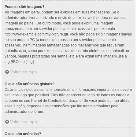
Posso exibir imagens?
As imagens em geral, podem ser exibidas em suas mensagens. Se o
administrador tiver autorizado o envio de anexos, você poderá enviar sua
imagem ao painel. De outro modo, você pode exibir uma imagem
armazenada em um servidor publicamente acessível, por exemplo
http://www.example.com/my-picture.gif. Você não pode exibir imagens salvas
no seu próprio PC (a menos que possua um servidor publicamente
acessível), nem imagens armazenadas sob mecanismos que requeiram
autenticação, como por exemplo caixas de correio eletrônico do hotmail ou
yahoo!, páginas protegidas por senha, etc. Para exibir uma imagem use a
tag BBCode [img].
Voltar ao topo
O que são anúncios globais?
Os anúncios globais contém normalmente informações importantes e devem
ser lidos logo que possível. Eles irão aparecer no topo de todos os fóruns e
também no seu Painel de Controle do Usuário. Se você pode ou não utilizar
essa função, depende das permissões que lhe foram atribuídas pelo
administrador do fórum.
Voltar ao topo
O que são anúncios?