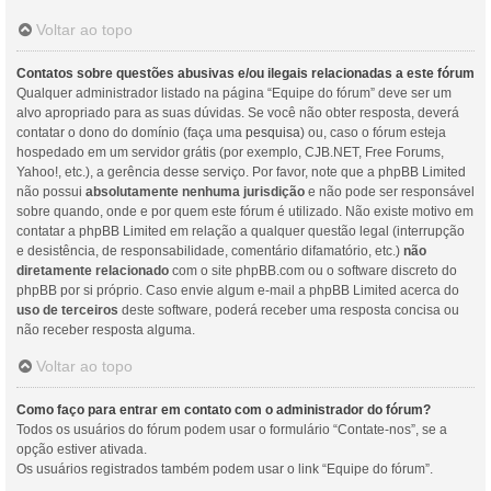
Voltar ao topo
Contatos sobre questões abusivas e/ou ilegais relacionadas a este fórum
Qualquer administrador listado na página “Equipe do fórum” deve ser um
alvo apropriado para as suas dúvidas. Se você não obter resposta, deverá
contatar o dono do domínio (faça uma
pesquisa
) ou, caso o fórum esteja
hospedado em um servidor grátis (por exemplo, CJB.NET, Free Forums,
Yahoo!, etc.), a gerência desse serviço. Por favor, note que a phpBB Limited
não possui
absolutamente nenhuma jurisdição
e não pode ser responsável
sobre quando, onde e por quem este fórum é utilizado. Não existe motivo em
contatar a phpBB Limited em relação a qualquer questão legal (interrupção
e desistência, de responsabilidade, comentário difamatório, etc.)
não
diretamente relacionado
com o site phpBB.com ou o software discreto do
phpBB por si próprio. Caso envie algum e-mail a phpBB Limited acerca do
uso de terceiros
deste software, poderá receber uma resposta concisa ou
não receber resposta alguma.
Voltar ao topo
Como faço para entrar em contato com o administrador do fórum?
Todos os usuários do fórum podem usar o formulário “Contate-nos”, se a
opção estiver ativada.
Os usuários registrados também podem usar o link “Equipe do fórum”.