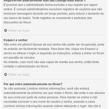
Registrei-me anteriormente mas não consigo mais entrar?!
É possível que o administrador tenha excluído o seu registro por algum
motivo. É comum administradores excluírem registros de usuários que não
enviaram mensagens durante um longo período, para reduzir o tamanho do
seu banco de dados. Tente registrar-se novamente e participar das
discussões do fórum.
Voltar ao topo
Esqueci a senha!
Não entre em pânico! Apesar da sua senha não poder ser recuperada, pode
no entanto ser facilmente resetada. Para fazer isto, clique em
Esqueci a
senha
ao efetuar o login, e seguindo às instruções, voltará a entrar no fórum
em questão de minutos.
No entanto, caso você não seja capaz de resetar sua senha, então tente
contatar o administrador do fórum.
Voltar ao topo
Por que entro automaticamente no fórum?
Se não assinalar
Lembrar minhas informações
, você não entrará
automaticamente da próxima vez que visitar o fórum. Isto evita o uso abusivo
da sua conta por parte de outras pessoas. Para manter-se online e não
necessitar escrever o seu nome de usuário e senha, assinale a caixa
Lembrar minhas informações
quando estiver efetuando o login. Isto não é