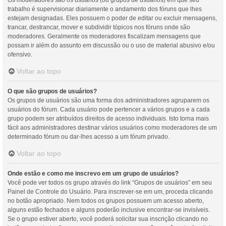
Os moderadores são os usuários (ou grupos de usuários) em que seu
trabalho é supervisionar diariamente o andamento dos fóruns que lhes
estejam designadas. Eles possuem o poder de editar ou excluir mensagens,
trancar, destrancar, mover e subdividir tópicos nos fóruns onde são
moderadores. Geralmente os moderadores fiscalizam mensagens que
possam ir além do assunto em discussão ou o uso de material abusivo e/ou
ofensivo.
Voltar ao topo
O que são grupos de usuários?
Os grupos de usuários são uma forma dos administradores agruparem os
usuários do fórum. Cada usuário pode pertencer a vários grupos e a cada
grupo podem ser atribuídos direitos de acesso individuais. Isto torna mais
fácil aos administradores destinar vários usuários como moderadores de um
determinado fórum ou dar-lhes acesso a um fórum privado.
Voltar ao topo
Onde estão e como me inscrevo em um grupo de usuários?
Você pode ver todos os grupo através do link “Grupos de usuários” em seu
Painel de Controle do Usuário. Para inscrever-se em um, proceda clicando
no botão apropriado. Nem todos os grupos possuem um acesso aberto,
alguns estão fechados e alguns poderão inclusive encontrar-se invisíveis.
Se o grupo estiver aberto, você poderá solicitar sua inscrição clicando no