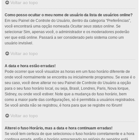
Voltar ao topo
Como posso ocultar o meu nome de usuário da lista de usuários online?
Em seu Painel de Controle do Usuário, dentro da categoria “Preferências”,
você encontrará uma opção nomeada
Ocultar seus status online
. Se
selecionar Sim, apenas você, o administrador e os moderadores poderão
ver que está online. Passará a ser considerado pelo sistema como um
usuário invisível.
Voltar ao topo
A data e hora estão erradas!
Pode ocorrer que você visualize as horas em um fuso horário diferente de
onde você normalmente se encontra ou inicialmente programou. Se esse é o
seu caso, você deve alterar no seu Painel de Controle do Usuário a opção
para o seu fuso horário local, ou seja, Brasil, Londres, Paris, Nova Iorque,
Sidney, ou onde você estiver. Note que a mudança do fuso horário, bem
como a maior parte das configurações, só é permitida a usuários registrados.
Se você ainda não se registrou, é hora para que se registre no fórum!
Voltar ao topo
Alterei o fuso Horário, mas a data e hora continuam erradas!
Se você tem certeza de que selecionou o fuso horário corretamente e a hora
continua errada, então o horário armazenado no relógio do servidor está