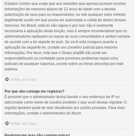
Estados Unidos que exige que aos websites que apenas possam receber
informações de menores abaixo de 13 anos de idade com a devida
autorização de seus pais ou responsáveis, ou sob qualquer outro método
legalmente aceito em que possa ser autorizada a coleta de dados desses
menores. No Brasil, esta lei não vigora e por isso não é realmente
necessária a aplicação desta função, mas é sempre recomendável que os
administradores apliquem as regras de suas comunidades e andem sempre
de acordo com a lei vigente do país. Se você está inseguro quanto a
aplicação da seguinte lei, contate um conselho judicial para maiores
informações. Por favor, note que o Grupo phpBB não pode ser
responsabilizado ou contatado para possíveis problemas legais e/ou
judiciais de qualquer natureza, exceto sobre as linhas descritas por este
sistema.
Voltar ao topo
Por que não consigo me registrar?
É possível que o administrador tenha banido o seu endereço de IP ou
adicionado como nome de usuário proibido o que você deseja registrar. O
registro também pode ter sido desativado por razões privadas. Para mais
informações, contate o administrador do fórum.
Voltar ao topo
Registrei-me mas não consigo entrar!