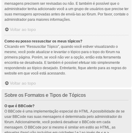
mensagens precisem ser revisadas ou não. E também é possível que o
administrador tenha adicionado você a um grupo de usuários que precise ter
suas mensagens aprovadas antes de enviá-las ao fórum. Por favor, contate o
administrador para maiores informações.
Voltar ao topo
Como eu posso ressuscitar os meus tópicos?
Clicando em “Ressuscitar Tópico”, quando você estiver visualizando o
mesmo, você pode atualizar e levantar o tópico para o topo do fórum na
primeira página. Porém, se você não ver a opção, então esta ferramenta
encontra-se desativada. E também é possível efetuar isto simplesmente
respondendo ao tópico desejado. Entretanto, fique atento para as regras do
website em que você está acessando.
Voltar ao topo
Sobre os Formatos e Tipos de Tópicos
O que é BBCode?
O BBCode é uma implementação especial do HTML. A possibilidade de se
usar BBCode nas suas mensagens é determinada pelo administrador do
fórum. Adicionalmente, você poderá desativar o BBCode em cada
mensagem. O BBCode por si mesmo é similar em estilo ao HTML, as
etiquetas (tags) são incluídas em colchetes [ e ] ao invés de < e >,