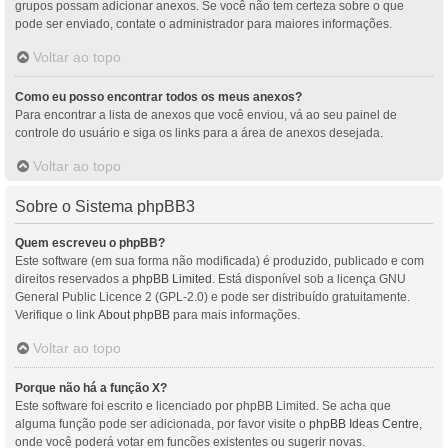
grupos possam adicionar anexos. Se você não tem certeza sobre o que
pode ser enviado, contate o administrador para maiores informações.
Voltar ao topo
Como eu posso encontrar todos os meus anexos?
Para encontrar a lista de anexos que você enviou, vá ao seu painel de
controle do usuário e siga os links para a área de anexos desejada.
Voltar ao topo
Sobre o Sistema phpBB3
Quem escreveu o phpBB?
Este software (em sua forma não modificada) é produzido, publicado e com
direitos reservados a
phpBB Limited
. Está disponível sob a licença GNU
General Public Licence 2 (GPL-2.0) e pode ser distribuído gratuitamente.
Verifique o link
About phpBB
para mais informações.
Voltar ao topo
Porque não há a função X?
Este software foi escrito e licenciado por phpBB Limited. Se acha que
alguma função pode ser adicionada, por favor visite o
phpBB Ideas Centre
,
onde você poderá votar em funcões existentes ou sugerir novas.