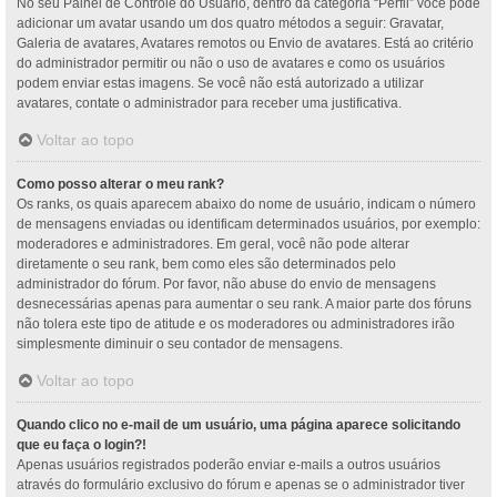
No seu Painel de Controle do Usuário, dentro da categoria “Perfil” você pode
adicionar um avatar usando um dos quatro métodos a seguir: Gravatar,
Galeria de avatares, Avatares remotos ou Envio de avatares. Está ao critério
do administrador permitir ou não o uso de avatares e como os usuários
podem enviar estas imagens. Se você não está autorizado a utilizar
avatares, contate o administrador para receber uma justificativa.
Voltar ao topo
Como posso alterar o meu rank?
Os ranks, os quais aparecem abaixo do nome de usuário, indicam o número
de mensagens enviadas ou identificam determinados usuários, por exemplo:
moderadores e administradores. Em geral, você não pode alterar
diretamente o seu rank, bem como eles são determinados pelo
administrador do fórum. Por favor, não abuse do envio de mensagens
desnecessárias apenas para aumentar o seu rank. A maior parte dos fóruns
não tolera este tipo de atitude e os moderadores ou administradores irão
simplesmente diminuir o seu contador de mensagens.
Voltar ao topo
Quando clico no e-mail de um usuário, uma página aparece solicitando
que eu faça o login?!
Apenas usuários registrados poderão enviar e-mails a outros usuários
através do formulário exclusivo do fórum e apenas se o administrador tiver