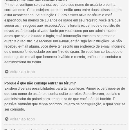
Primeiro, verifique se está escrevendo o seu nome de usuário e senha
corretamente. Caso estejam corretos, então uma entre duas coisas podem
estar acontecendo. Se a função COPPA estiver ativa no fórum e você
especificou ter menos de 13 anos de idade em seu registro, você terá que
seguir às instruções que recebeu. Alguns fóruns exigem que o registro de
novos usuários seja ativado, tanto por você como por um administrador,
antes que seja efetuado o login; está informação encontra-se presente
durante o registro. Se recebeu um e-mail, então siga às instruções. Se não
recebeu e-mail algum, você deve ter escrito um endereço de e-mail incorreto
ou o mesmo foi detectado por um filtro de spam. Se você tem certeza que o
endereço de e-mail que forneceu é válido e correto, então tente contatar o
administrador do fórum.
Voltar ao topo
Porque é que não consigo entrar no fórum?
Existem diversas possibilidades para tal acontecer. Primeiro, certifique-se de
que seu nome de usuário e senha estão corretos. Se estiverem, contate o
administrador do painel para ter certeza de que você não foi banido. É
possível também que tenha ocorrido um erro de configuração, o qual precise
ser corrigido.
Voltar ao topo