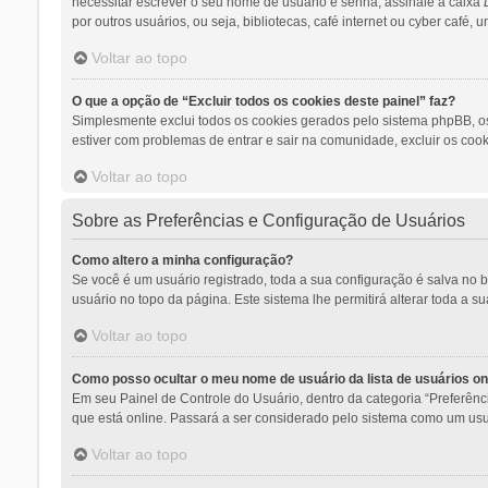
necessitar escrever o seu nome de usuário e senha, assinale a caixa
por outros usuários, ou seja, bibliotecas, café internet ou cyber café,
Voltar ao topo
O que a opção de “Excluir todos os cookies deste painel” faz?
Simplesmente exclui todos os cookies gerados pelo sistema phpBB, o
estiver com problemas de entrar e sair na comunidade, excluir os cook
Voltar ao topo
Sobre as Preferências e Configuração de Usuários
Como altero a minha configuração?
Se você é um usuário registrado, toda a sua configuração é salva no 
usuário no topo da página. Este sistema lhe permitirá alterar toda a s
Voltar ao topo
Como posso ocultar o meu nome de usuário da lista de usuários on
Em seu Painel de Controle do Usuário, dentro da categoria “Preferê
que está online. Passará a ser considerado pelo sistema como um usuá
Voltar ao topo