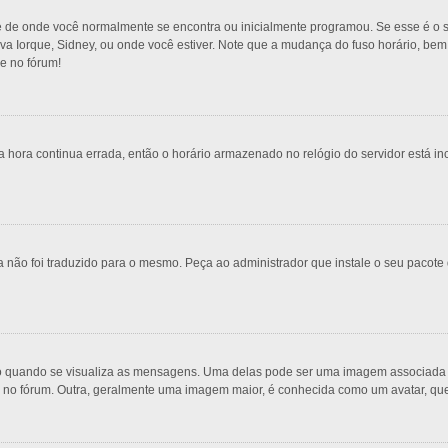
e de onde você normalmente se encontra ou inicialmente programou. Se esse é o s
 Nova Iorque, Sidney, ou onde você estiver. Note que a mudança do fuso horário, be
re no fórum!
 hora continua errada, então o horário armazenado no relógio do servidor está inc
 não foi traduzido para o mesmo. Peça ao administrador que instale o seu pacote 
uando se visualiza as mensagens. Uma delas pode ser uma imagem associada ao 
s no fórum. Outra, geralmente uma imagem maior, é conhecida como um avatar, qu