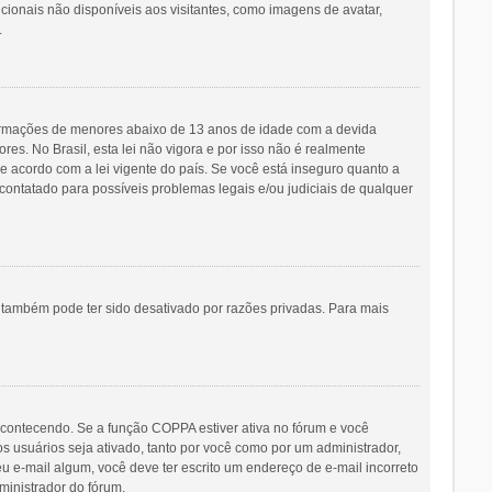
icionais não disponíveis aos visitantes, como imagens de avatar,
.
ormações de menores abaixo de 13 anos de idade com a devida
s. No Brasil, esta lei não vigora e por isso não é realmente
acordo com a lei vigente do país. Se você está inseguro quanto a
contatado para possíveis problemas legais e/ou judiciais de qualquer
o também pode ter sido desativado por razões privadas. Para mais
acontecendo. Se a função COPPA estiver ativa no fórum e você
s usuários seja ativado, tanto por você como por um administrador,
eu e-mail algum, você deve ter escrito um endereço de e-mail incorreto
ministrador do fórum.