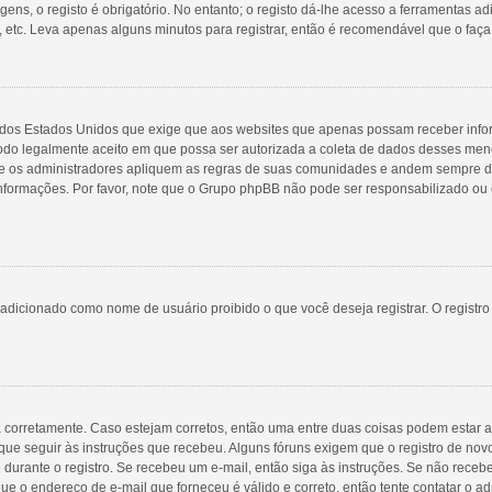
ns, o registo é obrigatório. No entanto; o registo dá-lhe acesso a ferramentas ad
 etc. Leva apenas alguns minutos para registrar, então é recomendável que o faça
98 dos Estados Unidos que exige que aos websites que apenas possam receber inf
do legalmente aceito em que possa ser autorizada a coleta de dados desses menore
 os administradores apliquem as regras de suas comunidades e andem sempre de 
 informações. Por favor, note que o Grupo phpBB não pode ser responsabilizado ou 
adicionado como nome de usuário proibido o que você deseja registrar. O registr
a corretamente. Caso estejam corretos, então uma entre duas coisas podem estar 
que seguir às instruções que recebeu. Alguns fóruns exigem que o registro de novo
 durante o registro. Se recebeu um e-mail, então siga às instruções. Se não receb
ue o endereço de e-mail que forneceu é válido e correto, então tente contatar o ad