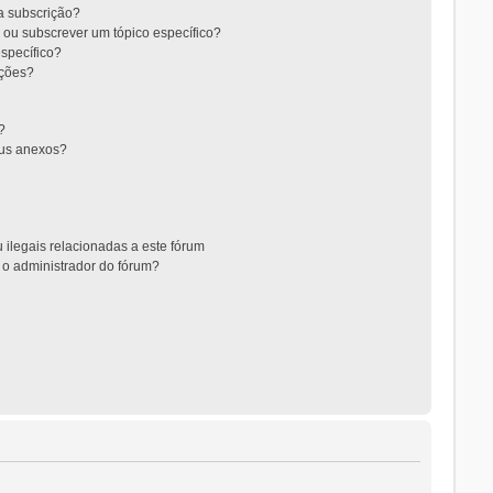
 a subscrição?
 ou subscrever um tópico específico?
specífico?
ições?
?
eus anexos?
 ilegais relacionadas a este fórum
 o administrador do fórum?