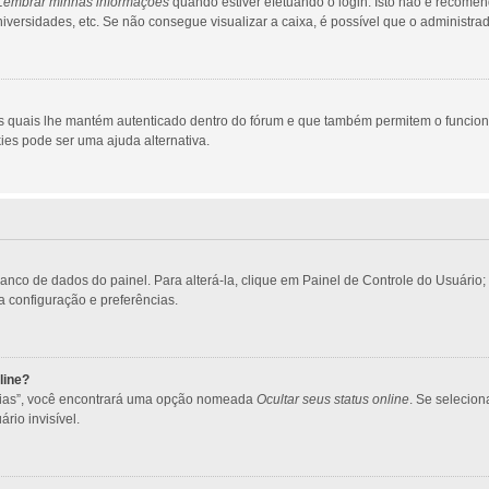
Lembrar minhas informações
quando estiver efetuando o login. Isto não é recome
 universidades, etc. Se não consegue visualizar a caixa, é possível que o administra
s quais lhe mantém autenticado dentro do fórum e que também permitem o funcio
ies pode ser uma ajuda alternativa.
banco de dados do painel. Para alterá-la, clique em Painel de Controle do Usuári
ua configuração e preferências.
line?
ncias”, você encontrará uma opção nomeada
Ocultar seus status online
. Se selecio
rio invisível.