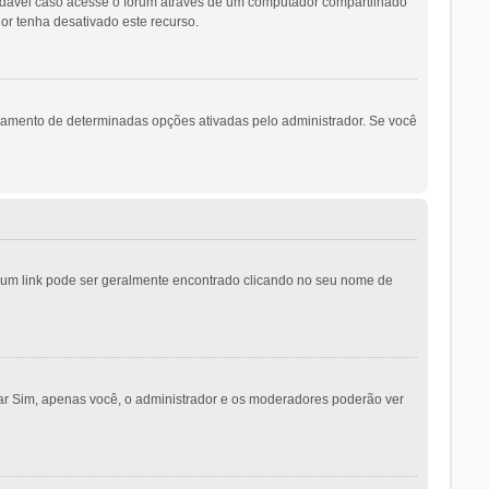
ndável caso acesse o fórum através de um computador compartilhado
dor tenha desativado este recurso.
namento de determinadas opções ativadas pelo administrador. Se você
o; um link pode ser geralmente encontrado clicando no seu nome de
nar Sim, apenas você, o administrador e os moderadores poderão ver