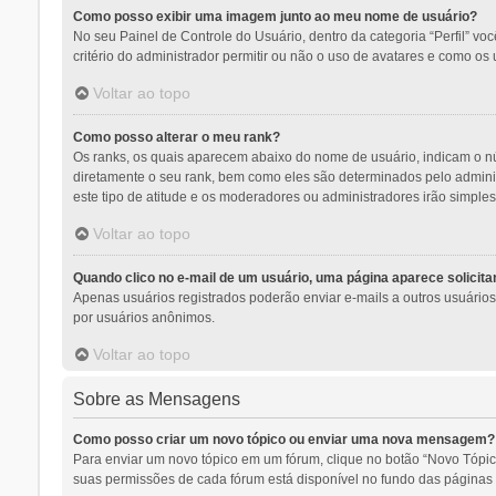
Como posso exibir uma imagem junto ao meu nome de usuário?
No seu Painel de Controle do Usuário, dentro da categoria “Perfil” v
critério do administrador permitir ou não o uso de avatares e como os 
Voltar ao topo
Como posso alterar o meu rank?
Os ranks, os quais aparecem abaixo do nome de usuário, indicam o n
diretamente o seu rank, bem como eles são determinados pelo adminis
este tipo de atitude e os moderadores ou administradores irão simpl
Voltar ao topo
Quando clico no e-mail de um usuário, uma página aparece solicitan
Apenas usuários registrados poderão enviar e-mails a outros usuários a
por usuários anônimos.
Voltar ao topo
Sobre as Mensagens
Como posso criar um novo tópico ou enviar uma nova mensagem?
Para enviar um novo tópico em um fórum, clique no botão “Novo Tópic
suas permissões de cada fórum está disponível no fundo das páginas d