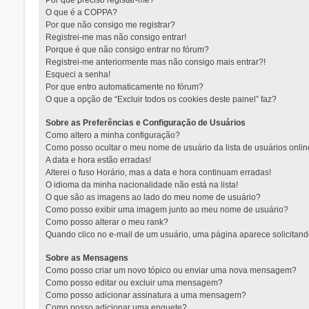
Por que preciso registar-me?
O que é a COPPA?
Por que não consigo me registrar?
Registrei-me mas não consigo entrar!
Porque é que não consigo entrar no fórum?
Registrei-me anteriormente mas não consigo mais entrar?!
Esqueci a senha!
Por que entro automaticamente no fórum?
O que a opção de “Excluir todos os cookies deste painel” faz?
Sobre as Preferências e Configuração de Usuários
Como altero a minha configuração?
Como posso ocultar o meu nome de usuário da lista de usuários onli
A data e hora estão erradas!
Alterei o fuso Horário, mas a data e hora continuam erradas!
O idioma da minha nacionalidade não está na lista!
O que são as imagens ao lado do meu nome de usuário?
Como posso exibir uma imagem junto ao meu nome de usuário?
Como posso alterar o meu rank?
Quando clico no e-mail de um usuário, uma página aparece solicitando
Sobre as Mensagens
Como posso criar um novo tópico ou enviar uma nova mensagem?
Como posso editar ou excluir uma mensagem?
Como posso adicionar assinatura a uma mensagem?
Como posso adicionar uma enquete?