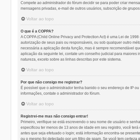
Compete ao administrador do fórum decidir se para poder criar mensage
mensagens privadas, e-mail de outros usuários, subscrição de grupos,
Voltar ao topo
O que é a COPPA?
A COPPA (Child Online Privacy and Protection Act) é uma Lei de 19
autorização de seus pais ou responsáveis, ou sob qualquer outro méto
necessária a aplicação desta função, mas é sempre recomendável que
aplicação da seguinte lei, contate um conselho judicial para maiores
natureza, exceto sobre as linhas descritas por este sistema.
Voltar ao topo
Por que não consigo me registrar?
É possível que o administrador tenha banido o seu endereço de IP ou 
informações, contate o administrador do fórum.
Voltar ao topo
Registrei-me mas não consigo entrar!
Primeiro, verifique se está escrevendo o seu nome de usuário e senh
especificou ter menos de 13 anos de idade em seu registro, você terá 
antes que seja efetuado o login; está informação encontra-se presente
ou o mesmo foi detectado por um filtro de spam. Se você tem certeza q