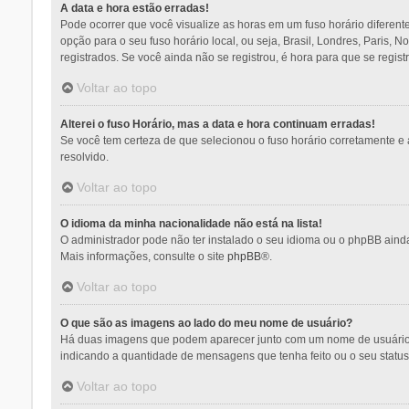
A data e hora estão erradas!
Pode ocorrer que você visualize as horas em um fuso horário diferent
opção para o seu fuso horário local, ou seja, Brasil, Londres, Paris,
registrados. Se você ainda não se registrou, é hora para que se regist
Voltar ao topo
Alterei o fuso Horário, mas a data e hora continuam erradas!
Se você tem certeza de que selecionou o fuso horário corretamente e a
resolvido.
Voltar ao topo
O idioma da minha nacionalidade não está na lista!
O administrador pode não ter instalado o seu idioma ou o phpBB ainda
Mais informações, consulte o site
phpBB
®.
Voltar ao topo
O que são as imagens ao lado do meu nome de usuário?
Há duas imagens que podem aparecer junto com um nome de usuário q
indicando a quantidade de mensagens que tenha feito ou o seu statu
Voltar ao topo