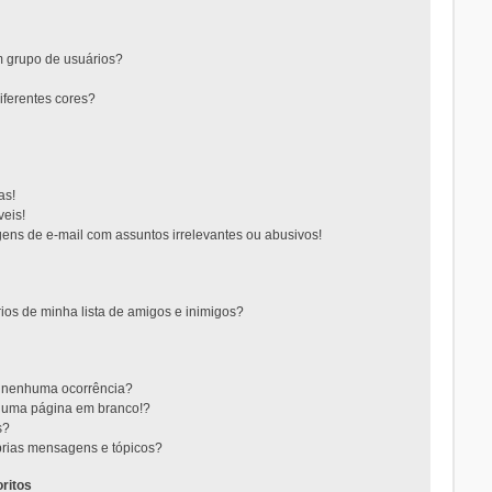
 grupo de usuários?
ferentes cores?
as!
eis!
ns de e-mail com assuntos irrelevantes ou abusivos!
ios de minha lista de amigos e inimigos?
m nenhuma ocorrência?
m uma página em branco!?
s?
rias mensagens e tópicos?
ritos