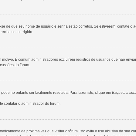
ue-se de que seu nome de usuário e senha estão corretos. Se estiverem, contate o a
ecise ser corrigido.
gum motivo. É comum administradores excluírem registros de usuários que não env
scussões do fórum.
ode no entanto ser facilmente resetada. Para fazer isto, clique em
Esqueci a sen
e contatar o administrador do fórum.
maticamente da próxima vez que visitar o fórum. Isto evita o uso abusivo da sua c