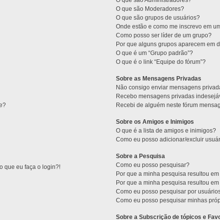
O que são Administradores?
O que são Moderadores?
O que são grupos de usuários?
Onde estão e como me inscrevo em um
Como posso ser líder de um grupo?
Por que alguns grupos aparecem em di
O que é um “Grupo padrão”?
O que é o link “Equipe do fórum”?
Sobre as Mensagens Privadas
Não consigo enviar mensagens privad
Recebo mensagens privadas indesejáv
ne?
Recebi de alguém neste fórum mensage
Sobre os Amigos e Inimigos
O que é a lista de amigos e inimigos?
Como eu posso adicionar/excluir usuár
Sobre a Pesquisa
Como eu posso pesquisar?
 que eu faça o login?!
Por que a minha pesquisa resultou e
Por que a minha pesquisa resultou e
Como eu posso pesquisar por usuário
Como eu posso pesquisar minhas próp
Sobre a Subscrição de tópicos e Favo