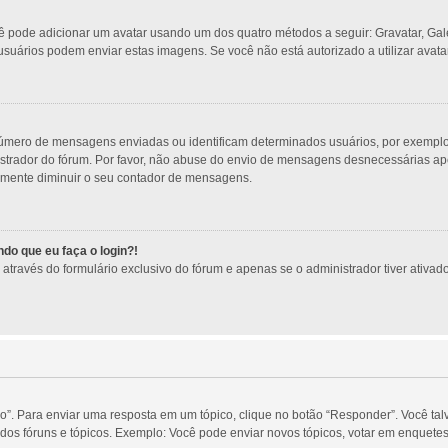
ocê pode adicionar um avatar usando um dos quatro métodos a seguir: Gravatar, Gal
usuários podem enviar estas imagens. Se você não está autorizado a utilizar avatar
úmero de mensagens enviadas ou identificam determinados usuários, por exemplo:
trador do fórum. Por favor, não abuse do envio de mensagens desnecessárias apen
esmente diminuir o seu contador de mensagens.
do que eu faça o login?!
través do formulário exclusivo do fórum e apenas se o administrador tiver ativado 
o”. Para enviar uma resposta em um tópico, clique no botão “Responder”. Você tal
os fóruns e tópicos. Exemplo: Você pode enviar novos tópicos, votar em enquetes,