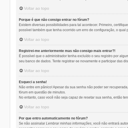
Voltar ao topo
Porque é que não consigo entrar no fórum?
Existem diversas possibilidades para tal acontecer. Primeiro, certifiq
possível também que tenha ocorrido um erro de configuração, o qual pr
Voltar ao topo
Registrei-me anteriormente mas não consigo mais entrar?!
É possível que o administrador tenha excluído o seu registro por al
seu banco de dados. Tente registrar-se novamente e participar das di
Voltar ao topo
Esqueci a senha!
Não entre em pânico! Apesar da sua senha não poder ser recuperada, p
fórum em questão de minutos.
No entanto, caso você não seja capaz de resetar sua senha, então tent
Voltar ao topo
Por que entro automaticamente no fórum?
Se não assinalar
Lembrar minhas informações
, você não entrará auto