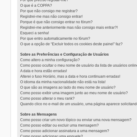
Por que preciso registar-me?
O que é a COPPA?
Por que não consigo me registrar?
Registrei-me mas não consigo entrar!
Porque é que não consigo entrar no fórum?
Registrei-me anteriormente mas não consigo mais entrar?!
Esqueci a senha!
Por que entro automaticamente no fórum?
O que a opção de “Excluir todos os cookies deste painel” faz?
Sobre as Preferências e Configuração de Usuários
Como altero a minha configuração?
Como posso ocultar o meu nome de usuário da lista de usuários onli
A data e hora estão erradas!
Alterei o fuso Horário, mas a data e hora continuam erradas!
O idioma da minha nacionalidade não está na lista!
O que são as imagens ao lado do meu nome de usuário?
Como posso exibir uma imagem junto ao meu nome de usuário?
Como posso alterar o meu rank?
Quando clico no e-mail de um usuário, uma página aparece solicitando
Sobre as Mensagens
Como posso criar um novo tópico ou enviar uma nova mensagem?
Como posso editar ou excluir uma mensagem?
Como posso adicionar assinatura a uma mensagem?
Como posso adicionar uma enquete?