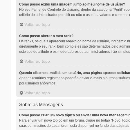
Como posso exibir uma imagem junto ao meu nome de usuário?
No seu Painel de Controle do Usuário, dentro da categoria “Perfil” v
critério do administrador permitir ou não o uso de avatares e como os 
Voltar ao topo
Como posso alterar o meu rank?
Os ranks, os quais aparecem abaixo do nome de usuário, indicam o n
diretamente o seu rank, bem como eles são determinados pelo adminis
este tipo de atitude e os moderadores ou administradores irão simpl
Voltar ao topo
Quando clico no e-mail de um usuário, uma página aparece solicitan
Apenas usuários registrados poderão enviar e-mails a outros usuários a
por usuários anônimos.
Voltar ao topo
Sobre as Mensagens
Como posso criar um novo tópico ou enviar uma nova mensagem?
Para enviar um novo tópico em um fórum, clique no botão “Novo Tópic
suas permissões de cada fórum está disponível no fundo das páginas d