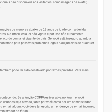
icionais não disponíveis aos visitantes, como imagens de avatar,
.
ormações de menores abaixo de 13 anos de idade com a devida
s. No Brasil, esta lei não vigora e por isso não é realmente
acordo com a lei vigente do país. Se você está inseguro quanto a
contatado para possíveis problemas legais e/ou judiciais de qualquer
o também pode ter sido desativado por razões privadas. Para mais
acontecendo. Se a função COPPA estiver ativa no fórum e você
s usuários seja ativado, tanto por você como por um administrador,
eu e-mail algum, você deve ter escrito um endereço de e-mail incorreto
ministrador do fórum.