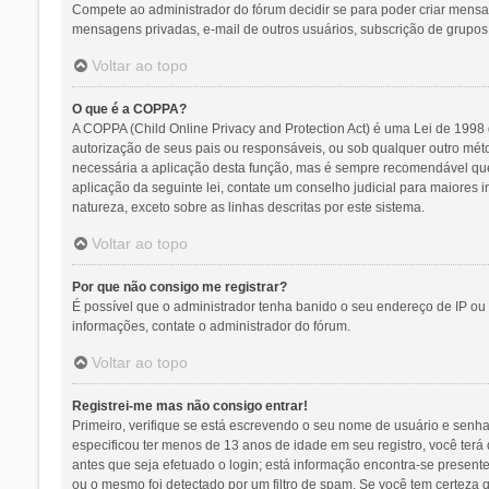
Compete ao administrador do fórum decidir se para poder criar mensage
mensagens privadas, e-mail de outros usuários, subscrição de grupos,
Voltar ao topo
O que é a COPPA?
A COPPA (Child Online Privacy and Protection Act) é uma Lei de 19
autorização de seus pais ou responsáveis, ou sob qualquer outro méto
necessária a aplicação desta função, mas é sempre recomendável que
aplicação da seguinte lei, contate um conselho judicial para maiores
natureza, exceto sobre as linhas descritas por este sistema.
Voltar ao topo
Por que não consigo me registrar?
É possível que o administrador tenha banido o seu endereço de IP ou 
informações, contate o administrador do fórum.
Voltar ao topo
Registrei-me mas não consigo entrar!
Primeiro, verifique se está escrevendo o seu nome de usuário e senh
especificou ter menos de 13 anos de idade em seu registro, você terá 
antes que seja efetuado o login; está informação encontra-se presente
ou o mesmo foi detectado por um filtro de spam. Se você tem certeza q