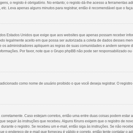
ns, o registo é obrigatório. No entanto; o registo dá-lhe acesso a ferramentas ad
 etc. Leva apenas alguns minutos para registrar, então é recomendável que o faça
98 dos Estados Unidos que exige que aos websites que apenas possam receber inf
do legalmente aceito em que possa ser autorizada a coleta de dados desses menore
 os administradores apliquem as regras de suas comunidades e andem sempre de 
 informações. Por favor, note que o Grupo phpBB não pode ser responsabilizado ou 
adicionado como nome de usuário proibido o que você deseja registrar. O registr
a corretamente. Caso estejam corretos, então uma entre duas coisas podem estar 
que seguir às instruções que recebeu. Alguns fóruns exigem que o registro de novo
 durante o registro. Se recebeu um e-mail, então siga às instruções. Se não receb
ue o endereço de e-mail que forneceu é válido e correto, então tente contatar o ad