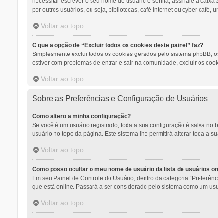
necessitar escrever o seu nome de usuário e senha, assinale a caixa
por outros usuários, ou seja, bibliotecas, café internet ou cyber café,
Voltar ao topo
O que a opção de “Excluir todos os cookies deste painel” faz?
Simplesmente exclui todos os cookies gerados pelo sistema phpBB, o
estiver com problemas de entrar e sair na comunidade, excluir os cook
Voltar ao topo
Sobre as Preferências e Configuração de Usuários
Como altero a minha configuração?
Se você é um usuário registrado, toda a sua configuração é salva no 
usuário no topo da página. Este sistema lhe permitirá alterar toda a s
Voltar ao topo
Como posso ocultar o meu nome de usuário da lista de usuários on
Em seu Painel de Controle do Usuário, dentro da categoria “Preferê
que está online. Passará a ser considerado pelo sistema como um usuá
Voltar ao topo