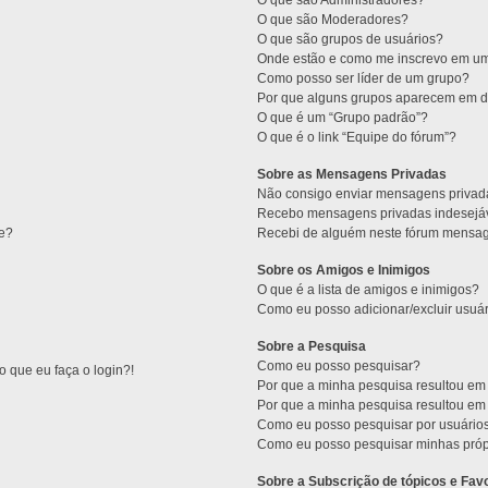
O que são Administradores?
O que são Moderadores?
O que são grupos de usuários?
Onde estão e como me inscrevo em um
Como posso ser líder de um grupo?
Por que alguns grupos aparecem em di
O que é um “Grupo padrão”?
O que é o link “Equipe do fórum”?
Sobre as Mensagens Privadas
Não consigo enviar mensagens privad
Recebo mensagens privadas indesejáv
ne?
Recebi de alguém neste fórum mensage
Sobre os Amigos e Inimigos
O que é a lista de amigos e inimigos?
Como eu posso adicionar/excluir usuár
Sobre a Pesquisa
Como eu posso pesquisar?
 que eu faça o login?!
Por que a minha pesquisa resultou e
Por que a minha pesquisa resultou e
Como eu posso pesquisar por usuário
Como eu posso pesquisar minhas próp
Sobre a Subscrição de tópicos e Favo