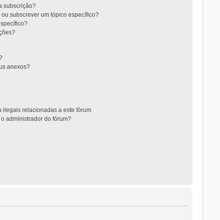
 a subscrição?
 ou subscrever um tópico específico?
specífico?
ições?
?
eus anexos?
 ilegais relacionadas a este fórum
 o administrador do fórum?