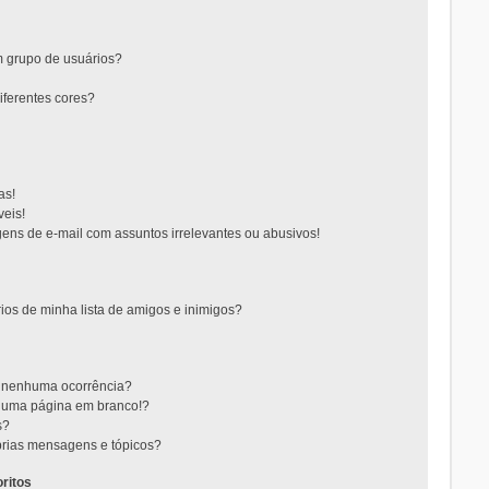
 grupo de usuários?
ferentes cores?
as!
eis!
ns de e-mail com assuntos irrelevantes ou abusivos!
ios de minha lista de amigos e inimigos?
m nenhuma ocorrência?
m uma página em branco!?
s?
rias mensagens e tópicos?
ritos