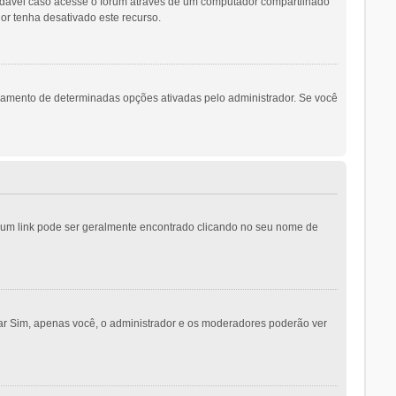
ndável caso acesse o fórum através de um computador compartilhado
dor tenha desativado este recurso.
namento de determinadas opções ativadas pelo administrador. Se você
o; um link pode ser geralmente encontrado clicando no seu nome de
nar Sim, apenas você, o administrador e os moderadores poderão ver