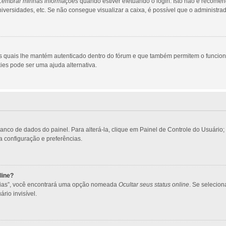
Lembrar minhas informações
quando estiver efetuando o login. Isto não é recome
 universidades, etc. Se não consegue visualizar a caixa, é possível que o administra
s quais lhe mantém autenticado dentro do fórum e que também permitem o funcio
ies pode ser uma ajuda alternativa.
banco de dados do painel. Para alterá-la, clique em Painel de Controle do Usuári
ua configuração e preferências.
line?
ncias”, você encontrará uma opção nomeada
Ocultar seus status online
. Se selecio
rio invisível.