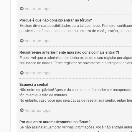
Voltar ao topo
Porque é que não consigo entrar no fórum?
Existem diversas possibilidades para tal acontecer. Primeiro, certifiq
possível também que tenha ocorrido um erro de configuração, o qual pr
Voltar ao topo
Registrei-me anteriormente mas não consigo mais entrar?!
É possível que o administrador tenha excluído o seu registro por al
seu banco de dados. Tente registrar-se novamente e participar das di
Voltar ao topo
Esqueci a senha!
Não entre em pânico! Apesar da sua senha não poder ser recuperada, p
fórum em questão de minutos.
No entanto, caso você não seja capaz de resetar sua senha, então tent
Voltar ao topo
Por que entro automaticamente no fórum?
Se não assinalar
Lembrar minhas informações
, você não entrará auto