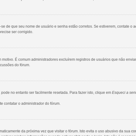
ue-se de que seu nome de usuário e senha estão corretos. Se estiverem, contate o a
ecise ser corrigido.
gum motivo. É comum administradores excluírem registros de usuários que não env
scussões do fórum.
ode no entanto ser facilmente resetada. Para fazer isto, clique em
Esqueci a sen
e contatar o administrador do fórum.
maticamente da próxima vez que visitar o fórum. Isto evita o uso abusivo da sua c