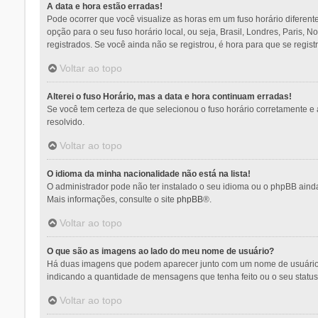
A data e hora estão erradas!
Pode ocorrer que você visualize as horas em um fuso horário diferent
opção para o seu fuso horário local, ou seja, Brasil, Londres, Paris,
registrados. Se você ainda não se registrou, é hora para que se regist
Voltar ao topo
Alterei o fuso Horário, mas a data e hora continuam erradas!
Se você tem certeza de que selecionou o fuso horário corretamente e a
resolvido.
Voltar ao topo
O idioma da minha nacionalidade não está na lista!
O administrador pode não ter instalado o seu idioma ou o phpBB ainda
Mais informações, consulte o site
phpBB
®.
Voltar ao topo
O que são as imagens ao lado do meu nome de usuário?
Há duas imagens que podem aparecer junto com um nome de usuário q
indicando a quantidade de mensagens que tenha feito ou o seu statu
Voltar ao topo