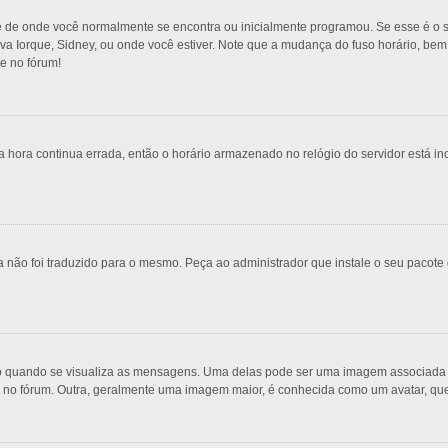
e de onde você normalmente se encontra ou inicialmente programou. Se esse é o s
 Nova Iorque, Sidney, ou onde você estiver. Note que a mudança do fuso horário, be
re no fórum!
 hora continua errada, então o horário armazenado no relógio do servidor está inc
 não foi traduzido para o mesmo. Peça ao administrador que instale o seu pacote 
uando se visualiza as mensagens. Uma delas pode ser uma imagem associada ao 
s no fórum. Outra, geralmente uma imagem maior, é conhecida como um avatar, qu