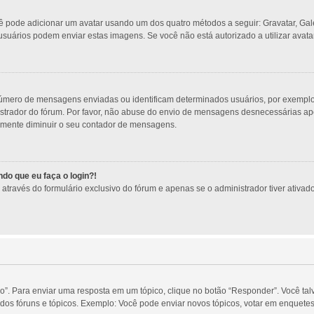
ocê pode adicionar um avatar usando um dos quatro métodos a seguir: Gravatar, Gal
usuários podem enviar estas imagens. Se você não está autorizado a utilizar avatar
úmero de mensagens enviadas ou identificam determinados usuários, por exemplo:
trador do fórum. Por favor, não abuse do envio de mensagens desnecessárias apen
esmente diminuir o seu contador de mensagens.
do que eu faça o login?!
través do formulário exclusivo do fórum e apenas se o administrador tiver ativado 
o”. Para enviar uma resposta em um tópico, clique no botão “Responder”. Você tal
os fóruns e tópicos. Exemplo: Você pode enviar novos tópicos, votar em enquetes,