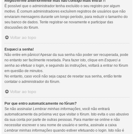
Registrei-me anteriormente mas não consigo mais entrar?!
É possível que o administrador tenha excluído o seu registro por algum
motivo. É comum administradores excluírem registros de usuários que não
enviaram mensagens durante um longo período, para reduzir o tamanho do
seu banco de dados. Tente registrar-se novamente e participar das
discussões do fórum.
Voltar ao topo
Esqueci a senha!
Não entre em pânico! Apesar da sua senha não poder ser recuperada, pode
no entanto ser facilmente resetada. Para fazer isto, clique em
Esqueci a
senha
ao efetuar o login, e seguindo às instruções, voltará a entrar no fórum
em questão de minutos.
No entanto, caso você não seja capaz de resetar sua senha, então tente
contatar o administrador do fórum.
Voltar ao topo
Por que entro automaticamente no fórum?
Se não assinalar
Lembrar minhas informações
, você não entrará
automaticamente da próxima vez que visitar o fórum. Isto evita o uso abusivo
da sua conta por parte de outras pessoas. Para manter-se online e não
necessitar escrever o seu nome de usuário e senha, assinale a caixa
Lembrar minhas informações
quando estiver efetuando o login. Isto não é