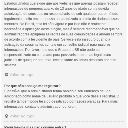
Estados Unidos que exige que aos websites que apenas possam receber
informações de menores abaixo de 13 anos de idade com a devida
autorização de seus pais ou responsáveis, ou sob qualquer outro método
legalmente aceito em que possa ser autorizada a coleta de dados desses
menores. No Brasil, esta lei não vigora e por isso não é realmente
necessária a aplicação desta função, mas é sempre recomendável que os
administradores apliquem as regras de suas comunidades e andem sempre
de acordo com a lei vigente do país. Se você está inseguro quanto a
aplicação da seguinte lei, contate um conselho judicial para maiores
informações. Por favor, note que o Grupo phpBB não pode ser
responsabilizado ou contatado para possíveis problemas legais e/ou
judiciais de qualquer natureza, exceto sobre as linhas descritas por este
sistema.
Voltar ao topo
Por que não consigo me registrar?
É possível que o administrador tenha banido o seu endereço de IP ou
adicionado como nome de usuário proibido o que você deseja registrar. O
registro também pode ter sido desativado por razões privadas. Para mais
informações, contate o administrador do fórum.
Voltar ao topo
Registrei-me mas não consigo entrar!