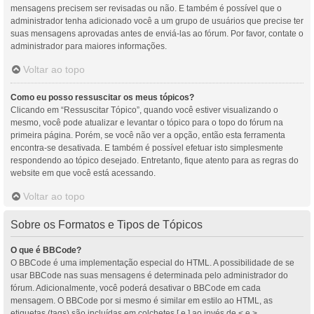
mensagens precisem ser revisadas ou não. E também é possível que o
administrador tenha adicionado você a um grupo de usuários que precise ter
suas mensagens aprovadas antes de enviá-las ao fórum. Por favor, contate o
administrador para maiores informações.
Voltar ao topo
Como eu posso ressuscitar os meus tópicos?
Clicando em “Ressuscitar Tópico”, quando você estiver visualizando o
mesmo, você pode atualizar e levantar o tópico para o topo do fórum na
primeira página. Porém, se você não ver a opção, então esta ferramenta
encontra-se desativada. E também é possível efetuar isto simplesmente
respondendo ao tópico desejado. Entretanto, fique atento para as regras do
website em que você está acessando.
Voltar ao topo
Sobre os Formatos e Tipos de Tópicos
O que é BBCode?
O BBCode é uma implementação especial do HTML. A possibilidade de se
usar BBCode nas suas mensagens é determinada pelo administrador do
fórum. Adicionalmente, você poderá desativar o BBCode em cada
mensagem. O BBCode por si mesmo é similar em estilo ao HTML, as
etiquetas (tags) são incluídas em colchetes [ e ] ao invés de < e >,