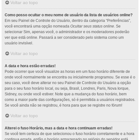
Voltar ao topo
Como posso ocultar o meu nome de usuário da lista de usuários online?
Em seu Painel de Controle do Usuário, dentro da categoria “Preferências”,
você encontrará uma opção nomeada
Ocultar seus status online
. Se
selecionar Sim, apenas você, o administrador e os moderadores poderão
ver que está online. Passará a ser considerado pelo sistema como um
usuário invisível.
Voltar ao topo
A data e hora estão erradas!
Pode ocorrer que você visualize as horas em um fuso horário diferente de
onde você normalmente se encontra ou inicialmente programou. Se esse é o
seu caso, você deve alterar no seu Painel de Controle do Usuário a opção
para o seu fuso horário local, ou seja, Brasil, Londres, Paris, Nova Iorque,
Sidney, ou onde você estiver. Note que a mudança do fuso horário, bem
como a maior parte das configurações, só é permitida a usuários registrados.
Se você ainda não se registrou, é hora para que se registre no fórum!
Voltar ao topo
Alterei o fuso Horário, mas a data e hora continuam erradas!
Se você tem certeza de que selecionou o fuso horário corretamente e a hora
continua errada, então o horário armazenado no relógio do servidor está