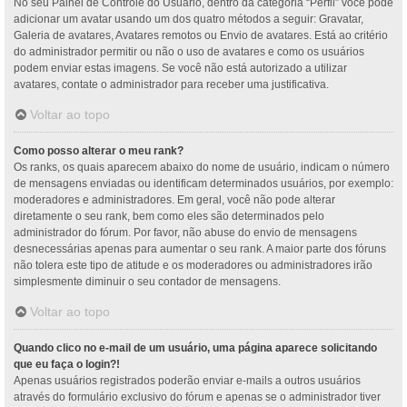
No seu Painel de Controle do Usuário, dentro da categoria “Perfil” você pode
adicionar um avatar usando um dos quatro métodos a seguir: Gravatar,
Galeria de avatares, Avatares remotos ou Envio de avatares. Está ao critério
do administrador permitir ou não o uso de avatares e como os usuários
podem enviar estas imagens. Se você não está autorizado a utilizar
avatares, contate o administrador para receber uma justificativa.
Voltar ao topo
Como posso alterar o meu rank?
Os ranks, os quais aparecem abaixo do nome de usuário, indicam o número
de mensagens enviadas ou identificam determinados usuários, por exemplo:
moderadores e administradores. Em geral, você não pode alterar
diretamente o seu rank, bem como eles são determinados pelo
administrador do fórum. Por favor, não abuse do envio de mensagens
desnecessárias apenas para aumentar o seu rank. A maior parte dos fóruns
não tolera este tipo de atitude e os moderadores ou administradores irão
simplesmente diminuir o seu contador de mensagens.
Voltar ao topo
Quando clico no e-mail de um usuário, uma página aparece solicitando
que eu faça o login?!
Apenas usuários registrados poderão enviar e-mails a outros usuários
através do formulário exclusivo do fórum e apenas se o administrador tiver