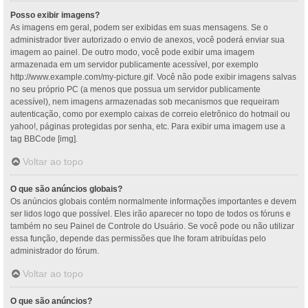
Posso exibir imagens?
As imagens em geral, podem ser exibidas em suas mensagens. Se o
administrador tiver autorizado o envio de anexos, você poderá enviar sua
imagem ao painel. De outro modo, você pode exibir uma imagem
armazenada em um servidor publicamente acessível, por exemplo
http://www.example.com/my-picture.gif. Você não pode exibir imagens salvas
no seu próprio PC (a menos que possua um servidor publicamente
acessível), nem imagens armazenadas sob mecanismos que requeiram
autenticação, como por exemplo caixas de correio eletrônico do hotmail ou
yahoo!, páginas protegidas por senha, etc. Para exibir uma imagem use a
tag BBCode [img].
Voltar ao topo
O que são anúncios globais?
Os anúncios globais contém normalmente informações importantes e devem
ser lidos logo que possível. Eles irão aparecer no topo de todos os fóruns e
também no seu Painel de Controle do Usuário. Se você pode ou não utilizar
essa função, depende das permissões que lhe foram atribuídas pelo
administrador do fórum.
Voltar ao topo
O que são anúncios?