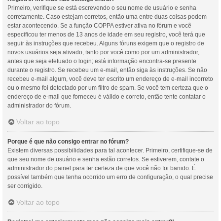
Primeiro, verifique se está escrevendo o seu nome de usuário e senha
corretamente. Caso estejam corretos, então uma entre duas coisas podem
estar acontecendo. Se a função COPPA estiver ativa no fórum e você
especificou ter menos de 13 anos de idade em seu registro, você terá que
seguir às instruções que recebeu. Alguns fóruns exigem que o registro de
novos usuários seja ativado, tanto por você como por um administrador,
antes que seja efetuado o login; está informação encontra-se presente
durante o registro. Se recebeu um e-mail, então siga às instruções. Se não
recebeu e-mail algum, você deve ter escrito um endereço de e-mail incorreto
ou o mesmo foi detectado por um filtro de spam. Se você tem certeza que o
endereço de e-mail que forneceu é válido e correto, então tente contatar o
administrador do fórum.
Voltar ao topo
Porque é que não consigo entrar no fórum?
Existem diversas possibilidades para tal acontecer. Primeiro, certifique-se de
que seu nome de usuário e senha estão corretos. Se estiverem, contate o
administrador do painel para ter certeza de que você não foi banido. É
possível também que tenha ocorrido um erro de configuração, o qual precise
ser corrigido.
Voltar ao topo