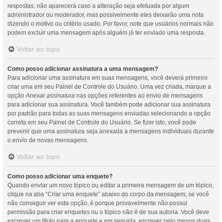
respostas; não aparecerá caso a alteração seja efetuada por algum
administrador ou moderador, mas possivelmente eles deixarão uma nota
dizendo o motivo ou critério usado. Por favor, note que usuários normais não
podem excluir uma mensagem após alguém já ter enviado uma resposta.
Voltar ao topo
Como posso adicionar assinatura a uma mensagem?
Para adicionar uma assinatura em suas mensagens, você deverá primeiro
criar uma em seu Painel de Controle do Usuário. Uma vez criada, marque a
opção
Anexar assinatura
nas opções referentes ao envio de mensagens
para adicionar sua assinatura. Você também pode adicionar sua assinatura
por padrão para todas as suas mensagens enviadas selecionando a opção
correta em seu Painel de Controle do Usuário. Se fizer isto, você pode
prevenir que uma assinatura seja anexada a mensagens individuais durante
o envio de novas mensagens.
Voltar ao topo
Como posso adicionar uma enquete?
Quando enviar um novo tópico ou editar a primeira mensagem de um tópico,
clique na aba “Criar uma enquete” abaixo do corpo da mensagem; se você
não conseguir ver esta opção, é porque provavelmente não possui
permissão para criar enquetes ou o tópico não é de sua autoria. Você deve
escrever um título para a enquete e em seguida, escrever pelo menos duas