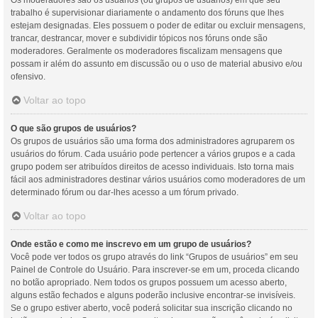
Os moderadores são os usuários (ou grupos de usuários) em que seu
trabalho é supervisionar diariamente o andamento dos fóruns que lhes
estejam designadas. Eles possuem o poder de editar ou excluir mensagens,
trancar, destrancar, mover e subdividir tópicos nos fóruns onde são
moderadores. Geralmente os moderadores fiscalizam mensagens que
possam ir além do assunto em discussão ou o uso de material abusivo e/ou
ofensivo.
Voltar ao topo
O que são grupos de usuários?
Os grupos de usuários são uma forma dos administradores agruparem os
usuários do fórum. Cada usuário pode pertencer a vários grupos e a cada
grupo podem ser atribuídos direitos de acesso individuais. Isto torna mais
fácil aos administradores destinar vários usuários como moderadores de um
determinado fórum ou dar-lhes acesso a um fórum privado.
Voltar ao topo
Onde estão e como me inscrevo em um grupo de usuários?
Você pode ver todos os grupo através do link “Grupos de usuários” em seu
Painel de Controle do Usuário. Para inscrever-se em um, proceda clicando
no botão apropriado. Nem todos os grupos possuem um acesso aberto,
alguns estão fechados e alguns poderão inclusive encontrar-se invisíveis.
Se o grupo estiver aberto, você poderá solicitar sua inscrição clicando no