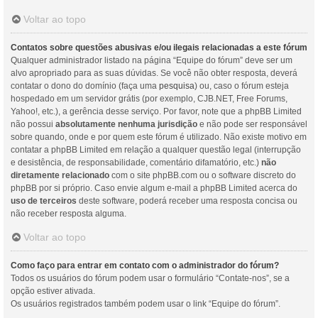
Voltar ao topo
Contatos sobre questões abusivas e/ou ilegais relacionadas a este fórum
Qualquer administrador listado na página “Equipe do fórum” deve ser um
alvo apropriado para as suas dúvidas. Se você não obter resposta, deverá
contatar o dono do domínio (faça uma
pesquisa
) ou, caso o fórum esteja
hospedado em um servidor grátis (por exemplo, CJB.NET, Free Forums,
Yahoo!, etc.), a gerência desse serviço. Por favor, note que a phpBB Limited
não possui
absolutamente nenhuma jurisdição
e não pode ser responsável
sobre quando, onde e por quem este fórum é utilizado. Não existe motivo em
contatar a phpBB Limited em relação a qualquer questão legal (interrupção
e desistência, de responsabilidade, comentário difamatório, etc.)
não
diretamente relacionado
com o site phpBB.com ou o software discreto do
phpBB por si próprio. Caso envie algum e-mail a phpBB Limited acerca do
uso de terceiros
deste software, poderá receber uma resposta concisa ou
não receber resposta alguma.
Voltar ao topo
Como faço para entrar em contato com o administrador do fórum?
Todos os usuários do fórum podem usar o formulário “Contate-nos”, se a
opção estiver ativada.
Os usuários registrados também podem usar o link “Equipe do fórum”.