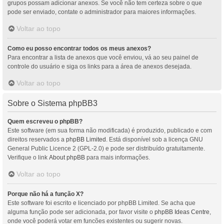
grupos possam adicionar anexos. Se você não tem certeza sobre o que
pode ser enviado, contate o administrador para maiores informações.
Voltar ao topo
Como eu posso encontrar todos os meus anexos?
Para encontrar a lista de anexos que você enviou, vá ao seu painel de
controle do usuário e siga os links para a área de anexos desejada.
Voltar ao topo
Sobre o Sistema phpBB3
Quem escreveu o phpBB?
Este software (em sua forma não modificada) é produzido, publicado e com
direitos reservados a
phpBB Limited
. Está disponível sob a licença GNU
General Public Licence 2 (GPL-2.0) e pode ser distribuído gratuitamente.
Verifique o link
About phpBB
para mais informações.
Voltar ao topo
Porque não há a função X?
Este software foi escrito e licenciado por phpBB Limited. Se acha que
alguma função pode ser adicionada, por favor visite o
phpBB Ideas Centre
,
onde você poderá votar em funcões existentes ou sugerir novas.