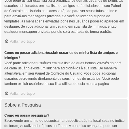
Você pode utilizar esta lista para organizar os demais usuários do fórum. Os
usuários adicionados em sua lista de amigos serão listados em seu Painel
de Controle do Usuário com acesso rápido para ver seus status online e
para enviá-los mensagens privadas. Se você solicitar ao suporte de
templates, as mensagens enviadas por estes usuários poderão aparecer em
destaque. Se você adicionar um usuário em sua lista de inimigos, então
qualquer mensagem enviada por ele será ocultada de forma padrão.
Voltar ao topo
Como eu posso adicionar/excluir usuários de minha lista de amigos e
inimigos?
Você pode adicionar usuários em sua lista de duas formas. Através do perfil
de cada usuário existe um link para adicioná-los à sua lista. De maneira
alternativa, em seu Painel de Controle do Usuário, você pode adicionar
usuários escrevendo diretamente os seus nomes de usuários. Você pode
também excluir usuários de sua lista utilizando esta mesma página.
Voltar ao topo
Sobre a Pesquisa
Como eu posso pesquisar?
Escrevendo um termo de pesquisa na respectiva página localizada no índice
do fórum, visualizando tópicos ou fóruns. A pesquisa avançada pode ser