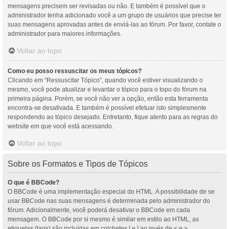
mensagens precisem ser revisadas ou não. E também é possível que o
administrador tenha adicionado você a um grupo de usuários que precise ter
suas mensagens aprovadas antes de enviá-las ao fórum. Por favor, contate o
administrador para maiores informações.
Voltar ao topo
Como eu posso ressuscitar os meus tópicos?
Clicando em “Ressuscitar Tópico”, quando você estiver visualizando o
mesmo, você pode atualizar e levantar o tópico para o topo do fórum na
primeira página. Porém, se você não ver a opção, então esta ferramenta
encontra-se desativada. E também é possível efetuar isto simplesmente
respondendo ao tópico desejado. Entretanto, fique atento para as regras do
website em que você está acessando.
Voltar ao topo
Sobre os Formatos e Tipos de Tópicos
O que é BBCode?
O BBCode é uma implementação especial do HTML. A possibilidade de se
usar BBCode nas suas mensagens é determinada pelo administrador do
fórum. Adicionalmente, você poderá desativar o BBCode em cada
mensagem. O BBCode por si mesmo é similar em estilo ao HTML, as
etiquetas (tags) são incluídas em colchetes [ e ] ao invés de < e >,