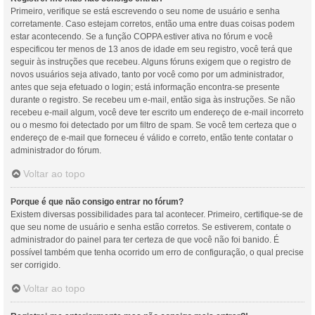
Primeiro, verifique se está escrevendo o seu nome de usuário e senha
corretamente. Caso estejam corretos, então uma entre duas coisas podem
estar acontecendo. Se a função COPPA estiver ativa no fórum e você
especificou ter menos de 13 anos de idade em seu registro, você terá que
seguir às instruções que recebeu. Alguns fóruns exigem que o registro de
novos usuários seja ativado, tanto por você como por um administrador,
antes que seja efetuado o login; está informação encontra-se presente
durante o registro. Se recebeu um e-mail, então siga às instruções. Se não
recebeu e-mail algum, você deve ter escrito um endereço de e-mail incorreto
ou o mesmo foi detectado por um filtro de spam. Se você tem certeza que o
endereço de e-mail que forneceu é válido e correto, então tente contatar o
administrador do fórum.
Voltar ao topo
Porque é que não consigo entrar no fórum?
Existem diversas possibilidades para tal acontecer. Primeiro, certifique-se de
que seu nome de usuário e senha estão corretos. Se estiverem, contate o
administrador do painel para ter certeza de que você não foi banido. É
possível também que tenha ocorrido um erro de configuração, o qual precise
ser corrigido.
Voltar ao topo