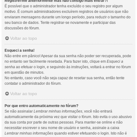
Registrei-me anteriormente mas não consigo mais entrar?!
É possível que o administrador tenha excluído o seu registro por algum
motivo. É comum administradores excluírem registros de usuários que não
enviaram mensagens durante um longo período, para reduzir o tamanho do
seu banco de dados. Tente registrar-se novamente e participar das
discussões do fórum.
Voltar ao topo
Esqueci a senha!
Não entre em pânico! Apesar da sua senha não poder ser recuperada, pode
no entanto ser facilmente resetada. Para fazer isto, clique em
Esqueci a
senha
ao efetuar o login, e seguindo às instruções, voltará a entrar no fórum
em questão de minutos.
No entanto, caso você não seja capaz de resetar sua senha, então tente
contatar o administrador do fórum.
Voltar ao topo
Por que entro automaticamente no fórum?
Se não assinalar
Lembrar minhas informações
, você não entrará
automaticamente da próxima vez que visitar o fórum. Isto evita o uso abusivo
da sua conta por parte de outras pessoas. Para manter-se online e não
necessitar escrever o seu nome de usuário e senha, assinale a caixa
Lembrar minhas informações
quando estiver efetuando o login. Isto não é