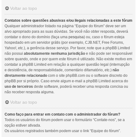
Voltar ao topo
Contatos sobre questões abusivas e/ou ilegais relacionadas a este fórum
Qualquer administrador listado na página “Equipe do fórum” deve ser um
alvo apropriado para as suas dúvidas. Se você não obter resposta, deverá
contatar o dono do domínio (faça uma
pesquisa
) ou, caso o fórum esteja
hospedado em um servidor grátis (por exemplo, CJB.NET, Free Forums,
Yahoo!, etc.), a gerência desse serviço. Por favor, note que a phpBB Limited
não possui
absolutamente nenhuma jurisdição
e não pode ser responsável
sobre quando, onde e por quem este fórum é utilizado. Não existe motivo em
contatar a phpBB Limited em relação a qualquer questão legal (interrupção
e desistência, de responsabilidade, comentário difamatório, etc.)
não
diretamente relacionado
com o site phpBB.com ou o software discreto do
phpBB por si próprio. Caso envie algum e-mail a phpBB Limited acerca do
uso de terceiros
deste software, poderá receber uma resposta concisa ou
não receber resposta alguma.
Voltar ao topo
Como faço para entrar em contato com o administrador do fórum?
Todos os usuários do fórum podem usar o formulário “Contate-nos”, se a
opção estiver ativada.
Os usuários registrados também podem usar o link “Equipe do fórum”.