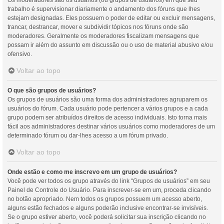
Os moderadores são os usuários (ou grupos de usuários) em que seu
trabalho é supervisionar diariamente o andamento dos fóruns que lhes
estejam designadas. Eles possuem o poder de editar ou excluir mensagens,
trancar, destrancar, mover e subdividir tópicos nos fóruns onde são
moderadores. Geralmente os moderadores fiscalizam mensagens que
possam ir além do assunto em discussão ou o uso de material abusivo e/ou
ofensivo.
Voltar ao topo
O que são grupos de usuários?
Os grupos de usuários são uma forma dos administradores agruparem os
usuários do fórum. Cada usuário pode pertencer a vários grupos e a cada
grupo podem ser atribuídos direitos de acesso individuais. Isto torna mais
fácil aos administradores destinar vários usuários como moderadores de um
determinado fórum ou dar-lhes acesso a um fórum privado.
Voltar ao topo
Onde estão e como me inscrevo em um grupo de usuários?
Você pode ver todos os grupo através do link “Grupos de usuários” em seu
Painel de Controle do Usuário. Para inscrever-se em um, proceda clicando
no botão apropriado. Nem todos os grupos possuem um acesso aberto,
alguns estão fechados e alguns poderão inclusive encontrar-se invisíveis.
Se o grupo estiver aberto, você poderá solicitar sua inscrição clicando no