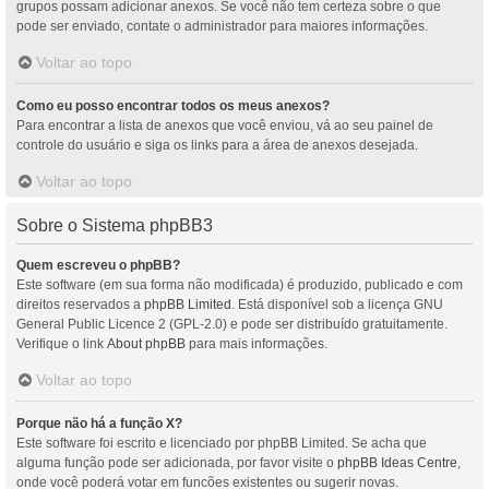
grupos possam adicionar anexos. Se você não tem certeza sobre o que
pode ser enviado, contate o administrador para maiores informações.
Voltar ao topo
Como eu posso encontrar todos os meus anexos?
Para encontrar a lista de anexos que você enviou, vá ao seu painel de
controle do usuário e siga os links para a área de anexos desejada.
Voltar ao topo
Sobre o Sistema phpBB3
Quem escreveu o phpBB?
Este software (em sua forma não modificada) é produzido, publicado e com
direitos reservados a
phpBB Limited
. Está disponível sob a licença GNU
General Public Licence 2 (GPL-2.0) e pode ser distribuído gratuitamente.
Verifique o link
About phpBB
para mais informações.
Voltar ao topo
Porque não há a função X?
Este software foi escrito e licenciado por phpBB Limited. Se acha que
alguma função pode ser adicionada, por favor visite o
phpBB Ideas Centre
,
onde você poderá votar em funcões existentes ou sugerir novas.