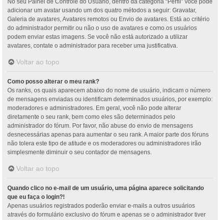
No seu Painel de Controle do Usuário, dentro da categoria “Perfil” você pode
adicionar um avatar usando um dos quatro métodos a seguir: Gravatar,
Galeria de avatares, Avatares remotos ou Envio de avatares. Está ao critério
do administrador permitir ou não o uso de avatares e como os usuários
podem enviar estas imagens. Se você não está autorizado a utilizar
avatares, contate o administrador para receber uma justificativa.
Voltar ao topo
Como posso alterar o meu rank?
Os ranks, os quais aparecem abaixo do nome de usuário, indicam o número
de mensagens enviadas ou identificam determinados usuários, por exemplo:
moderadores e administradores. Em geral, você não pode alterar
diretamente o seu rank, bem como eles são determinados pelo
administrador do fórum. Por favor, não abuse do envio de mensagens
desnecessárias apenas para aumentar o seu rank. A maior parte dos fóruns
não tolera este tipo de atitude e os moderadores ou administradores irão
simplesmente diminuir o seu contador de mensagens.
Voltar ao topo
Quando clico no e-mail de um usuário, uma página aparece solicitando
que eu faça o login?!
Apenas usuários registrados poderão enviar e-mails a outros usuários
através do formulário exclusivo do fórum e apenas se o administrador tiver