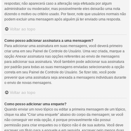
respostas; não aparecerá caso a alteração seja efetuada por algum
administrador ou moderador, mas possivelmente eles deixarão uma nota
dizendo o motivo ou critério usado. Por favor, note que usuários normais não
podem excluir uma mensagem após alguém já ter enviado uma resposta.
Voltar ao topo
Como posso adicionar assinatura a uma mensagem?
Para adicionar uma assinatura em suas mensagens, você deverá primeiro
criar uma em seu Painel de Controle do Usuário. Uma vez criada, marque a
opção
Anexar assinatura
nas opções referentes ao envio de mensagens
para adicionar sua assinatura. Você também pode adicionar sua assinatura
por padrão para todas as suas mensagens enviadas selecionando a opção
correta em seu Painel de Controle do Usuário. Se fizer isto, você pode
prevenir que uma assinatura seja anexada a mensagens individuais durante
o envio de novas mensagens.
Voltar ao topo
Como posso adicionar uma enquete?
Quando enviar um novo tópico ou editar a primeira mensagem de um tópico,
clique na aba “Criar uma enquete” abaixo do corpo da mensagem; se você
não conseguir ver esta opção, é porque provavelmente não possui
permissão para criar enquetes ou o tópico não é de sua autoria. Você deve
escrever um título para a enquete e em seguida, escrever pelo menos duas