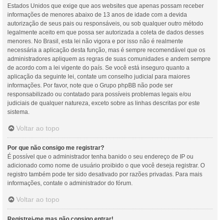
Estados Unidos que exige que aos websites que apenas possam receber
informações de menores abaixo de 13 anos de idade com a devida
autorização de seus pais ou responsáveis, ou sob qualquer outro método
legalmente aceito em que possa ser autorizada a coleta de dados desses
menores. No Brasil, esta lei não vigora e por isso não é realmente
necessária a aplicação desta função, mas é sempre recomendável que os
administradores apliquem as regras de suas comunidades e andem sempre
de acordo com a lei vigente do país. Se você está inseguro quanto a
aplicação da seguinte lei, contate um conselho judicial para maiores
informações. Por favor, note que o Grupo phpBB não pode ser
responsabilizado ou contatado para possíveis problemas legais e/ou
judiciais de qualquer natureza, exceto sobre as linhas descritas por este
sistema.
Voltar ao topo
Por que não consigo me registrar?
É possível que o administrador tenha banido o seu endereço de IP ou
adicionado como nome de usuário proibido o que você deseja registrar. O
registro também pode ter sido desativado por razões privadas. Para mais
informações, contate o administrador do fórum.
Voltar ao topo
Registrei-me mas não consigo entrar!