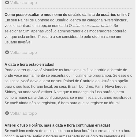
Voltar ao topo
Como posso ocultar o meu nome de usuário da lista de usuários online?
Em seu Painel de Controle do Usuário, dentro da categoria “Preferências”,
você encontrará uma opção nomeada
Ocultar seus status online
. Se
selecionar Sim, apenas você, o administrador e os moderadores poderão
ver que está online. Passará a ser considerado pelo sistema como um
usuário invisível.
Voltar ao topo
A data e hora estão erradas!
Pode ocorrer que você visualize as horas em um fuso horário diferente de
onde você normalmente se encontra ou inicialmente programou. Se esse é o
seu caso, você deve alterar no seu Painel de Controle do Usuário a opção
para o seu fuso horário local, ou seja, Brasil, Londres, Paris, Nova Iorque,
Sidney, ou onde você estiver. Note que a mudança do fuso horário, bem
como a maior parte das configurações, só é permitida a usuários registrados.
Se você ainda não se registrou, é hora para que se registre no fórum!
Voltar ao topo
Alterei o fuso Horário, mas a data e hora continuam erradas!
Se você tem certeza de que selecionou o fuso horário corretamente e a hora
continua errada, então o horário armazenado no relógio do servidor está