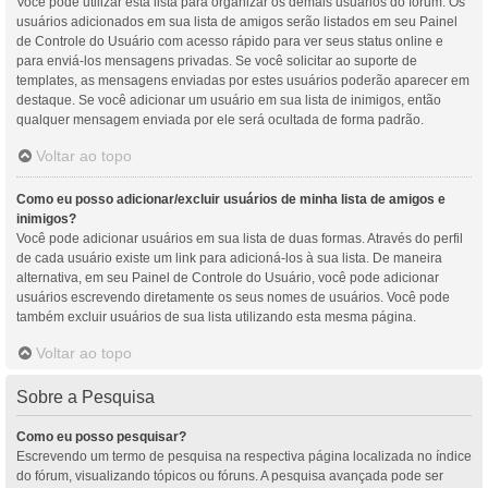
Você pode utilizar esta lista para organizar os demais usuários do fórum. Os
usuários adicionados em sua lista de amigos serão listados em seu Painel
de Controle do Usuário com acesso rápido para ver seus status online e
para enviá-los mensagens privadas. Se você solicitar ao suporte de
templates, as mensagens enviadas por estes usuários poderão aparecer em
destaque. Se você adicionar um usuário em sua lista de inimigos, então
qualquer mensagem enviada por ele será ocultada de forma padrão.
Voltar ao topo
Como eu posso adicionar/excluir usuários de minha lista de amigos e
inimigos?
Você pode adicionar usuários em sua lista de duas formas. Através do perfil
de cada usuário existe um link para adicioná-los à sua lista. De maneira
alternativa, em seu Painel de Controle do Usuário, você pode adicionar
usuários escrevendo diretamente os seus nomes de usuários. Você pode
também excluir usuários de sua lista utilizando esta mesma página.
Voltar ao topo
Sobre a Pesquisa
Como eu posso pesquisar?
Escrevendo um termo de pesquisa na respectiva página localizada no índice
do fórum, visualizando tópicos ou fóruns. A pesquisa avançada pode ser