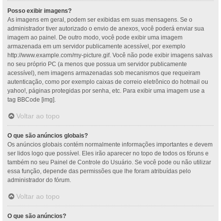
Posso exibir imagens?
As imagens em geral, podem ser exibidas em suas mensagens. Se o
administrador tiver autorizado o envio de anexos, você poderá enviar sua
imagem ao painel. De outro modo, você pode exibir uma imagem
armazenada em um servidor publicamente acessível, por exemplo
http://www.example.com/my-picture.gif. Você não pode exibir imagens salvas
no seu próprio PC (a menos que possua um servidor publicamente
acessível), nem imagens armazenadas sob mecanismos que requeiram
autenticação, como por exemplo caixas de correio eletrônico do hotmail ou
yahoo!, páginas protegidas por senha, etc. Para exibir uma imagem use a
tag BBCode [img].
Voltar ao topo
O que são anúncios globais?
Os anúncios globais contém normalmente informações importantes e devem
ser lidos logo que possível. Eles irão aparecer no topo de todos os fóruns e
também no seu Painel de Controle do Usuário. Se você pode ou não utilizar
essa função, depende das permissões que lhe foram atribuídas pelo
administrador do fórum.
Voltar ao topo
O que são anúncios?