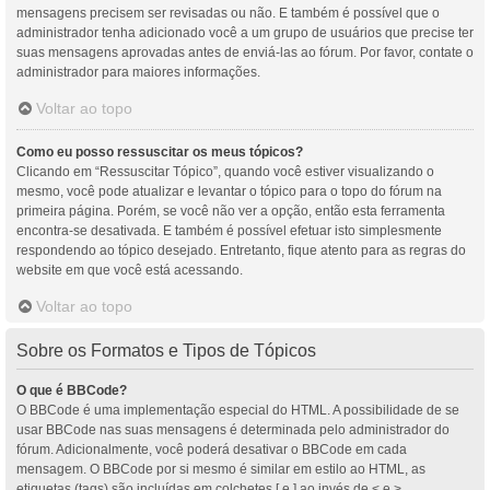
mensagens precisem ser revisadas ou não. E também é possível que o
administrador tenha adicionado você a um grupo de usuários que precise ter
suas mensagens aprovadas antes de enviá-las ao fórum. Por favor, contate o
administrador para maiores informações.
Voltar ao topo
Como eu posso ressuscitar os meus tópicos?
Clicando em “Ressuscitar Tópico”, quando você estiver visualizando o
mesmo, você pode atualizar e levantar o tópico para o topo do fórum na
primeira página. Porém, se você não ver a opção, então esta ferramenta
encontra-se desativada. E também é possível efetuar isto simplesmente
respondendo ao tópico desejado. Entretanto, fique atento para as regras do
website em que você está acessando.
Voltar ao topo
Sobre os Formatos e Tipos de Tópicos
O que é BBCode?
O BBCode é uma implementação especial do HTML. A possibilidade de se
usar BBCode nas suas mensagens é determinada pelo administrador do
fórum. Adicionalmente, você poderá desativar o BBCode em cada
mensagem. O BBCode por si mesmo é similar em estilo ao HTML, as
etiquetas (tags) são incluídas em colchetes [ e ] ao invés de < e >,