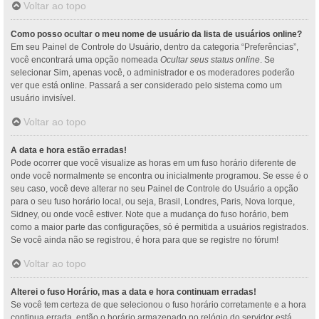
Voltar ao topo
Como posso ocultar o meu nome de usuário da lista de usuários online?
Em seu Painel de Controle do Usuário, dentro da categoria “Preferências”,
você encontrará uma opção nomeada
Ocultar seus status online
. Se
selecionar Sim, apenas você, o administrador e os moderadores poderão
ver que está online. Passará a ser considerado pelo sistema como um
usuário invisível.
Voltar ao topo
A data e hora estão erradas!
Pode ocorrer que você visualize as horas em um fuso horário diferente de
onde você normalmente se encontra ou inicialmente programou. Se esse é o
seu caso, você deve alterar no seu Painel de Controle do Usuário a opção
para o seu fuso horário local, ou seja, Brasil, Londres, Paris, Nova Iorque,
Sidney, ou onde você estiver. Note que a mudança do fuso horário, bem
como a maior parte das configurações, só é permitida a usuários registrados.
Se você ainda não se registrou, é hora para que se registre no fórum!
Voltar ao topo
Alterei o fuso Horário, mas a data e hora continuam erradas!
Se você tem certeza de que selecionou o fuso horário corretamente e a hora
continua errada, então o horário armazenado no relógio do servidor está