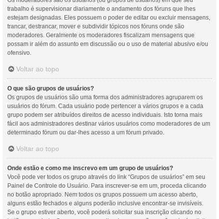
Os moderadores são os usuários (ou grupos de usuários) em que seu
trabalho é supervisionar diariamente o andamento dos fóruns que lhes
estejam designadas. Eles possuem o poder de editar ou excluir mensagens,
trancar, destrancar, mover e subdividir tópicos nos fóruns onde são
moderadores. Geralmente os moderadores fiscalizam mensagens que
possam ir além do assunto em discussão ou o uso de material abusivo e/ou
ofensivo.
Voltar ao topo
O que são grupos de usuários?
Os grupos de usuários são uma forma dos administradores agruparem os
usuários do fórum. Cada usuário pode pertencer a vários grupos e a cada
grupo podem ser atribuídos direitos de acesso individuais. Isto torna mais
fácil aos administradores destinar vários usuários como moderadores de um
determinado fórum ou dar-lhes acesso a um fórum privado.
Voltar ao topo
Onde estão e como me inscrevo em um grupo de usuários?
Você pode ver todos os grupo através do link “Grupos de usuários” em seu
Painel de Controle do Usuário. Para inscrever-se em um, proceda clicando
no botão apropriado. Nem todos os grupos possuem um acesso aberto,
alguns estão fechados e alguns poderão inclusive encontrar-se invisíveis.
Se o grupo estiver aberto, você poderá solicitar sua inscrição clicando no