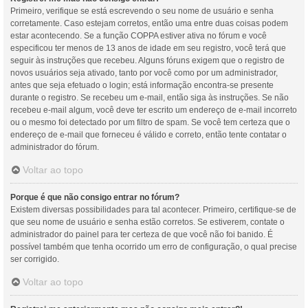
Primeiro, verifique se está escrevendo o seu nome de usuário e senha
corretamente. Caso estejam corretos, então uma entre duas coisas podem
estar acontecendo. Se a função COPPA estiver ativa no fórum e você
especificou ter menos de 13 anos de idade em seu registro, você terá que
seguir às instruções que recebeu. Alguns fóruns exigem que o registro de
novos usuários seja ativado, tanto por você como por um administrador,
antes que seja efetuado o login; está informação encontra-se presente
durante o registro. Se recebeu um e-mail, então siga às instruções. Se não
recebeu e-mail algum, você deve ter escrito um endereço de e-mail incorreto
ou o mesmo foi detectado por um filtro de spam. Se você tem certeza que o
endereço de e-mail que forneceu é válido e correto, então tente contatar o
administrador do fórum.
Voltar ao topo
Porque é que não consigo entrar no fórum?
Existem diversas possibilidades para tal acontecer. Primeiro, certifique-se de
que seu nome de usuário e senha estão corretos. Se estiverem, contate o
administrador do painel para ter certeza de que você não foi banido. É
possível também que tenha ocorrido um erro de configuração, o qual precise
ser corrigido.
Voltar ao topo