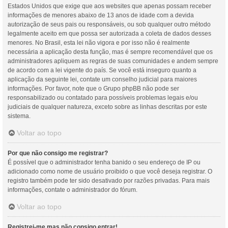
Estados Unidos que exige que aos websites que apenas possam receber
informações de menores abaixo de 13 anos de idade com a devida
autorização de seus pais ou responsáveis, ou sob qualquer outro método
legalmente aceito em que possa ser autorizada a coleta de dados desses
menores. No Brasil, esta lei não vigora e por isso não é realmente
necessária a aplicação desta função, mas é sempre recomendável que os
administradores apliquem as regras de suas comunidades e andem sempre
de acordo com a lei vigente do país. Se você está inseguro quanto a
aplicação da seguinte lei, contate um conselho judicial para maiores
informações. Por favor, note que o Grupo phpBB não pode ser
responsabilizado ou contatado para possíveis problemas legais e/ou
judiciais de qualquer natureza, exceto sobre as linhas descritas por este
sistema.
Voltar ao topo
Por que não consigo me registrar?
É possível que o administrador tenha banido o seu endereço de IP ou
adicionado como nome de usuário proibido o que você deseja registrar. O
registro também pode ter sido desativado por razões privadas. Para mais
informações, contate o administrador do fórum.
Voltar ao topo
Registrei-me mas não consigo entrar!