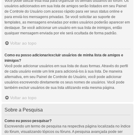
Você pode utilizar esta lista para organizar os demais usuários do fórum. Os
usuários adicionados em sua lista de amigos serão listados em seu Painel
de Controle do Usuário com acesso rápido para ver seus status online e
para enviá-los mensagens privadas. Se você solicitar ao suporte de
templates, as mensagens enviadas por estes usuários poderão aparecer em
destaque. Se você adicionar um usuário em sua lista de inimigos, então
qualquer mensagem enviada por ele será ocultada de forma padrão.
Voltar ao topo
Como eu posso adicionar/excluir usuários de minha lista de amigos e
inimigos?
Você pode adicionar usuários em sua lista de duas formas. Através do perfil
de cada usuário existe um link para adicioná-los à sua lista. De maneira
alternativa, em seu Painel de Controle do Usuário, você pode adicionar
usuários escrevendo diretamente os seus nomes de usuários. Você pode
também excluir usuários de sua lista utilizando esta mesma página.
Voltar ao topo
Sobre a Pesquisa
Como eu posso pesquisar?
Escrevendo um termo de pesquisa na respectiva página localizada no índice
do fórum, visualizando tópicos ou fóruns. A pesquisa avançada pode ser