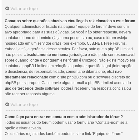
Voltar ao topo
Contatos sobre questões abusivas e/ou ilegais relacionadas a este fórum
Qualquer administrador listado na página “Equipe do fórum” deve ser um
alvo apropriado para as suas dúvidas. Se você não obter resposta, deverá
contatar o dono do domínio (faça uma
pesquisa
) ou, caso o fórum esteja
hospedado em um servidor grátis (por exemplo, CJB.NET, Free Forums,
Yahoo!, etc.), a gerência desse serviço. Por favor, note que a phpBB Limited
não possui
absolutamente nenhuma jurisdição
e não pode ser responsável
sobre quando, onde e por quem este fórum é utilizado. Não existe motivo em
contatar a phpBB Limited em relação a qualquer questão legal (interrupção
e desistência, de responsabilidade, comentário difamatório, etc.)
não
diretamente relacionado
com o site phpBB.com ou o software discreto do
phpBB por si próprio. Caso envie algum e-mail a phpBB Limited acerca do
uso de terceiros
deste software, poderá receber uma resposta concisa ou
não receber resposta alguma.
Voltar ao topo
Como faço para entrar em contato com o administrador do fórum?
Todos os usuários do fórum podem usar o formulário “Contate-nos”, se a
opção estiver ativada.
Os usuários registrados também podem usar o link “Equipe do fórum”.