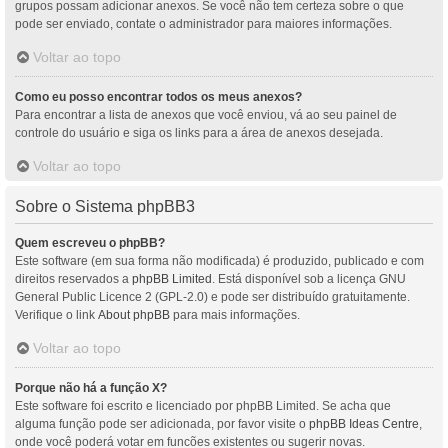
grupos possam adicionar anexos. Se você não tem certeza sobre o que
pode ser enviado, contate o administrador para maiores informações.
Voltar ao topo
Como eu posso encontrar todos os meus anexos?
Para encontrar a lista de anexos que você enviou, vá ao seu painel de
controle do usuário e siga os links para a área de anexos desejada.
Voltar ao topo
Sobre o Sistema phpBB3
Quem escreveu o phpBB?
Este software (em sua forma não modificada) é produzido, publicado e com
direitos reservados a
phpBB Limited
. Está disponível sob a licença GNU
General Public Licence 2 (GPL-2.0) e pode ser distribuído gratuitamente.
Verifique o link
About phpBB
para mais informações.
Voltar ao topo
Porque não há a função X?
Este software foi escrito e licenciado por phpBB Limited. Se acha que
alguma função pode ser adicionada, por favor visite o
phpBB Ideas Centre
,
onde você poderá votar em funcões existentes ou sugerir novas.