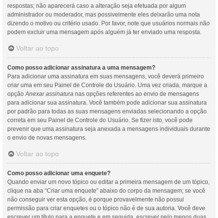
respostas; não aparecerá caso a alteração seja efetuada por algum
administrador ou moderador, mas possivelmente eles deixarão uma nota
dizendo o motivo ou critério usado. Por favor, note que usuários normais não
podem excluir uma mensagem após alguém já ter enviado uma resposta.
Voltar ao topo
Como posso adicionar assinatura a uma mensagem?
Para adicionar uma assinatura em suas mensagens, você deverá primeiro
criar uma em seu Painel de Controle do Usuário. Uma vez criada, marque a
opção
Anexar assinatura
nas opções referentes ao envio de mensagens
para adicionar sua assinatura. Você também pode adicionar sua assinatura
por padrão para todas as suas mensagens enviadas selecionando a opção
correta em seu Painel de Controle do Usuário. Se fizer isto, você pode
prevenir que uma assinatura seja anexada a mensagens individuais durante
o envio de novas mensagens.
Voltar ao topo
Como posso adicionar uma enquete?
Quando enviar um novo tópico ou editar a primeira mensagem de um tópico,
clique na aba “Criar uma enquete” abaixo do corpo da mensagem; se você
não conseguir ver esta opção, é porque provavelmente não possui
permissão para criar enquetes ou o tópico não é de sua autoria. Você deve
escrever um título para a enquete e em seguida, escrever pelo menos duas