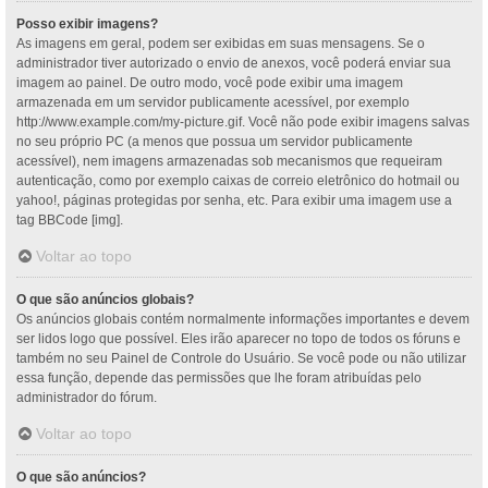
Posso exibir imagens?
As imagens em geral, podem ser exibidas em suas mensagens. Se o
administrador tiver autorizado o envio de anexos, você poderá enviar sua
imagem ao painel. De outro modo, você pode exibir uma imagem
armazenada em um servidor publicamente acessível, por exemplo
http://www.example.com/my-picture.gif. Você não pode exibir imagens salvas
no seu próprio PC (a menos que possua um servidor publicamente
acessível), nem imagens armazenadas sob mecanismos que requeiram
autenticação, como por exemplo caixas de correio eletrônico do hotmail ou
yahoo!, páginas protegidas por senha, etc. Para exibir uma imagem use a
tag BBCode [img].
Voltar ao topo
O que são anúncios globais?
Os anúncios globais contém normalmente informações importantes e devem
ser lidos logo que possível. Eles irão aparecer no topo de todos os fóruns e
também no seu Painel de Controle do Usuário. Se você pode ou não utilizar
essa função, depende das permissões que lhe foram atribuídas pelo
administrador do fórum.
Voltar ao topo
O que são anúncios?