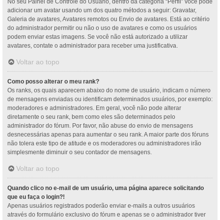
No seu Painel de Controle do Usuário, dentro da categoria “Perfil” você pode
adicionar um avatar usando um dos quatro métodos a seguir: Gravatar,
Galeria de avatares, Avatares remotos ou Envio de avatares. Está ao critério
do administrador permitir ou não o uso de avatares e como os usuários
podem enviar estas imagens. Se você não está autorizado a utilizar
avatares, contate o administrador para receber uma justificativa.
Voltar ao topo
Como posso alterar o meu rank?
Os ranks, os quais aparecem abaixo do nome de usuário, indicam o número
de mensagens enviadas ou identificam determinados usuários, por exemplo:
moderadores e administradores. Em geral, você não pode alterar
diretamente o seu rank, bem como eles são determinados pelo
administrador do fórum. Por favor, não abuse do envio de mensagens
desnecessárias apenas para aumentar o seu rank. A maior parte dos fóruns
não tolera este tipo de atitude e os moderadores ou administradores irão
simplesmente diminuir o seu contador de mensagens.
Voltar ao topo
Quando clico no e-mail de um usuário, uma página aparece solicitando
que eu faça o login?!
Apenas usuários registrados poderão enviar e-mails a outros usuários
através do formulário exclusivo do fórum e apenas se o administrador tiver