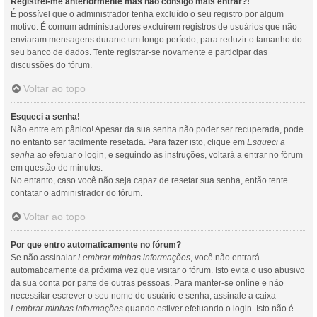
Registrei-me anteriormente mas não consigo mais entrar?!
É possível que o administrador tenha excluído o seu registro por algum
motivo. É comum administradores excluírem registros de usuários que não
enviaram mensagens durante um longo período, para reduzir o tamanho do
seu banco de dados. Tente registrar-se novamente e participar das
discussões do fórum.
Voltar ao topo
Esqueci a senha!
Não entre em pânico! Apesar da sua senha não poder ser recuperada, pode
no entanto ser facilmente resetada. Para fazer isto, clique em
Esqueci a
senha
ao efetuar o login, e seguindo às instruções, voltará a entrar no fórum
em questão de minutos.
No entanto, caso você não seja capaz de resetar sua senha, então tente
contatar o administrador do fórum.
Voltar ao topo
Por que entro automaticamente no fórum?
Se não assinalar
Lembrar minhas informações
, você não entrará
automaticamente da próxima vez que visitar o fórum. Isto evita o uso abusivo
da sua conta por parte de outras pessoas. Para manter-se online e não
necessitar escrever o seu nome de usuário e senha, assinale a caixa
Lembrar minhas informações
quando estiver efetuando o login. Isto não é