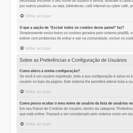
necessitar escrever o seu nome de usuário e senha, assinale a caixa
por outros usuários, ou seja, bibliotecas, café internet ou cyber café,
Voltar ao topo
O que a opção de “Excluir todos os cookies deste painel” faz?
Simplesmente exclui todos os cookies gerados pelo sistema phpBB, o
estiver com problemas de entrar e sair na comunidade, excluir os cook
Voltar ao topo
Sobre as Preferências e Configuração de Usuários
Como altero a minha configuração?
Se você é um usuário registrado, toda a sua configuração é salva no 
usuário no topo da página. Este sistema lhe permitirá alterar toda a s
Voltar ao topo
Como posso ocultar o meu nome de usuário da lista de usuários on
Em seu Painel de Controle do Usuário, dentro da categoria “Preferê
que está online. Passará a ser considerado pelo sistema como um usuá
Voltar ao topo