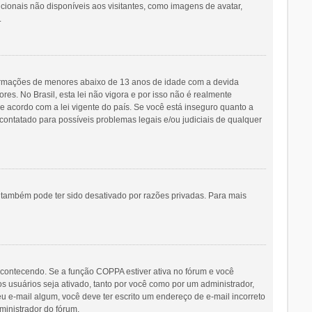
icionais não disponíveis aos visitantes, como imagens de avatar,
.
ormações de menores abaixo de 13 anos de idade com a devida
s. No Brasil, esta lei não vigora e por isso não é realmente
acordo com a lei vigente do país. Se você está inseguro quanto a
contatado para possíveis problemas legais e/ou judiciais de qualquer
o também pode ter sido desativado por razões privadas. Para mais
acontecendo. Se a função COPPA estiver ativa no fórum e você
s usuários seja ativado, tanto por você como por um administrador,
eu e-mail algum, você deve ter escrito um endereço de e-mail incorreto
ministrador do fórum.