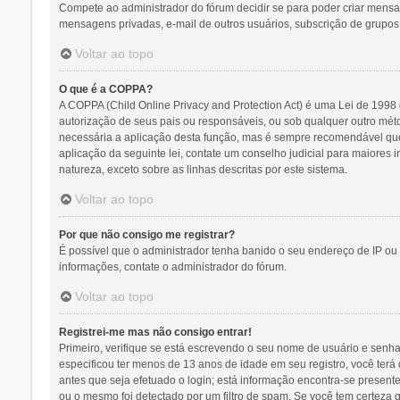
Compete ao administrador do fórum decidir se para poder criar mensage
mensagens privadas, e-mail de outros usuários, subscrição de grupos,
Voltar ao topo
O que é a COPPA?
A COPPA (Child Online Privacy and Protection Act) é uma Lei de 19
autorização de seus pais ou responsáveis, ou sob qualquer outro méto
necessária a aplicação desta função, mas é sempre recomendável que
aplicação da seguinte lei, contate um conselho judicial para maiores
natureza, exceto sobre as linhas descritas por este sistema.
Voltar ao topo
Por que não consigo me registrar?
É possível que o administrador tenha banido o seu endereço de IP ou 
informações, contate o administrador do fórum.
Voltar ao topo
Registrei-me mas não consigo entrar!
Primeiro, verifique se está escrevendo o seu nome de usuário e senh
especificou ter menos de 13 anos de idade em seu registro, você terá 
antes que seja efetuado o login; está informação encontra-se presente
ou o mesmo foi detectado por um filtro de spam. Se você tem certeza q