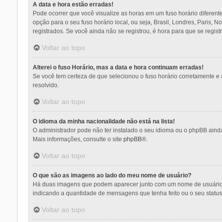
A data e hora estão erradas!
Pode ocorrer que você visualize as horas em um fuso horário diferent
opção para o seu fuso horário local, ou seja, Brasil, Londres, Paris,
registrados. Se você ainda não se registrou, é hora para que se regist
Voltar ao topo
Alterei o fuso Horário, mas a data e hora continuam erradas!
Se você tem certeza de que selecionou o fuso horário corretamente e a
resolvido.
Voltar ao topo
O idioma da minha nacionalidade não está na lista!
O administrador pode não ter instalado o seu idioma ou o phpBB ainda
Mais informações, consulte o site
phpBB
®.
Voltar ao topo
O que são as imagens ao lado do meu nome de usuário?
Há duas imagens que podem aparecer junto com um nome de usuário q
indicando a quantidade de mensagens que tenha feito ou o seu statu
Voltar ao topo