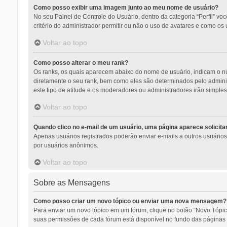
Como posso exibir uma imagem junto ao meu nome de usuário?
No seu Painel de Controle do Usuário, dentro da categoria “Perfil” v
critério do administrador permitir ou não o uso de avatares e como os 
Voltar ao topo
Como posso alterar o meu rank?
Os ranks, os quais aparecem abaixo do nome de usuário, indicam o n
diretamente o seu rank, bem como eles são determinados pelo adminis
este tipo de atitude e os moderadores ou administradores irão simpl
Voltar ao topo
Quando clico no e-mail de um usuário, uma página aparece solicitan
Apenas usuários registrados poderão enviar e-mails a outros usuários a
por usuários anônimos.
Voltar ao topo
Sobre as Mensagens
Como posso criar um novo tópico ou enviar uma nova mensagem?
Para enviar um novo tópico em um fórum, clique no botão “Novo Tópic
suas permissões de cada fórum está disponível no fundo das páginas d