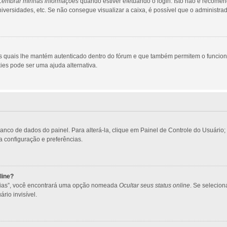
Lembrar minhas informações
quando estiver efetuando o login. Isto não é recome
 universidades, etc. Se não consegue visualizar a caixa, é possível que o administra
s quais lhe mantém autenticado dentro do fórum e que também permitem o funcio
ies pode ser uma ajuda alternativa.
banco de dados do painel. Para alterá-la, clique em Painel de Controle do Usuári
ua configuração e preferências.
line?
ncias”, você encontrará uma opção nomeada
Ocultar seus status online
. Se selecio
rio invisível.