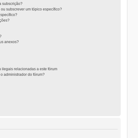
 a subscrição?
 ou subscrever um tópico específico?
specífico?
ições?
?
eus anexos?
 ilegais relacionadas a este fórum
 o administrador do fórum?