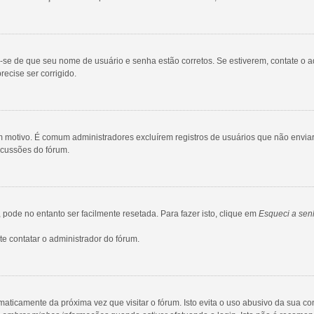
ue-se de que seu nome de usuário e senha estão corretos. Se estiverem, contate o a
ecise ser corrigido.
gum motivo. É comum administradores excluírem registros de usuários que não env
scussões do fórum.
ode no entanto ser facilmente resetada. Para fazer isto, clique em
Esqueci a sen
e contatar o administrador do fórum.
maticamente da próxima vez que visitar o fórum. Isto evita o uso abusivo da sua c