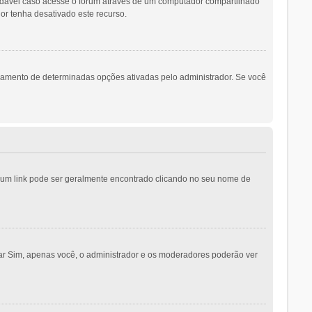
ndável caso acesse o fórum através de um computador compartilhado
dor tenha desativado este recurso.
namento de determinadas opções ativadas pelo administrador. Se você
o; um link pode ser geralmente encontrado clicando no seu nome de
nar Sim, apenas você, o administrador e os moderadores poderão ver