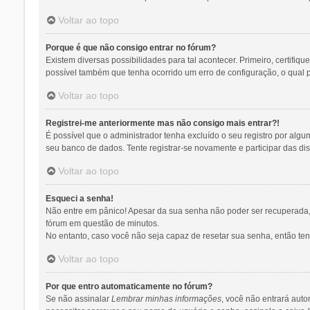
Voltar ao topo
Porque é que não consigo entrar no fórum?
Existem diversas possibilidades para tal acontecer. Primeiro, certifiq
possível também que tenha ocorrido um erro de configuração, o qual pr
Voltar ao topo
Registrei-me anteriormente mas não consigo mais entrar?!
É possível que o administrador tenha excluído o seu registro por al
seu banco de dados. Tente registrar-se novamente e participar das di
Voltar ao topo
Esqueci a senha!
Não entre em pânico! Apesar da sua senha não poder ser recuperada, p
fórum em questão de minutos.
No entanto, caso você não seja capaz de resetar sua senha, então tent
Voltar ao topo
Por que entro automaticamente no fórum?
Se não assinalar
Lembrar minhas informações
, você não entrará auto