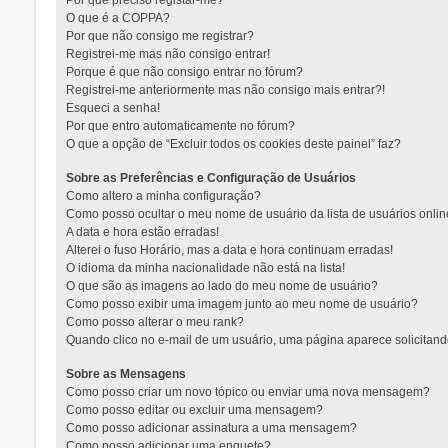
Por que preciso registar-me?
O que é a COPPA?
Por que não consigo me registrar?
Registrei-me mas não consigo entrar!
Porque é que não consigo entrar no fórum?
Registrei-me anteriormente mas não consigo mais entrar?!
Esqueci a senha!
Por que entro automaticamente no fórum?
O que a opção de “Excluir todos os cookies deste painel” faz?
Sobre as Preferências e Configuração de Usuários
Como altero a minha configuração?
Como posso ocultar o meu nome de usuário da lista de usuários onli
A data e hora estão erradas!
Alterei o fuso Horário, mas a data e hora continuam erradas!
O idioma da minha nacionalidade não está na lista!
O que são as imagens ao lado do meu nome de usuário?
Como posso exibir uma imagem junto ao meu nome de usuário?
Como posso alterar o meu rank?
Quando clico no e-mail de um usuário, uma página aparece solicitando
Sobre as Mensagens
Como posso criar um novo tópico ou enviar uma nova mensagem?
Como posso editar ou excluir uma mensagem?
Como posso adicionar assinatura a uma mensagem?
Como posso adicionar uma enquete?