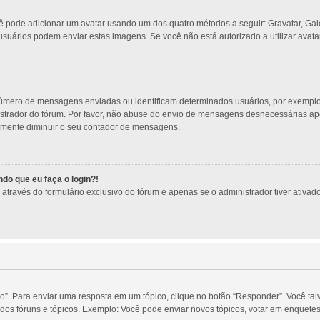
ocê pode adicionar um avatar usando um dos quatro métodos a seguir: Gravatar, Gal
usuários podem enviar estas imagens. Se você não está autorizado a utilizar avatar
úmero de mensagens enviadas ou identificam determinados usuários, por exemplo:
trador do fórum. Por favor, não abuse do envio de mensagens desnecessárias apen
esmente diminuir o seu contador de mensagens.
do que eu faça o login?!
través do formulário exclusivo do fórum e apenas se o administrador tiver ativado 
o”. Para enviar uma resposta em um tópico, clique no botão “Responder”. Você tal
os fóruns e tópicos. Exemplo: Você pode enviar novos tópicos, votar em enquetes,