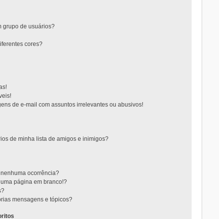
 grupo de usuários?
ferentes cores?
as!
eis!
ns de e-mail com assuntos irrelevantes ou abusivos!
ios de minha lista de amigos e inimigos?
m nenhuma ocorrência?
m uma página em branco!?
s?
rias mensagens e tópicos?
ritos