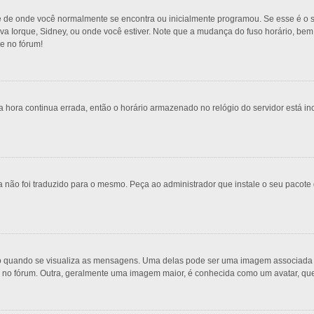
e de onde você normalmente se encontra ou inicialmente programou. Se esse é o s
 Nova Iorque, Sidney, ou onde você estiver. Note que a mudança do fuso horário, be
re no fórum!
 hora continua errada, então o horário armazenado no relógio do servidor está inc
 não foi traduzido para o mesmo. Peça ao administrador que instale o seu pacote 
uando se visualiza as mensagens. Uma delas pode ser uma imagem associada ao 
s no fórum. Outra, geralmente uma imagem maior, é conhecida como um avatar, qu