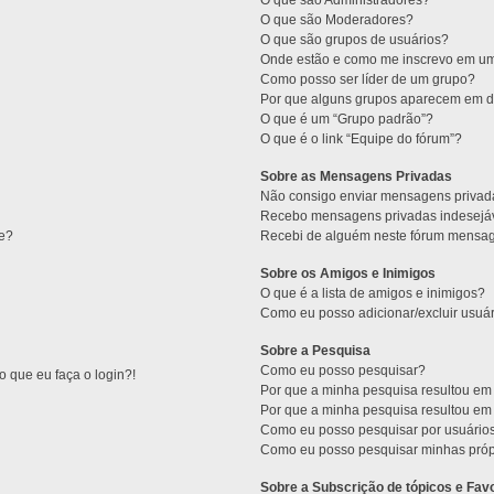
O que são Administradores?
O que são Moderadores?
O que são grupos de usuários?
Onde estão e como me inscrevo em um
Como posso ser líder de um grupo?
Por que alguns grupos aparecem em di
O que é um “Grupo padrão”?
O que é o link “Equipe do fórum”?
Sobre as Mensagens Privadas
Não consigo enviar mensagens privad
Recebo mensagens privadas indesejáv
ne?
Recebi de alguém neste fórum mensage
Sobre os Amigos e Inimigos
O que é a lista de amigos e inimigos?
Como eu posso adicionar/excluir usuár
Sobre a Pesquisa
Como eu posso pesquisar?
 que eu faça o login?!
Por que a minha pesquisa resultou e
Por que a minha pesquisa resultou e
Como eu posso pesquisar por usuário
Como eu posso pesquisar minhas próp
Sobre a Subscrição de tópicos e Favo