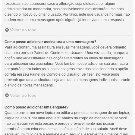
respostas; não aparecerá caso a alteração seja efetuada por algum
administrador ou moderador, mas possivelmente eles deixarão uma nota
dizendo o motivo ou critério usado. Por favor, note que usuários normais não
podem excluir uma mensagem após alguém já ter enviado uma resposta.
Voltar ao topo
Como posso adicionar assinatura a uma mensagem?
Para adicionar uma assinatura em suas mensagens, você deverá primeiro
criar uma em seu Painel de Controle do Usuário. Uma vez criada, marque a
opção
Anexar assinatura
nas opções referentes ao envio de mensagens
para adicionar sua assinatura. Você também pode adicionar sua assinatura
por padrão para todas as suas mensagens enviadas selecionando a opção
correta em seu Painel de Controle do Usuário. Se fizer isto, você pode
prevenir que uma assinatura seja anexada a mensagens individuais durante
o envio de novas mensagens.
Voltar ao topo
Como posso adicionar uma enquete?
Quando enviar um novo tópico ou editar a primeira mensagem de um tópico,
clique na aba “Criar uma enquete” abaixo do corpo da mensagem; se você
não conseguir ver esta opção, é porque provavelmente não possui
permissão para criar enquetes ou o tópico não é de sua autoria. Você deve
escrever um título para a enquete e em seguida, escrever pelo menos duas