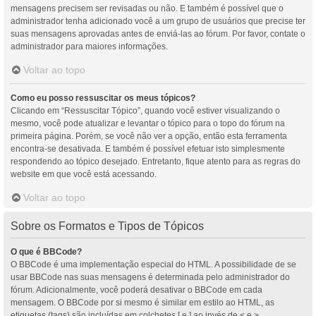
mensagens precisem ser revisadas ou não. E também é possível que o
administrador tenha adicionado você a um grupo de usuários que precise ter
suas mensagens aprovadas antes de enviá-las ao fórum. Por favor, contate o
administrador para maiores informações.
Voltar ao topo
Como eu posso ressuscitar os meus tópicos?
Clicando em “Ressuscitar Tópico”, quando você estiver visualizando o
mesmo, você pode atualizar e levantar o tópico para o topo do fórum na
primeira página. Porém, se você não ver a opção, então esta ferramenta
encontra-se desativada. E também é possível efetuar isto simplesmente
respondendo ao tópico desejado. Entretanto, fique atento para as regras do
website em que você está acessando.
Voltar ao topo
Sobre os Formatos e Tipos de Tópicos
O que é BBCode?
O BBCode é uma implementação especial do HTML. A possibilidade de se
usar BBCode nas suas mensagens é determinada pelo administrador do
fórum. Adicionalmente, você poderá desativar o BBCode em cada
mensagem. O BBCode por si mesmo é similar em estilo ao HTML, as
etiquetas (tags) são incluídas em colchetes [ e ] ao invés de < e >,