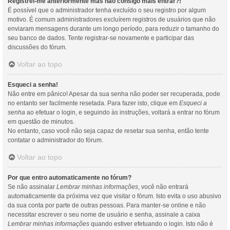
Registrei-me anteriormente mas não consigo mais entrar?!
É possível que o administrador tenha excluído o seu registro por algum
motivo. É comum administradores excluírem registros de usuários que não
enviaram mensagens durante um longo período, para reduzir o tamanho do
seu banco de dados. Tente registrar-se novamente e participar das
discussões do fórum.
Voltar ao topo
Esqueci a senha!
Não entre em pânico! Apesar da sua senha não poder ser recuperada, pode
no entanto ser facilmente resetada. Para fazer isto, clique em
Esqueci a
senha
ao efetuar o login, e seguindo às instruções, voltará a entrar no fórum
em questão de minutos.
No entanto, caso você não seja capaz de resetar sua senha, então tente
contatar o administrador do fórum.
Voltar ao topo
Por que entro automaticamente no fórum?
Se não assinalar
Lembrar minhas informações
, você não entrará
automaticamente da próxima vez que visitar o fórum. Isto evita o uso abusivo
da sua conta por parte de outras pessoas. Para manter-se online e não
necessitar escrever o seu nome de usuário e senha, assinale a caixa
Lembrar minhas informações
quando estiver efetuando o login. Isto não é