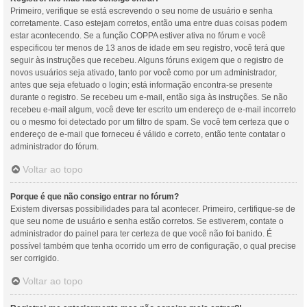
Primeiro, verifique se está escrevendo o seu nome de usuário e senha
corretamente. Caso estejam corretos, então uma entre duas coisas podem
estar acontecendo. Se a função COPPA estiver ativa no fórum e você
especificou ter menos de 13 anos de idade em seu registro, você terá que
seguir às instruções que recebeu. Alguns fóruns exigem que o registro de
novos usuários seja ativado, tanto por você como por um administrador,
antes que seja efetuado o login; está informação encontra-se presente
durante o registro. Se recebeu um e-mail, então siga às instruções. Se não
recebeu e-mail algum, você deve ter escrito um endereço de e-mail incorreto
ou o mesmo foi detectado por um filtro de spam. Se você tem certeza que o
endereço de e-mail que forneceu é válido e correto, então tente contatar o
administrador do fórum.
Voltar ao topo
Porque é que não consigo entrar no fórum?
Existem diversas possibilidades para tal acontecer. Primeiro, certifique-se de
que seu nome de usuário e senha estão corretos. Se estiverem, contate o
administrador do painel para ter certeza de que você não foi banido. É
possível também que tenha ocorrido um erro de configuração, o qual precise
ser corrigido.
Voltar ao topo