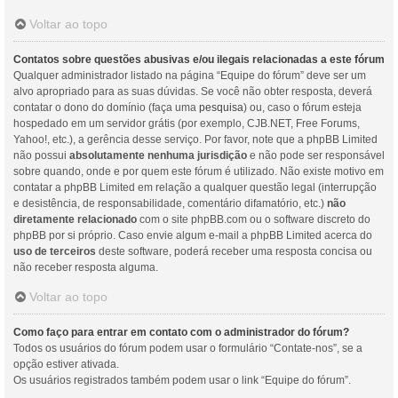
Voltar ao topo
Contatos sobre questões abusivas e/ou ilegais relacionadas a este fórum
Qualquer administrador listado na página “Equipe do fórum” deve ser um
alvo apropriado para as suas dúvidas. Se você não obter resposta, deverá
contatar o dono do domínio (faça uma
pesquisa
) ou, caso o fórum esteja
hospedado em um servidor grátis (por exemplo, CJB.NET, Free Forums,
Yahoo!, etc.), a gerência desse serviço. Por favor, note que a phpBB Limited
não possui
absolutamente nenhuma jurisdição
e não pode ser responsável
sobre quando, onde e por quem este fórum é utilizado. Não existe motivo em
contatar a phpBB Limited em relação a qualquer questão legal (interrupção
e desistência, de responsabilidade, comentário difamatório, etc.)
não
diretamente relacionado
com o site phpBB.com ou o software discreto do
phpBB por si próprio. Caso envie algum e-mail a phpBB Limited acerca do
uso de terceiros
deste software, poderá receber uma resposta concisa ou
não receber resposta alguma.
Voltar ao topo
Como faço para entrar em contato com o administrador do fórum?
Todos os usuários do fórum podem usar o formulário “Contate-nos”, se a
opção estiver ativada.
Os usuários registrados também podem usar o link “Equipe do fórum”.