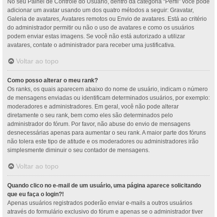
No seu Painel de Controle do Usuário, dentro da categoria “Perfil” você pode
adicionar um avatar usando um dos quatro métodos a seguir: Gravatar,
Galeria de avatares, Avatares remotos ou Envio de avatares. Está ao critério
do administrador permitir ou não o uso de avatares e como os usuários
podem enviar estas imagens. Se você não está autorizado a utilizar
avatares, contate o administrador para receber uma justificativa.
Voltar ao topo
Como posso alterar o meu rank?
Os ranks, os quais aparecem abaixo do nome de usuário, indicam o número
de mensagens enviadas ou identificam determinados usuários, por exemplo:
moderadores e administradores. Em geral, você não pode alterar
diretamente o seu rank, bem como eles são determinados pelo
administrador do fórum. Por favor, não abuse do envio de mensagens
desnecessárias apenas para aumentar o seu rank. A maior parte dos fóruns
não tolera este tipo de atitude e os moderadores ou administradores irão
simplesmente diminuir o seu contador de mensagens.
Voltar ao topo
Quando clico no e-mail de um usuário, uma página aparece solicitando
que eu faça o login?!
Apenas usuários registrados poderão enviar e-mails a outros usuários
através do formulário exclusivo do fórum e apenas se o administrador tiver