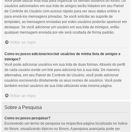
Você pode utilizar esta lista para organizar os demais usuários do fórum. Os
usuários adicionados em sua lista de amigos serão listados em seu Painel
de Controle do Usuário com acesso rápido para ver seus status online e
para enviá-los mensagens privadas. Se você solicitar ao suporte de
templates, as mensagens enviadas por estes usuários poderão aparecer em
destaque. Se você adicionar um usuário em sua lista de inimigos, então
qualquer mensagem enviada por ele será ocultada de forma padrão.
Voltar ao topo
Como eu posso adicionar/excluir usuários de minha lista de amigos e
inimigos?
Você pode adicionar usuários em sua lista de duas formas. Através do perfil
de cada usuário existe um link para adicioná-los à sua lista. De maneira
alternativa, em seu Painel de Controle do Usuário, você pode adicionar
usuários escrevendo diretamente os seus nomes de usuários. Você pode
também excluir usuários de sua lista utilizando esta mesma página.
Voltar ao topo
Sobre a Pesquisa
Como eu posso pesquisar?
Escrevendo um termo de pesquisa na respectiva página localizada no índice
do fórum, visualizando tópicos ou fóruns. A pesquisa avançada pode ser