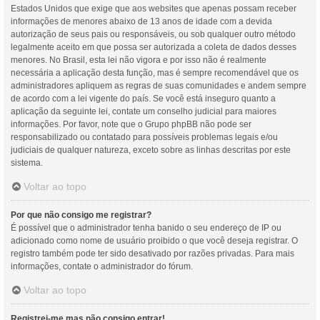
Estados Unidos que exige que aos websites que apenas possam receber
informações de menores abaixo de 13 anos de idade com a devida
autorização de seus pais ou responsáveis, ou sob qualquer outro método
legalmente aceito em que possa ser autorizada a coleta de dados desses
menores. No Brasil, esta lei não vigora e por isso não é realmente
necessária a aplicação desta função, mas é sempre recomendável que os
administradores apliquem as regras de suas comunidades e andem sempre
de acordo com a lei vigente do país. Se você está inseguro quanto a
aplicação da seguinte lei, contate um conselho judicial para maiores
informações. Por favor, note que o Grupo phpBB não pode ser
responsabilizado ou contatado para possíveis problemas legais e/ou
judiciais de qualquer natureza, exceto sobre as linhas descritas por este
sistema.
Voltar ao topo
Por que não consigo me registrar?
É possível que o administrador tenha banido o seu endereço de IP ou
adicionado como nome de usuário proibido o que você deseja registrar. O
registro também pode ter sido desativado por razões privadas. Para mais
informações, contate o administrador do fórum.
Voltar ao topo
Registrei-me mas não consigo entrar!