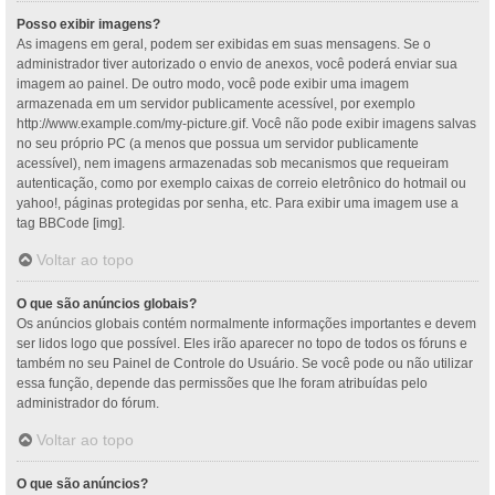
Posso exibir imagens?
As imagens em geral, podem ser exibidas em suas mensagens. Se o
administrador tiver autorizado o envio de anexos, você poderá enviar sua
imagem ao painel. De outro modo, você pode exibir uma imagem
armazenada em um servidor publicamente acessível, por exemplo
http://www.example.com/my-picture.gif. Você não pode exibir imagens salvas
no seu próprio PC (a menos que possua um servidor publicamente
acessível), nem imagens armazenadas sob mecanismos que requeiram
autenticação, como por exemplo caixas de correio eletrônico do hotmail ou
yahoo!, páginas protegidas por senha, etc. Para exibir uma imagem use a
tag BBCode [img].
Voltar ao topo
O que são anúncios globais?
Os anúncios globais contém normalmente informações importantes e devem
ser lidos logo que possível. Eles irão aparecer no topo de todos os fóruns e
também no seu Painel de Controle do Usuário. Se você pode ou não utilizar
essa função, depende das permissões que lhe foram atribuídas pelo
administrador do fórum.
Voltar ao topo
O que são anúncios?