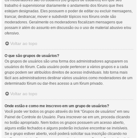
Os moderadores são os usuários (ou grupos de usuários) em que seu
trabalho é supervisionar diariamente o andamento dos fóruns que lhes
estejam designadas. Eles possuem o poder de editar ou excluir mensagens,
trancar, destrancar, mover e subdividir tópicos nos fóruns onde são
moderadores. Geralmente os moderadores fiscalizam mensagens que
possam ir além do assunto em discussão ou o uso de material abusivo e/ou
ofensivo.
Voltar ao topo
O que são grupos de usuários?
Os grupos de usuários são uma forma dos administradores agruparem os
usuários do fórum. Cada usuário pode pertencer a vários grupos e a cada
grupo podem ser atribuídos direitos de acesso individuais. Isto torna mais
fácil aos administradores destinar vários usuários como moderadores de um
determinado fórum ou dar-lhes acesso a um fórum privado.
Voltar ao topo
Onde estão e como me inscrevo em um grupo de usuários?
Você pode ver todos os grupo através do link “Grupos de usuários” em seu
Painel de Controle do Usuário. Para inscrever-se em um, proceda clicando
no botão apropriado. Nem todos os grupos possuem um acesso aberto,
alguns estão fechados e alguns poderão inclusive encontrar-se invisíveis.
Se o grupo estiver aberto, você poderá solicitar sua inscrição clicando no