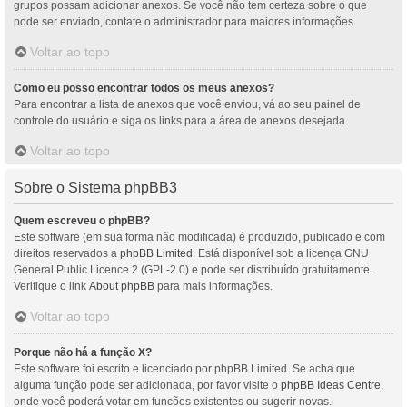
grupos possam adicionar anexos. Se você não tem certeza sobre o que
pode ser enviado, contate o administrador para maiores informações.
Voltar ao topo
Como eu posso encontrar todos os meus anexos?
Para encontrar a lista de anexos que você enviou, vá ao seu painel de
controle do usuário e siga os links para a área de anexos desejada.
Voltar ao topo
Sobre o Sistema phpBB3
Quem escreveu o phpBB?
Este software (em sua forma não modificada) é produzido, publicado e com
direitos reservados a
phpBB Limited
. Está disponível sob a licença GNU
General Public Licence 2 (GPL-2.0) e pode ser distribuído gratuitamente.
Verifique o link
About phpBB
para mais informações.
Voltar ao topo
Porque não há a função X?
Este software foi escrito e licenciado por phpBB Limited. Se acha que
alguma função pode ser adicionada, por favor visite o
phpBB Ideas Centre
,
onde você poderá votar em funcões existentes ou sugerir novas.