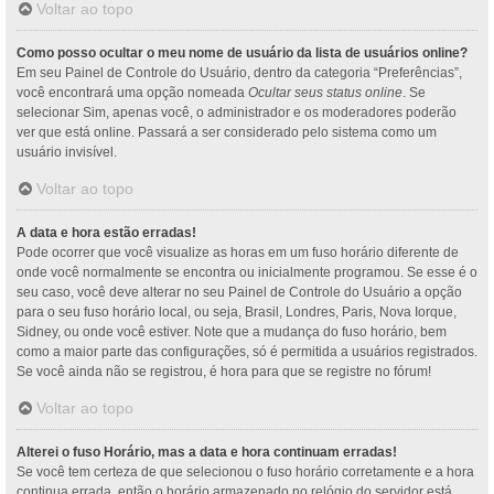
Voltar ao topo
Como posso ocultar o meu nome de usuário da lista de usuários online?
Em seu Painel de Controle do Usuário, dentro da categoria “Preferências”,
você encontrará uma opção nomeada
Ocultar seus status online
. Se
selecionar Sim, apenas você, o administrador e os moderadores poderão
ver que está online. Passará a ser considerado pelo sistema como um
usuário invisível.
Voltar ao topo
A data e hora estão erradas!
Pode ocorrer que você visualize as horas em um fuso horário diferente de
onde você normalmente se encontra ou inicialmente programou. Se esse é o
seu caso, você deve alterar no seu Painel de Controle do Usuário a opção
para o seu fuso horário local, ou seja, Brasil, Londres, Paris, Nova Iorque,
Sidney, ou onde você estiver. Note que a mudança do fuso horário, bem
como a maior parte das configurações, só é permitida a usuários registrados.
Se você ainda não se registrou, é hora para que se registre no fórum!
Voltar ao topo
Alterei o fuso Horário, mas a data e hora continuam erradas!
Se você tem certeza de que selecionou o fuso horário corretamente e a hora
continua errada, então o horário armazenado no relógio do servidor está