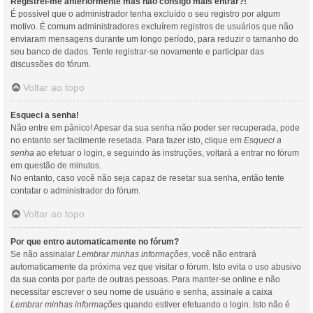
Registrei-me anteriormente mas não consigo mais entrar?!
É possível que o administrador tenha excluído o seu registro por algum
motivo. É comum administradores excluírem registros de usuários que não
enviaram mensagens durante um longo período, para reduzir o tamanho do
seu banco de dados. Tente registrar-se novamente e participar das
discussões do fórum.
Voltar ao topo
Esqueci a senha!
Não entre em pânico! Apesar da sua senha não poder ser recuperada, pode
no entanto ser facilmente resetada. Para fazer isto, clique em
Esqueci a
senha
ao efetuar o login, e seguindo às instruções, voltará a entrar no fórum
em questão de minutos.
No entanto, caso você não seja capaz de resetar sua senha, então tente
contatar o administrador do fórum.
Voltar ao topo
Por que entro automaticamente no fórum?
Se não assinalar
Lembrar minhas informações
, você não entrará
automaticamente da próxima vez que visitar o fórum. Isto evita o uso abusivo
da sua conta por parte de outras pessoas. Para manter-se online e não
necessitar escrever o seu nome de usuário e senha, assinale a caixa
Lembrar minhas informações
quando estiver efetuando o login. Isto não é