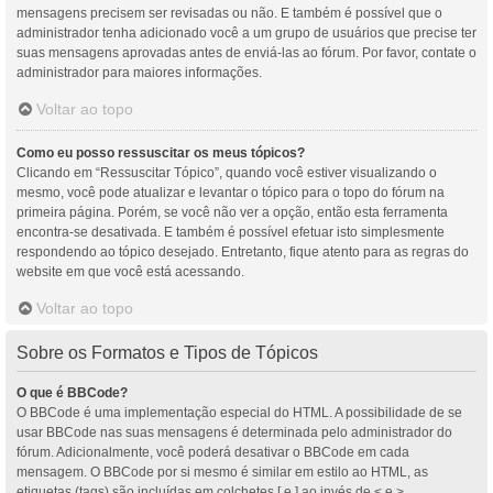
mensagens precisem ser revisadas ou não. E também é possível que o
administrador tenha adicionado você a um grupo de usuários que precise ter
suas mensagens aprovadas antes de enviá-las ao fórum. Por favor, contate o
administrador para maiores informações.
Voltar ao topo
Como eu posso ressuscitar os meus tópicos?
Clicando em “Ressuscitar Tópico”, quando você estiver visualizando o
mesmo, você pode atualizar e levantar o tópico para o topo do fórum na
primeira página. Porém, se você não ver a opção, então esta ferramenta
encontra-se desativada. E também é possível efetuar isto simplesmente
respondendo ao tópico desejado. Entretanto, fique atento para as regras do
website em que você está acessando.
Voltar ao topo
Sobre os Formatos e Tipos de Tópicos
O que é BBCode?
O BBCode é uma implementação especial do HTML. A possibilidade de se
usar BBCode nas suas mensagens é determinada pelo administrador do
fórum. Adicionalmente, você poderá desativar o BBCode em cada
mensagem. O BBCode por si mesmo é similar em estilo ao HTML, as
etiquetas (tags) são incluídas em colchetes [ e ] ao invés de < e >,