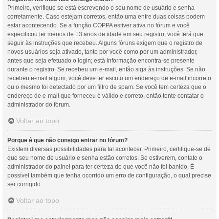
Primeiro, verifique se está escrevendo o seu nome de usuário e senha
corretamente. Caso estejam corretos, então uma entre duas coisas podem
estar acontecendo. Se a função COPPA estiver ativa no fórum e você
especificou ter menos de 13 anos de idade em seu registro, você terá que
seguir às instruções que recebeu. Alguns fóruns exigem que o registro de
novos usuários seja ativado, tanto por você como por um administrador,
antes que seja efetuado o login; está informação encontra-se presente
durante o registro. Se recebeu um e-mail, então siga às instruções. Se não
recebeu e-mail algum, você deve ter escrito um endereço de e-mail incorreto
ou o mesmo foi detectado por um filtro de spam. Se você tem certeza que o
endereço de e-mail que forneceu é válido e correto, então tente contatar o
administrador do fórum.
Voltar ao topo
Porque é que não consigo entrar no fórum?
Existem diversas possibilidades para tal acontecer. Primeiro, certifique-se de
que seu nome de usuário e senha estão corretos. Se estiverem, contate o
administrador do painel para ter certeza de que você não foi banido. É
possível também que tenha ocorrido um erro de configuração, o qual precise
ser corrigido.
Voltar ao topo