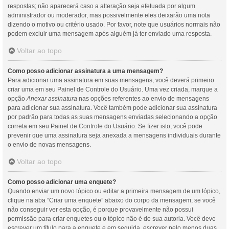
respostas; não aparecerá caso a alteração seja efetuada por algum
administrador ou moderador, mas possivelmente eles deixarão uma nota
dizendo o motivo ou critério usado. Por favor, note que usuários normais não
podem excluir uma mensagem após alguém já ter enviado uma resposta.
Voltar ao topo
Como posso adicionar assinatura a uma mensagem?
Para adicionar uma assinatura em suas mensagens, você deverá primeiro
criar uma em seu Painel de Controle do Usuário. Uma vez criada, marque a
opção
Anexar assinatura
nas opções referentes ao envio de mensagens
para adicionar sua assinatura. Você também pode adicionar sua assinatura
por padrão para todas as suas mensagens enviadas selecionando a opção
correta em seu Painel de Controle do Usuário. Se fizer isto, você pode
prevenir que uma assinatura seja anexada a mensagens individuais durante
o envio de novas mensagens.
Voltar ao topo
Como posso adicionar uma enquete?
Quando enviar um novo tópico ou editar a primeira mensagem de um tópico,
clique na aba “Criar uma enquete” abaixo do corpo da mensagem; se você
não conseguir ver esta opção, é porque provavelmente não possui
permissão para criar enquetes ou o tópico não é de sua autoria. Você deve
escrever um título para a enquete e em seguida, escrever pelo menos duas