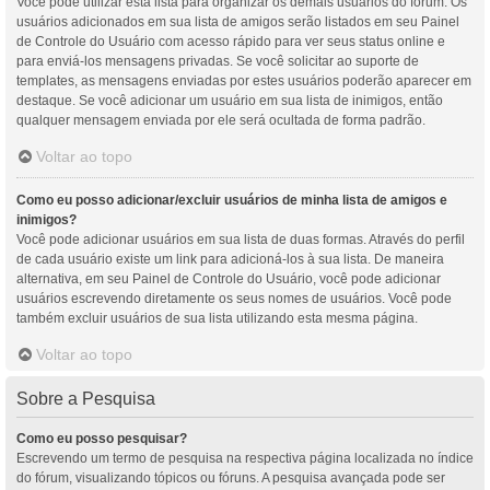
Você pode utilizar esta lista para organizar os demais usuários do fórum. Os
usuários adicionados em sua lista de amigos serão listados em seu Painel
de Controle do Usuário com acesso rápido para ver seus status online e
para enviá-los mensagens privadas. Se você solicitar ao suporte de
templates, as mensagens enviadas por estes usuários poderão aparecer em
destaque. Se você adicionar um usuário em sua lista de inimigos, então
qualquer mensagem enviada por ele será ocultada de forma padrão.
Voltar ao topo
Como eu posso adicionar/excluir usuários de minha lista de amigos e
inimigos?
Você pode adicionar usuários em sua lista de duas formas. Através do perfil
de cada usuário existe um link para adicioná-los à sua lista. De maneira
alternativa, em seu Painel de Controle do Usuário, você pode adicionar
usuários escrevendo diretamente os seus nomes de usuários. Você pode
também excluir usuários de sua lista utilizando esta mesma página.
Voltar ao topo
Sobre a Pesquisa
Como eu posso pesquisar?
Escrevendo um termo de pesquisa na respectiva página localizada no índice
do fórum, visualizando tópicos ou fóruns. A pesquisa avançada pode ser