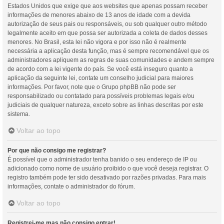
Estados Unidos que exige que aos websites que apenas possam receber
informações de menores abaixo de 13 anos de idade com a devida
autorização de seus pais ou responsáveis, ou sob qualquer outro método
legalmente aceito em que possa ser autorizada a coleta de dados desses
menores. No Brasil, esta lei não vigora e por isso não é realmente
necessária a aplicação desta função, mas é sempre recomendável que os
administradores apliquem as regras de suas comunidades e andem sempre
de acordo com a lei vigente do país. Se você está inseguro quanto a
aplicação da seguinte lei, contate um conselho judicial para maiores
informações. Por favor, note que o Grupo phpBB não pode ser
responsabilizado ou contatado para possíveis problemas legais e/ou
judiciais de qualquer natureza, exceto sobre as linhas descritas por este
sistema.
Voltar ao topo
Por que não consigo me registrar?
É possível que o administrador tenha banido o seu endereço de IP ou
adicionado como nome de usuário proibido o que você deseja registrar. O
registro também pode ter sido desativado por razões privadas. Para mais
informações, contate o administrador do fórum.
Voltar ao topo
Registrei-me mas não consigo entrar!