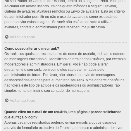
No seu Painel de Controle do Usuário, dentro da categoria “Perfil” você pode
adicionar um avatar usando um dos quatro métodos a seguir: Gravatar,
Galeria de avatares, Avatares remotos ou Envio de avatares. Está ao critério
do administrador permitir ou não o uso de avatares e como os usuários
podem enviar estas imagens. Se você não está autorizado a utilizar
avatares, contate o administrador para receber uma justificativa.
Voltar ao topo
Como posso alterar o meu rank?
Os ranks, os quais aparecem abaixo do nome de usuário, indicam o número
de mensagens enviadas ou identificam determinados usuários, por exemplo:
moderadores e administradores. Em geral, você não pode alterar
diretamente o seu rank, bem como eles são determinados pelo
administrador do fórum. Por favor, não abuse do envio de mensagens
desnecessárias apenas para aumentar o seu rank. A maior parte dos fóruns
não tolera este tipo de atitude e os moderadores ou administradores irão
simplesmente diminuir o seu contador de mensagens.
Voltar ao topo
Quando clico no e-mail de um usuário, uma página aparece solicitando
que eu faça o login?!
Apenas usuários registrados poderão enviar e-mails a outros usuários
através do formulário exclusivo do fórum e apenas se o administrador tiver