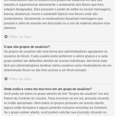
Os moderadores são os usuários (ou grupos de usuários) em que seu
trabalho é supervisionar diariamente o andamento dos fóruns que lhes
estejam designadas. Eles possuem o poder de editar ou excluir mensagens,
trancar, destrancar, mover e subdividir tópicos nos fóruns onde são
moderadores. Geralmente os moderadores fiscalizam mensagens que
possam ir além do assunto em discussão ou o uso de material abusivo e/ou
ofensivo.
Voltar ao topo
O que são grupos de usuários?
Os grupos de usuários são uma forma dos administradores agruparem os
usuários do fórum. Cada usuário pode pertencer a vários grupos e a cada
grupo podem ser atribuídos direitos de acesso individuais. Isto torna mais
fácil aos administradores destinar vários usuários como moderadores de um
determinado fórum ou dar-lhes acesso a um fórum privado.
Voltar ao topo
Onde estão e como me inscrevo em um grupo de usuários?
Você pode ver todos os grupo através do link “Grupos de usuários” em seu
Painel de Controle do Usuário. Para inscrever-se em um, proceda clicando
no botão apropriado. Nem todos os grupos possuem um acesso aberto,
alguns estão fechados e alguns poderão inclusive encontrar-se invisíveis.
Se o grupo estiver aberto, você poderá solicitar sua inscrição clicando no