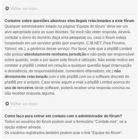
Voltar ao topo
Contatos sobre questões abusivas e/ou ilegais relacionadas a este fórum
Qualquer administrador listado na página “Equipe do fórum” deve ser um
alvo apropriado para as suas dúvidas. Se você não obter resposta, deverá
contatar o dono do domínio (faça uma
pesquisa
) ou, caso o fórum esteja
hospedado em um servidor grátis (por exemplo, CJB.NET, Free Forums,
Yahoo!, etc.), a gerência desse serviço. Por favor, note que a phpBB Limited
não possui
absolutamente nenhuma jurisdição
e não pode ser responsável
sobre quando, onde e por quem este fórum é utilizado. Não existe motivo em
contatar a phpBB Limited em relação a qualquer questão legal (interrupção
e desistência, de responsabilidade, comentário difamatório, etc.)
não
diretamente relacionado
com o site phpBB.com ou o software discreto do
phpBB por si próprio. Caso envie algum e-mail a phpBB Limited acerca do
uso de terceiros
deste software, poderá receber uma resposta concisa ou
não receber resposta alguma.
Voltar ao topo
Como faço para entrar em contato com o administrador do fórum?
Todos os usuários do fórum podem usar o formulário “Contate-nos”, se a
opção estiver ativada.
Os usuários registrados também podem usar o link “Equipe do fórum”.