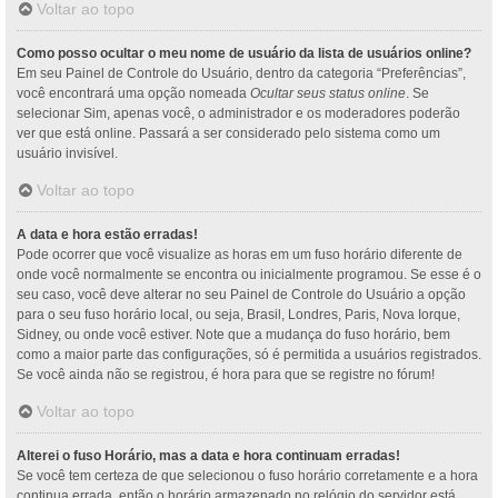
Voltar ao topo
Como posso ocultar o meu nome de usuário da lista de usuários online?
Em seu Painel de Controle do Usuário, dentro da categoria “Preferências”,
você encontrará uma opção nomeada
Ocultar seus status online
. Se
selecionar Sim, apenas você, o administrador e os moderadores poderão
ver que está online. Passará a ser considerado pelo sistema como um
usuário invisível.
Voltar ao topo
A data e hora estão erradas!
Pode ocorrer que você visualize as horas em um fuso horário diferente de
onde você normalmente se encontra ou inicialmente programou. Se esse é o
seu caso, você deve alterar no seu Painel de Controle do Usuário a opção
para o seu fuso horário local, ou seja, Brasil, Londres, Paris, Nova Iorque,
Sidney, ou onde você estiver. Note que a mudança do fuso horário, bem
como a maior parte das configurações, só é permitida a usuários registrados.
Se você ainda não se registrou, é hora para que se registre no fórum!
Voltar ao topo
Alterei o fuso Horário, mas a data e hora continuam erradas!
Se você tem certeza de que selecionou o fuso horário corretamente e a hora
continua errada, então o horário armazenado no relógio do servidor está