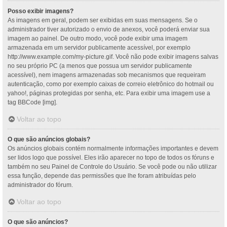
Posso exibir imagens?
As imagens em geral, podem ser exibidas em suas mensagens. Se o
administrador tiver autorizado o envio de anexos, você poderá enviar sua
imagem ao painel. De outro modo, você pode exibir uma imagem
armazenada em um servidor publicamente acessível, por exemplo
http://www.example.com/my-picture.gif. Você não pode exibir imagens salvas
no seu próprio PC (a menos que possua um servidor publicamente
acessível), nem imagens armazenadas sob mecanismos que requeiram
autenticação, como por exemplo caixas de correio eletrônico do hotmail ou
yahoo!, páginas protegidas por senha, etc. Para exibir uma imagem use a
tag BBCode [img].
Voltar ao topo
O que são anúncios globais?
Os anúncios globais contém normalmente informações importantes e devem
ser lidos logo que possível. Eles irão aparecer no topo de todos os fóruns e
também no seu Painel de Controle do Usuário. Se você pode ou não utilizar
essa função, depende das permissões que lhe foram atribuídas pelo
administrador do fórum.
Voltar ao topo
O que são anúncios?