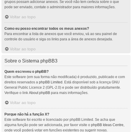
grupos possam adicionar anexos. Se você não tem certeza sobre o que
pode ser enviado, contate o administrador para maiores informações.
Voltar ao topo
Como eu posso encontrar todos os meus anexos?
Para encontrar a lista de anexos que você enviou, vá ao seu painel de
controle do usuário e siga os links para a área de anexos desejada.
Voltar ao topo
Sobre o Sistema phpBB3
Quem escreveu o phpBB?
Este software (em sua forma não modificada) é produzido, publicado e com
direitos reservados a
phpBB Limited
. Está disponível sob a licença GNU
General Public Licence 2 (GPL-2.0) e pode ser distribuído gratuitamente.
Verifique o link
About phpBB
para mais informações.
Voltar ao topo
Porque não há a função X?
Este software foi escrito e licenciado por phpBB Limited. Se acha que
alguma função pode ser adicionada, por favor visite o
phpBB Ideas Centre
,
onde você poderá votar em funcões existentes ou sugerir novas.