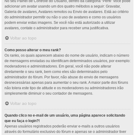
No seu Painel de Controle do Usuário, dentro da categoria “Perfil” você pode
adicionar um avatar usando um dos quatro métodos a seguir: Gravatar,
Galeria de avatares, Avatares remotos ou Envio de avatares. Está ao critério
do administrador permitir ou não o uso de avatares e como os usuários
podem enviar estas imagens. Se você não está autorizado a utilizar
avatares, contate o administrador para receber uma justificativa.
Voltar ao topo
Como posso alterar o meu rank?
Os ranks, os quais aparecem abaixo do nome de usuário, indicam o número
de mensagens enviadas ou identificam determinados usuários, por exemplo:
moderadores e administradores. Em geral, você não pode alterar
diretamente o seu rank, bem como eles são determinados pelo
administrador do fórum. Por favor, não abuse do envio de mensagens
desnecessárias apenas para aumentar o seu rank. A maior parte dos fóruns
não tolera este tipo de atitude e os moderadores ou administradores irão
simplesmente diminuir o seu contador de mensagens.
Voltar ao topo
Quando clico no e-mail de um usuário, uma página aparece solicitando
que eu faça o login?!
Apenas usuários registrados poderão enviar e-mails a outros usuários
através do formulário exclusivo do fórum e apenas se o administrador tiver