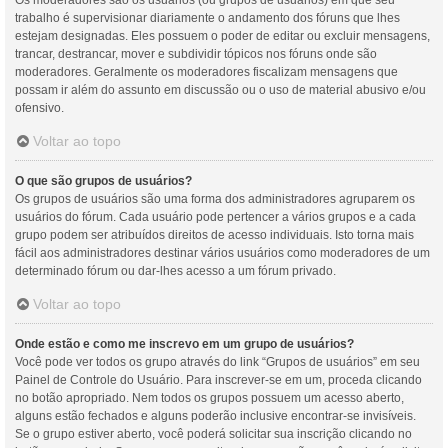
Os moderadores são os usuários (ou grupos de usuários) em que seu
trabalho é supervisionar diariamente o andamento dos fóruns que lhes
estejam designadas. Eles possuem o poder de editar ou excluir mensagens,
trancar, destrancar, mover e subdividir tópicos nos fóruns onde são
moderadores. Geralmente os moderadores fiscalizam mensagens que
possam ir além do assunto em discussão ou o uso de material abusivo e/ou
ofensivo.
Voltar ao topo
O que são grupos de usuários?
Os grupos de usuários são uma forma dos administradores agruparem os
usuários do fórum. Cada usuário pode pertencer a vários grupos e a cada
grupo podem ser atribuídos direitos de acesso individuais. Isto torna mais
fácil aos administradores destinar vários usuários como moderadores de um
determinado fórum ou dar-lhes acesso a um fórum privado.
Voltar ao topo
Onde estão e como me inscrevo em um grupo de usuários?
Você pode ver todos os grupo através do link “Grupos de usuários” em seu
Painel de Controle do Usuário. Para inscrever-se em um, proceda clicando
no botão apropriado. Nem todos os grupos possuem um acesso aberto,
alguns estão fechados e alguns poderão inclusive encontrar-se invisíveis.
Se o grupo estiver aberto, você poderá solicitar sua inscrição clicando no