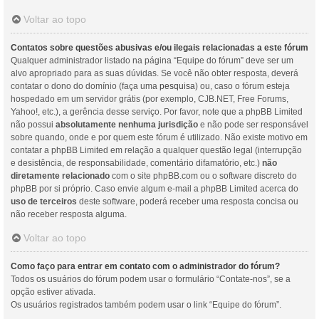
Voltar ao topo
Contatos sobre questões abusivas e/ou ilegais relacionadas a este fórum
Qualquer administrador listado na página “Equipe do fórum” deve ser um
alvo apropriado para as suas dúvidas. Se você não obter resposta, deverá
contatar o dono do domínio (faça uma
pesquisa
) ou, caso o fórum esteja
hospedado em um servidor grátis (por exemplo, CJB.NET, Free Forums,
Yahoo!, etc.), a gerência desse serviço. Por favor, note que a phpBB Limited
não possui
absolutamente nenhuma jurisdição
e não pode ser responsável
sobre quando, onde e por quem este fórum é utilizado. Não existe motivo em
contatar a phpBB Limited em relação a qualquer questão legal (interrupção
e desistência, de responsabilidade, comentário difamatório, etc.)
não
diretamente relacionado
com o site phpBB.com ou o software discreto do
phpBB por si próprio. Caso envie algum e-mail a phpBB Limited acerca do
uso de terceiros
deste software, poderá receber uma resposta concisa ou
não receber resposta alguma.
Voltar ao topo
Como faço para entrar em contato com o administrador do fórum?
Todos os usuários do fórum podem usar o formulário “Contate-nos”, se a
opção estiver ativada.
Os usuários registrados também podem usar o link “Equipe do fórum”.