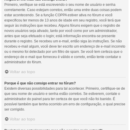
Primeiro, verifique se está escrevendo o seu nome de usuário e senha
corretamente. Caso estejam corretos, então uma entre duas coisas podem
estar acontecendo. Se a função COPPA estiver ativa no fórum e você
especificou ter menos de 13 anos de idade em seu registro, você terá que
seguir às instruções que recebeu. Alguns fóruns exigem que o registro de
novos usuários seja ativado, tanto por você como por um administrador,
antes que seja efetuado o login; está informação encontra-se presente
durante o registro. Se recebeu um e-mail, então siga às instruções. Se não
recebeu e-mail algum, você deve ter escrito um endereço de e-mail incorreto
ou o mesmo foi detectado por um filtro de spam. Se você tem certeza que o
endereço de e-mail que forneceu é válido e correto, então tente contatar o
administrador do fórum.
Voltar ao topo
Porque é que não consigo entrar no fórum?
Existem diversas possibilidades para tal acontecer. Primeiro, certifique-se de
que seu nome de usuário e senha estão corretos. Se estiverem, contate o
administrador do painel para ter certeza de que você não foi banido. É
possível também que tenha ocorrido um erro de configuração, o qual precise
ser corrigido.
Voltar ao topo