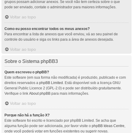
grupos possam adicionar anexos. Se você não tem certeza sobre o que
pode ser enviado, contate o administrador para maiores informações.
Voltar ao topo
Como eu posso encontrar todos os meus anexos?
Para encontrar a lista de anexos que você enviou, vá ao seu painel de
controle do usuário e siga os links para a área de anexos desejada.
Voltar ao topo
Sobre o Sistema phpBB3
Quem escreveu o phpBB?
Este software (em sua forma não modificada) é produzido, publicado e com
direitos reservados a
phpBB Limited
. Está disponível sob a licença GNU
General Public Licence 2 (GPL-2.0) e pode ser distribuído gratuitamente.
Verifique o link
About phpBB
para mais informações.
Voltar ao topo
Porque não há a função X?
Este software foi escrito e licenciado por phpBB Limited. Se acha que
alguma função pode ser adicionada, por favor visite o
phpBB Ideas Centre
,
onde você poderá votar em funcões existentes ou sugerir novas.