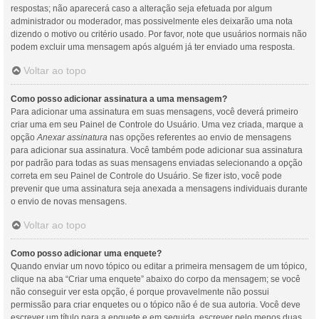
respostas; não aparecerá caso a alteração seja efetuada por algum
administrador ou moderador, mas possivelmente eles deixarão uma nota
dizendo o motivo ou critério usado. Por favor, note que usuários normais não
podem excluir uma mensagem após alguém já ter enviado uma resposta.
Voltar ao topo
Como posso adicionar assinatura a uma mensagem?
Para adicionar uma assinatura em suas mensagens, você deverá primeiro
criar uma em seu Painel de Controle do Usuário. Uma vez criada, marque a
opção
Anexar assinatura
nas opções referentes ao envio de mensagens
para adicionar sua assinatura. Você também pode adicionar sua assinatura
por padrão para todas as suas mensagens enviadas selecionando a opção
correta em seu Painel de Controle do Usuário. Se fizer isto, você pode
prevenir que uma assinatura seja anexada a mensagens individuais durante
o envio de novas mensagens.
Voltar ao topo
Como posso adicionar uma enquete?
Quando enviar um novo tópico ou editar a primeira mensagem de um tópico,
clique na aba “Criar uma enquete” abaixo do corpo da mensagem; se você
não conseguir ver esta opção, é porque provavelmente não possui
permissão para criar enquetes ou o tópico não é de sua autoria. Você deve
escrever um título para a enquete e em seguida, escrever pelo menos duas