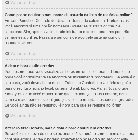
Voltar ao topo
Como posso ocultar o meu nome de usuário da lista de usuários online?
Em seu Painel de Controle do Usuário, dentro da categoria “Preferências”,
você encontrará uma opção nomeada
Ocultar seus status online
. Se
selecionar Sim, apenas você, o administrador e os moderadores poderão
ver que está online. Passará a ser considerado pelo sistema como um
usuário invisível.
Voltar ao topo
A data e hora estão erradas!
Pode ocorrer que você visualize as horas em um fuso horário diferente de
onde você normalmente se encontra ou inicialmente programou. Se esse é o
seu caso, você deve alterar no seu Painel de Controle do Usuário a opção
para o seu fuso horário local, ou seja, Brasil, Londres, Paris, Nova Iorque,
Sidney, ou onde você estiver. Note que a mudança do fuso horário, bem
como a maior parte das configurações, só é permitida a usuários registrados.
Se você ainda não se registrou, é hora para que se registre no fórum!
Voltar ao topo
Alterei o fuso Horário, mas a data e hora continuam erradas!
Se você tem certeza de que selecionou o fuso horário corretamente e a hora
continua errada, então o horário armazenado no relógio do servidor está