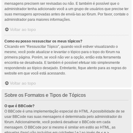
mensagens precisem ser revisadas ou não. E também é possível que o
administrador tenha adicionado você a um grupo de usuários que precise ter
suas mensagens aprovadas antes de enviá-las ao fórum. Por favor, contate o
administrador para maiores informações.
Voltar ao topo
Como eu posso ressuscitar os meus tópicos?
Clicando em “Ressuscitar Tópico”, quando você estiver visualizando o
mesmo, você pode atualizar e levantar o tópico para o topo do fórum na
primeira página. Porém, se você não ver a opção, então esta ferramenta
encontra-se desativada. E também é possível efetuar isto simplesmente
respondendo ao tópico desejado. Entretanto, fique atento para as regras do
website em que você está acessando.
Voltar ao topo
Sobre os Formatos e Tipos de Tópicos
O que é BBCode?
O BBCode é uma implementação especial do HTML. A possibilidade de se
usar BBCode nas suas mensagens é determinada pelo administrador do
fórum. Adicionalmente, você poderá desativar o BBCode em cada
mensagem. O BBCode por si mesmo é similar em estilo ao HTML, as
etiquetas (tags) são incluídas em colchetes [ e ] ao invés de < e >,