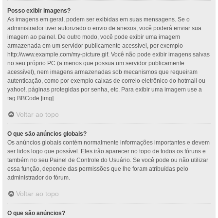
Posso exibir imagens?
As imagens em geral, podem ser exibidas em suas mensagens. Se o
administrador tiver autorizado o envio de anexos, você poderá enviar sua
imagem ao painel. De outro modo, você pode exibir uma imagem
armazenada em um servidor publicamente acessível, por exemplo
http://www.example.com/my-picture.gif. Você não pode exibir imagens salvas
no seu próprio PC (a menos que possua um servidor publicamente
acessível), nem imagens armazenadas sob mecanismos que requeiram
autenticação, como por exemplo caixas de correio eletrônico do hotmail ou
yahoo!, páginas protegidas por senha, etc. Para exibir uma imagem use a
tag BBCode [img].
Voltar ao topo
O que são anúncios globais?
Os anúncios globais contém normalmente informações importantes e devem
ser lidos logo que possível. Eles irão aparecer no topo de todos os fóruns e
também no seu Painel de Controle do Usuário. Se você pode ou não utilizar
essa função, depende das permissões que lhe foram atribuídas pelo
administrador do fórum.
Voltar ao topo
O que são anúncios?