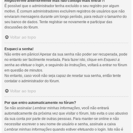
Registrei-me anteriormente mas não consigo mais entrar?!
É possível que o administrador tenha excluído o seu registro por algum
motivo. É comum administradores excluírem registros de usuários que não
enviaram mensagens durante um longo período, para reduzir o tamanho do
seu banco de dados. Tente registrar-se novamente e participar das
discussões do fórum.
Voltar ao topo
Esqueci a senha!
Não entre em pânico! Apesar da sua senha não poder ser recuperada, pode
no entanto ser facilmente resetada. Para fazer isto, clique em
Esqueci a
senha
ao efetuar o login, e seguindo às instruções, voltará a entrar no fórum
em questão de minutos.
No entanto, caso você não seja capaz de resetar sua senha, então tente
contatar o administrador do fórum.
Voltar ao topo
Por que entro automaticamente no fórum?
Se não assinalar
Lembrar minhas informações
, você não entrará
automaticamente da próxima vez que visitar o fórum. Isto evita o uso abusivo
da sua conta por parte de outras pessoas. Para manter-se online e não
necessitar escrever o seu nome de usuário e senha, assinale a caixa
Lembrar minhas informações
quando estiver efetuando o login. Isto não é