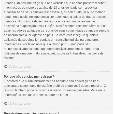
Estados Unidos que exige que aos websites que apenas possam receber
informações de menores abaixo de 13 anos de idade com a devida
autorização de seus pais ou responsáveis, ou sob qualquer outro método
legalmente aceito em que possa ser autorizada a coleta de dados desses
menores. No Brasil, esta lei não vigora e por isso não é realmente
necessária a aplicação desta função, mas é sempre recomendável que os
administradores apliquem as regras de suas comunidades e andem sempre
de acordo com a lei vigente do país. Se você está inseguro quanto a
aplicação da seguinte lei, contate um conselho judicial para maiores
informações. Por favor, note que o Grupo phpBB não pode ser
responsabilizado ou contatado para possíveis problemas legais e/ou
judiciais de qualquer natureza, exceto sobre as linhas descritas por este
sistema.
Voltar ao topo
Por que não consigo me registrar?
É possível que o administrador tenha banido o seu endereço de IP ou
adicionado como nome de usuário proibido o que você deseja registrar. O
registro também pode ter sido desativado por razões privadas. Para mais
informações, contate o administrador do fórum.
Voltar ao topo
Registrei-me mas não consigo entrar!