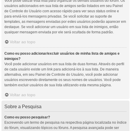
Você pode utilizar esta lista para organizar os demais usuários do fórum. Os
usuários adicionados em sua lista de amigos serão listados em seu Painel
de Controle do Usuário com acesso rápido para ver seus status online e
para enviá-los mensagens privadas. Se você solicitar ao suporte de
templates, as mensagens enviadas por estes usuários poderão aparecer em
destaque. Se você adicionar um usuário em sua lista de inimigos, então
qualquer mensagem enviada por ele será ocultada de forma padrão.
Voltar ao topo
Como eu posso adicionar/excluir usuários de minha lista de amigos e
inimigos?
Você pode adicionar usuários em sua lista de duas formas. Através do perfil
de cada usuário existe um link para adicioná-los à sua lista. De maneira
alternativa, em seu Painel de Controle do Usuário, você pode adicionar
usuários escrevendo diretamente os seus nomes de usuários. Você pode
também excluir usuários de sua lista utilizando esta mesma página.
Voltar ao topo
Sobre a Pesquisa
Como eu posso pesquisar?
Escrevendo um termo de pesquisa na respectiva página localizada no índice
do fórum, visualizando tópicos ou fóruns. A pesquisa avançada pode ser