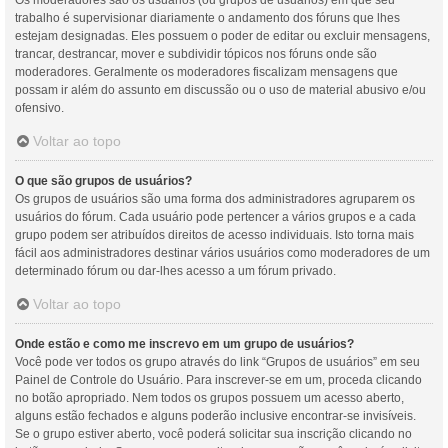
Os moderadores são os usuários (ou grupos de usuários) em que seu
trabalho é supervisionar diariamente o andamento dos fóruns que lhes
estejam designadas. Eles possuem o poder de editar ou excluir mensagens,
trancar, destrancar, mover e subdividir tópicos nos fóruns onde são
moderadores. Geralmente os moderadores fiscalizam mensagens que
possam ir além do assunto em discussão ou o uso de material abusivo e/ou
ofensivo.
Voltar ao topo
O que são grupos de usuários?
Os grupos de usuários são uma forma dos administradores agruparem os
usuários do fórum. Cada usuário pode pertencer a vários grupos e a cada
grupo podem ser atribuídos direitos de acesso individuais. Isto torna mais
fácil aos administradores destinar vários usuários como moderadores de um
determinado fórum ou dar-lhes acesso a um fórum privado.
Voltar ao topo
Onde estão e como me inscrevo em um grupo de usuários?
Você pode ver todos os grupo através do link “Grupos de usuários” em seu
Painel de Controle do Usuário. Para inscrever-se em um, proceda clicando
no botão apropriado. Nem todos os grupos possuem um acesso aberto,
alguns estão fechados e alguns poderão inclusive encontrar-se invisíveis.
Se o grupo estiver aberto, você poderá solicitar sua inscrição clicando no