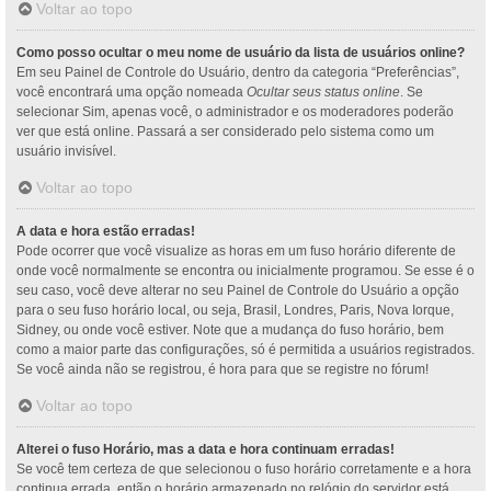
Voltar ao topo
Como posso ocultar o meu nome de usuário da lista de usuários online?
Em seu Painel de Controle do Usuário, dentro da categoria “Preferências”,
você encontrará uma opção nomeada
Ocultar seus status online
. Se
selecionar Sim, apenas você, o administrador e os moderadores poderão
ver que está online. Passará a ser considerado pelo sistema como um
usuário invisível.
Voltar ao topo
A data e hora estão erradas!
Pode ocorrer que você visualize as horas em um fuso horário diferente de
onde você normalmente se encontra ou inicialmente programou. Se esse é o
seu caso, você deve alterar no seu Painel de Controle do Usuário a opção
para o seu fuso horário local, ou seja, Brasil, Londres, Paris, Nova Iorque,
Sidney, ou onde você estiver. Note que a mudança do fuso horário, bem
como a maior parte das configurações, só é permitida a usuários registrados.
Se você ainda não se registrou, é hora para que se registre no fórum!
Voltar ao topo
Alterei o fuso Horário, mas a data e hora continuam erradas!
Se você tem certeza de que selecionou o fuso horário corretamente e a hora
continua errada, então o horário armazenado no relógio do servidor está