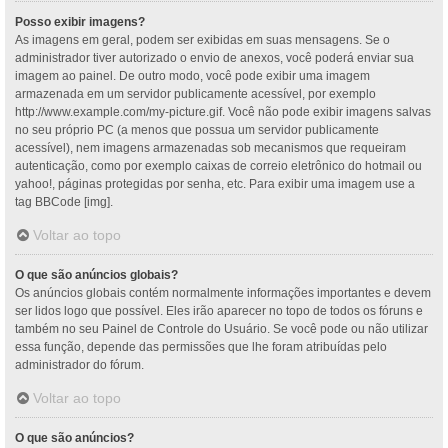
Posso exibir imagens?
As imagens em geral, podem ser exibidas em suas mensagens. Se o
administrador tiver autorizado o envio de anexos, você poderá enviar sua
imagem ao painel. De outro modo, você pode exibir uma imagem
armazenada em um servidor publicamente acessível, por exemplo
http://www.example.com/my-picture.gif. Você não pode exibir imagens salvas
no seu próprio PC (a menos que possua um servidor publicamente
acessível), nem imagens armazenadas sob mecanismos que requeiram
autenticação, como por exemplo caixas de correio eletrônico do hotmail ou
yahoo!, páginas protegidas por senha, etc. Para exibir uma imagem use a
tag BBCode [img].
Voltar ao topo
O que são anúncios globais?
Os anúncios globais contém normalmente informações importantes e devem
ser lidos logo que possível. Eles irão aparecer no topo de todos os fóruns e
também no seu Painel de Controle do Usuário. Se você pode ou não utilizar
essa função, depende das permissões que lhe foram atribuídas pelo
administrador do fórum.
Voltar ao topo
O que são anúncios?