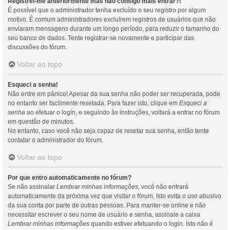
Registrei-me anteriormente mas não consigo mais entrar?!
É possível que o administrador tenha excluído o seu registro por algum
motivo. É comum administradores excluírem registros de usuários que não
enviaram mensagens durante um longo período, para reduzir o tamanho do
seu banco de dados. Tente registrar-se novamente e participar das
discussões do fórum.
Voltar ao topo
Esqueci a senha!
Não entre em pânico! Apesar da sua senha não poder ser recuperada, pode
no entanto ser facilmente resetada. Para fazer isto, clique em
Esqueci a
senha
ao efetuar o login, e seguindo às instruções, voltará a entrar no fórum
em questão de minutos.
No entanto, caso você não seja capaz de resetar sua senha, então tente
contatar o administrador do fórum.
Voltar ao topo
Por que entro automaticamente no fórum?
Se não assinalar
Lembrar minhas informações
, você não entrará
automaticamente da próxima vez que visitar o fórum. Isto evita o uso abusivo
da sua conta por parte de outras pessoas. Para manter-se online e não
necessitar escrever o seu nome de usuário e senha, assinale a caixa
Lembrar minhas informações
quando estiver efetuando o login. Isto não é