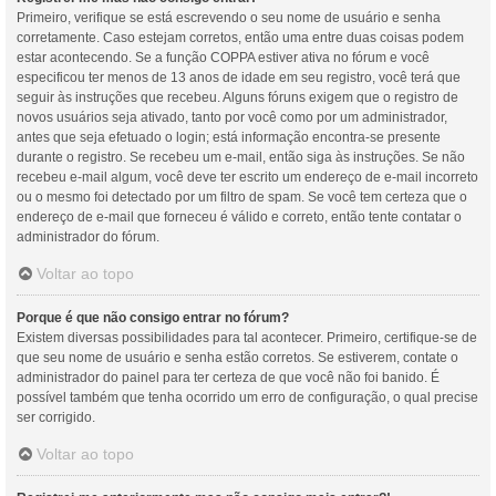
Primeiro, verifique se está escrevendo o seu nome de usuário e senha
corretamente. Caso estejam corretos, então uma entre duas coisas podem
estar acontecendo. Se a função COPPA estiver ativa no fórum e você
especificou ter menos de 13 anos de idade em seu registro, você terá que
seguir às instruções que recebeu. Alguns fóruns exigem que o registro de
novos usuários seja ativado, tanto por você como por um administrador,
antes que seja efetuado o login; está informação encontra-se presente
durante o registro. Se recebeu um e-mail, então siga às instruções. Se não
recebeu e-mail algum, você deve ter escrito um endereço de e-mail incorreto
ou o mesmo foi detectado por um filtro de spam. Se você tem certeza que o
endereço de e-mail que forneceu é válido e correto, então tente contatar o
administrador do fórum.
Voltar ao topo
Porque é que não consigo entrar no fórum?
Existem diversas possibilidades para tal acontecer. Primeiro, certifique-se de
que seu nome de usuário e senha estão corretos. Se estiverem, contate o
administrador do painel para ter certeza de que você não foi banido. É
possível também que tenha ocorrido um erro de configuração, o qual precise
ser corrigido.
Voltar ao topo