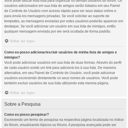
Você pode utilizar esta lista para organizar os demais usuários do fórum. Os
usuários adicionados em sua lista de amigos serão listados em seu Painel
de Controle do Usuário com acesso rápido para ver seus status online e
para enviá-los mensagens privadas. Se você solicitar ao suporte de
templates, as mensagens enviadas por estes usuários poderão aparecer em
destaque. Se você adicionar um usuário em sua lista de inimigos, então
qualquer mensagem enviada por ele será ocultada de forma padrão.
Voltar ao topo
Como eu posso adicionar/excluir usuários de minha lista de amigos e
inimigos?
Você pode adicionar usuários em sua lista de duas formas. Através do perfil
de cada usuário existe um link para adicioná-los à sua lista. De maneira
alternativa, em seu Painel de Controle do Usuário, você pode adicionar
usuários escrevendo diretamente os seus nomes de usuários. Você pode
também excluir usuários de sua lista utilizando esta mesma página.
Voltar ao topo
Sobre a Pesquisa
Como eu posso pesquisar?
Escrevendo um termo de pesquisa na respectiva página localizada no índice
do fórum, visualizando tópicos ou fóruns. A pesquisa avançada pode ser