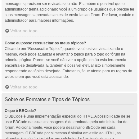
mensagens precisem ser revisadas ou não. E também é possível que o
administrador tenha adicionado você a um grupo de usuários que precise ter
suas mensagens aprovadas antes de enviá-las ao fórum. Por favor, contate o
administrador para maiores informações.
Voltar ao topo
Como eu posso ressuscitar os meus tópicos?
Clicando em “Ressuscitar Tópico”, quando você estiver visualizando o
mesmo, você pode atualizar e levantar o tópico para o topo do fórum na
primeira página. Porém, se você não ver a opção, então esta ferramenta
encontra-se desativada. E também é possível efetuar isto simplesmente
respondendo ao tópico desejado. Entretanto, fique atento para as regras do
website em que você está acessando.
Voltar ao topo
Sobre os Formatos e Tipos de Tópicos
O que é BBCode?
O BBCode é uma implementação especial do HTML. A possibilidade de se
usar BBCode nas suas mensagens é determinada pelo administrador do
fórum. Adicionalmente, você poderá desativar o BBCode em cada
mensagem. O BBCode por si mesmo é similar em estilo ao HTML, as
etiquetas (tags) são incluídas em colchetes [ e ] ao invés de < e >,