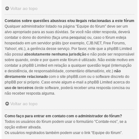
Voltar ao topo
Contatos sobre questões abusivas e/ou ilegais relacionadas a este fórum
Qualquer administrador listado na página “Equipe do fórum” deve ser um
alvo apropriado para as suas dúvidas. Se você não obter resposta, deverá
contatar o dono do domínio (faça uma
pesquisa
) ou, caso o fórum esteja
hospedado em um servidor grátis (por exemplo, CJB.NET, Free Forums,
Yahoo!, etc.), a gerência desse serviço. Por favor, note que a phpBB Limited
não possui
absolutamente nenhuma jurisdição
e não pode ser responsável
sobre quando, onde e por quem este fórum é utilizado. Não existe motivo em
contatar a phpBB Limited em relação a qualquer questão legal (interrupção
e desistência, de responsabilidade, comentário difamatório, etc.)
não
diretamente relacionado
com o site phpBB.com ou o software discreto do
phpBB por si próprio. Caso envie algum e-mail a phpBB Limited acerca do
uso de terceiros
deste software, poderá receber uma resposta concisa ou
não receber resposta alguma.
Voltar ao topo
Como faço para entrar em contato com o administrador do fórum?
Todos os usuários do fórum podem usar o formulário “Contate-nos”, se a
opção estiver ativada.
Os usuários registrados também podem usar o link “Equipe do fórum”.