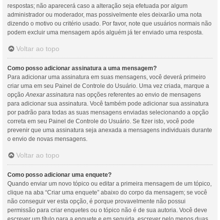
respostas; não aparecerá caso a alteração seja efetuada por algum
administrador ou moderador, mas possivelmente eles deixarão uma nota
dizendo o motivo ou critério usado. Por favor, note que usuários normais não
podem excluir uma mensagem após alguém já ter enviado uma resposta.
Voltar ao topo
Como posso adicionar assinatura a uma mensagem?
Para adicionar uma assinatura em suas mensagens, você deverá primeiro
criar uma em seu Painel de Controle do Usuário. Uma vez criada, marque a
opção
Anexar assinatura
nas opções referentes ao envio de mensagens
para adicionar sua assinatura. Você também pode adicionar sua assinatura
por padrão para todas as suas mensagens enviadas selecionando a opção
correta em seu Painel de Controle do Usuário. Se fizer isto, você pode
prevenir que uma assinatura seja anexada a mensagens individuais durante
o envio de novas mensagens.
Voltar ao topo
Como posso adicionar uma enquete?
Quando enviar um novo tópico ou editar a primeira mensagem de um tópico,
clique na aba “Criar uma enquete” abaixo do corpo da mensagem; se você
não conseguir ver esta opção, é porque provavelmente não possui
permissão para criar enquetes ou o tópico não é de sua autoria. Você deve
escrever um título para a enquete e em seguida, escrever pelo menos duas