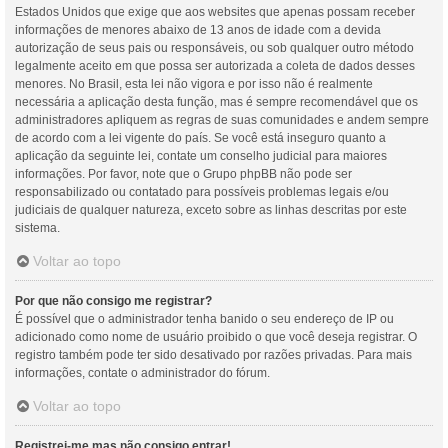
Estados Unidos que exige que aos websites que apenas possam receber
informações de menores abaixo de 13 anos de idade com a devida
autorização de seus pais ou responsáveis, ou sob qualquer outro método
legalmente aceito em que possa ser autorizada a coleta de dados desses
menores. No Brasil, esta lei não vigora e por isso não é realmente
necessária a aplicação desta função, mas é sempre recomendável que os
administradores apliquem as regras de suas comunidades e andem sempre
de acordo com a lei vigente do país. Se você está inseguro quanto a
aplicação da seguinte lei, contate um conselho judicial para maiores
informações. Por favor, note que o Grupo phpBB não pode ser
responsabilizado ou contatado para possíveis problemas legais e/ou
judiciais de qualquer natureza, exceto sobre as linhas descritas por este
sistema.
Voltar ao topo
Por que não consigo me registrar?
É possível que o administrador tenha banido o seu endereço de IP ou
adicionado como nome de usuário proibido o que você deseja registrar. O
registro também pode ter sido desativado por razões privadas. Para mais
informações, contate o administrador do fórum.
Voltar ao topo
Registrei-me mas não consigo entrar!