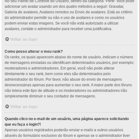
No seu Painel de Controle do Usuário, dentro da categoria “Perfil” você pode
adicionar um avatar usando um dos quatro métodos a seguir: Gravatar,
Galeria de avatares, Avatares remotos ou Envio de avatares. Está ao critério
do administrador permitir ou não o uso de avatares e como os usuários
podem enviar estas imagens. Se você não está autorizado a utilizar
avatares, contate o administrador para receber uma justificativa.
Voltar ao topo
Como posso alterar o meu rank?
Os ranks, os quais aparecem abaixo do nome de usuário, indicam o número
de mensagens enviadas ou identificam determinados usuários, por exemplo:
moderadores e administradores. Em geral, você não pode alterar
diretamente o seu rank, bem como eles são determinados pelo
administrador do fórum. Por favor, não abuse do envio de mensagens
desnecessárias apenas para aumentar o seu rank. A maior parte dos fóruns
não tolera este tipo de atitude e os moderadores ou administradores irão
simplesmente diminuir o seu contador de mensagens.
Voltar ao topo
Quando clico no e-mail de um usuário, uma página aparece solicitando
que eu faça o login?!
Apenas usuários registrados poderão enviar e-mails a outros usuários
através do formulário exclusivo do fórum e apenas se o administrador tiver