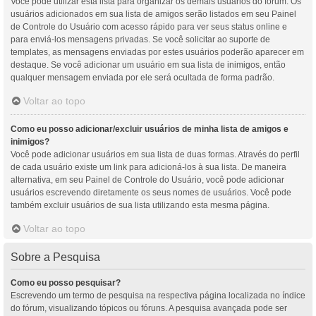
Você pode utilizar esta lista para organizar os demais usuários do fórum. Os
usuários adicionados em sua lista de amigos serão listados em seu Painel
de Controle do Usuário com acesso rápido para ver seus status online e
para enviá-los mensagens privadas. Se você solicitar ao suporte de
templates, as mensagens enviadas por estes usuários poderão aparecer em
destaque. Se você adicionar um usuário em sua lista de inimigos, então
qualquer mensagem enviada por ele será ocultada de forma padrão.
Voltar ao topo
Como eu posso adicionar/excluir usuários de minha lista de amigos e
inimigos?
Você pode adicionar usuários em sua lista de duas formas. Através do perfil
de cada usuário existe um link para adicioná-los à sua lista. De maneira
alternativa, em seu Painel de Controle do Usuário, você pode adicionar
usuários escrevendo diretamente os seus nomes de usuários. Você pode
também excluir usuários de sua lista utilizando esta mesma página.
Voltar ao topo
Sobre a Pesquisa
Como eu posso pesquisar?
Escrevendo um termo de pesquisa na respectiva página localizada no índice
do fórum, visualizando tópicos ou fóruns. A pesquisa avançada pode ser