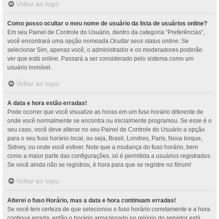
Voltar ao topo
Como posso ocultar o meu nome de usuário da lista de usuários online?
Em seu Painel de Controle do Usuário, dentro da categoria “Preferências”,
você encontrará uma opção nomeada
Ocultar seus status online
. Se
selecionar Sim, apenas você, o administrador e os moderadores poderão
ver que está online. Passará a ser considerado pelo sistema como um
usuário invisível.
Voltar ao topo
A data e hora estão erradas!
Pode ocorrer que você visualize as horas em um fuso horário diferente de
onde você normalmente se encontra ou inicialmente programou. Se esse é o
seu caso, você deve alterar no seu Painel de Controle do Usuário a opção
para o seu fuso horário local, ou seja, Brasil, Londres, Paris, Nova Iorque,
Sidney, ou onde você estiver. Note que a mudança do fuso horário, bem
como a maior parte das configurações, só é permitida a usuários registrados.
Se você ainda não se registrou, é hora para que se registre no fórum!
Voltar ao topo
Alterei o fuso Horário, mas a data e hora continuam erradas!
Se você tem certeza de que selecionou o fuso horário corretamente e a hora
continua errada, então o horário armazenado no relógio do servidor está