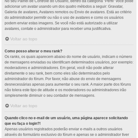
No seu Painel de Controle do Usuário, dentro da categoria “Perfil” você pode
adicionar um avatar usando um dos quatro métodos a seguir: Gravatar,
Galeria de avatares, Avatares remotos ou Envio de avatares. Está ao critério
do administrador permitir ou não o uso de avatares e como os usuários
podem enviar estas imagens. Se você não está autorizado a utilizar
avatares, contate o administrador para receber uma justificativa.
Voltar ao topo
Como posso alterar o meu rank?
Os ranks, os quais aparecem abaixo do nome de usuário, indicam o número
de mensagens enviadas ou identificam determinados usuários, por exemplo:
moderadores e administradores. Em geral, você não pode alterar
diretamente o seu rank, bem como eles são determinados pelo
administrador do fórum. Por favor, não abuse do envio de mensagens
desnecessárias apenas para aumentar o seu rank. A maior parte dos fóruns
não tolera este tipo de atitude e os moderadores ou administradores irão
simplesmente diminuir o seu contador de mensagens.
Voltar ao topo
Quando clico no e-mail de um usuário, uma página aparece solicitando
que eu faça o login?!
Apenas usuários registrados poderão enviar e-mails a outros usuários
através do formulário exclusivo do fórum e apenas se o administrador tiver