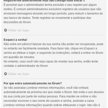
Registrei-me anteriormente mas não consigo mais entrar?!
É possível que o administrador tenha excluído o seu registro por algum
motivo. É comum administradores excluírem registros de usuários que não
enviaram mensagens durante um longo período, para reduzir o tamanho do
seu banco de dados. Tente registrar-se novamente e participar das
discussões do fórum.
Voltar ao topo
Esqueci a senha!
Não entre em pânico! Apesar da sua senha não poder ser recuperada, pode
no entanto ser facilmente resetada. Para fazer isto, clique em
Esqueci a
senha
ao efetuar o login, e seguindo às instruções, voltará a entrar no fórum
em questão de minutos.
No entanto, caso você não seja capaz de resetar sua senha, então tente
contatar o administrador do fórum.
Voltar ao topo
Por que entro automaticamente no fórum?
Se não assinalar
Lembrar minhas informações
, você não entrará
automaticamente da próxima vez que visitar o fórum. Isto evita o uso abusivo
da sua conta por parte de outras pessoas. Para manter-se online e não
necessitar escrever o seu nome de usuário e senha, assinale a caixa
Lembrar minhas informações
quando estiver efetuando o login. Isto não é