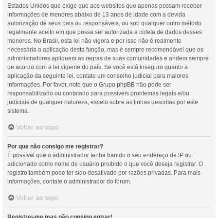
Estados Unidos que exige que aos websites que apenas possam receber
informações de menores abaixo de 13 anos de idade com a devida
autorização de seus pais ou responsáveis, ou sob qualquer outro método
legalmente aceito em que possa ser autorizada a coleta de dados desses
menores. No Brasil, esta lei não vigora e por isso não é realmente
necessária a aplicação desta função, mas é sempre recomendável que os
administradores apliquem as regras de suas comunidades e andem sempre
de acordo com a lei vigente do país. Se você está inseguro quanto a
aplicação da seguinte lei, contate um conselho judicial para maiores
informações. Por favor, note que o Grupo phpBB não pode ser
responsabilizado ou contatado para possíveis problemas legais e/ou
judiciais de qualquer natureza, exceto sobre as linhas descritas por este
sistema.
Voltar ao topo
Por que não consigo me registrar?
É possível que o administrador tenha banido o seu endereço de IP ou
adicionado como nome de usuário proibido o que você deseja registrar. O
registro também pode ter sido desativado por razões privadas. Para mais
informações, contate o administrador do fórum.
Voltar ao topo
Registrei-me mas não consigo entrar!