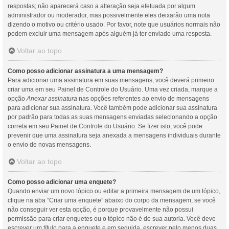
respostas; não aparecerá caso a alteração seja efetuada por algum
administrador ou moderador, mas possivelmente eles deixarão uma nota
dizendo o motivo ou critério usado. Por favor, note que usuários normais não
podem excluir uma mensagem após alguém já ter enviado uma resposta.
Voltar ao topo
Como posso adicionar assinatura a uma mensagem?
Para adicionar uma assinatura em suas mensagens, você deverá primeiro
criar uma em seu Painel de Controle do Usuário. Uma vez criada, marque a
opção
Anexar assinatura
nas opções referentes ao envio de mensagens
para adicionar sua assinatura. Você também pode adicionar sua assinatura
por padrão para todas as suas mensagens enviadas selecionando a opção
correta em seu Painel de Controle do Usuário. Se fizer isto, você pode
prevenir que uma assinatura seja anexada a mensagens individuais durante
o envio de novas mensagens.
Voltar ao topo
Como posso adicionar uma enquete?
Quando enviar um novo tópico ou editar a primeira mensagem de um tópico,
clique na aba “Criar uma enquete” abaixo do corpo da mensagem; se você
não conseguir ver esta opção, é porque provavelmente não possui
permissão para criar enquetes ou o tópico não é de sua autoria. Você deve
escrever um título para a enquete e em seguida, escrever pelo menos duas