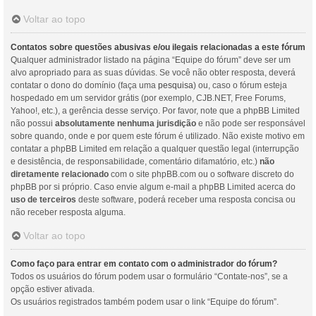
Voltar ao topo
Contatos sobre questões abusivas e/ou ilegais relacionadas a este fórum
Qualquer administrador listado na página “Equipe do fórum” deve ser um
alvo apropriado para as suas dúvidas. Se você não obter resposta, deverá
contatar o dono do domínio (faça uma
pesquisa
) ou, caso o fórum esteja
hospedado em um servidor grátis (por exemplo, CJB.NET, Free Forums,
Yahoo!, etc.), a gerência desse serviço. Por favor, note que a phpBB Limited
não possui
absolutamente nenhuma jurisdição
e não pode ser responsável
sobre quando, onde e por quem este fórum é utilizado. Não existe motivo em
contatar a phpBB Limited em relação a qualquer questão legal (interrupção
e desistência, de responsabilidade, comentário difamatório, etc.)
não
diretamente relacionado
com o site phpBB.com ou o software discreto do
phpBB por si próprio. Caso envie algum e-mail a phpBB Limited acerca do
uso de terceiros
deste software, poderá receber uma resposta concisa ou
não receber resposta alguma.
Voltar ao topo
Como faço para entrar em contato com o administrador do fórum?
Todos os usuários do fórum podem usar o formulário “Contate-nos”, se a
opção estiver ativada.
Os usuários registrados também podem usar o link “Equipe do fórum”.