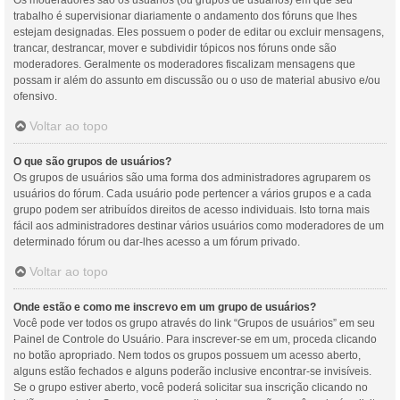
Os moderadores são os usuários (ou grupos de usuários) em que seu
trabalho é supervisionar diariamente o andamento dos fóruns que lhes
estejam designadas. Eles possuem o poder de editar ou excluir mensagens,
trancar, destrancar, mover e subdividir tópicos nos fóruns onde são
moderadores. Geralmente os moderadores fiscalizam mensagens que
possam ir além do assunto em discussão ou o uso de material abusivo e/ou
ofensivo.
Voltar ao topo
O que são grupos de usuários?
Os grupos de usuários são uma forma dos administradores agruparem os
usuários do fórum. Cada usuário pode pertencer a vários grupos e a cada
grupo podem ser atribuídos direitos de acesso individuais. Isto torna mais
fácil aos administradores destinar vários usuários como moderadores de um
determinado fórum ou dar-lhes acesso a um fórum privado.
Voltar ao topo
Onde estão e como me inscrevo em um grupo de usuários?
Você pode ver todos os grupo através do link “Grupos de usuários” em seu
Painel de Controle do Usuário. Para inscrever-se em um, proceda clicando
no botão apropriado. Nem todos os grupos possuem um acesso aberto,
alguns estão fechados e alguns poderão inclusive encontrar-se invisíveis.
Se o grupo estiver aberto, você poderá solicitar sua inscrição clicando no