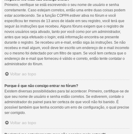
Primeiro, verifique se está escrevendo o seu nome de usuário e senha
corretamente. Caso estejam corretos, então uma entre duas coisas podem
estar acontecendo. Se a função COPPA estiver ativa no fórum e você
especificou ter menos de 13 anos de idade em seu registro, você terá que
seguir às instruções que recebeu. Alguns fóruns exigem que o registro de
novos usuários seja ativado, tanto por você como por um administrador,
antes que seja efetuado o login; está informação encontra-se presente
durante o registro. Se recebeu um e-mail, então siga às instruções. Se não
recebeu e-mail algum, você deve ter escrito um endereço de e-mail incorreto
ou o mesmo foi detectado por um filtro de spam. Se você tem certeza que o
endereço de e-mail que forneceu é válido e correto, então tente contatar o
administrador do fórum.
Voltar ao topo
Porque é que não consigo entrar no fórum?
Existem diversas possibilidades para tal acontecer. Primeiro, certifique-se de
que seu nome de usuário e senha estão corretos. Se estiverem, contate o
administrador do painel para ter certeza de que você não foi banido. É
possível também que tenha ocorrido um erro de configuração, o qual precise
ser corrigido.
Voltar ao topo