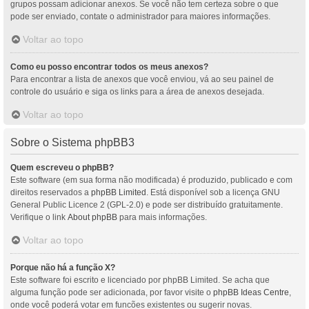
grupos possam adicionar anexos. Se você não tem certeza sobre o que
pode ser enviado, contate o administrador para maiores informações.
Voltar ao topo
Como eu posso encontrar todos os meus anexos?
Para encontrar a lista de anexos que você enviou, vá ao seu painel de
controle do usuário e siga os links para a área de anexos desejada.
Voltar ao topo
Sobre o Sistema phpBB3
Quem escreveu o phpBB?
Este software (em sua forma não modificada) é produzido, publicado e com
direitos reservados a
phpBB Limited
. Está disponível sob a licença GNU
General Public Licence 2 (GPL-2.0) e pode ser distribuído gratuitamente.
Verifique o link
About phpBB
para mais informações.
Voltar ao topo
Porque não há a função X?
Este software foi escrito e licenciado por phpBB Limited. Se acha que
alguma função pode ser adicionada, por favor visite o
phpBB Ideas Centre
,
onde você poderá votar em funcões existentes ou sugerir novas.