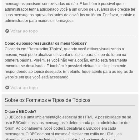
mensagens precisem ser revisadas ou não. E também é possível que o
administrador tenha adicionado você a um grupo de usuários que precise ter
suas mensagens aprovadas antes de enviá-las ao fórum. Por favor, contate o
administrador para maiores informações.
Voltar ao topo
Como eu posso ressuscitar os meus tópicos?
Clicando em “Ressuscitar Tópico”, quando você estiver visualizando o
mesmo, você pode atualizar e levantar o tópico para o topo do fórum na
primeira página. Porém, se você não ver a opção, então esta ferramenta
encontra-se desativada. E também é possível efetuar isto simplesmente
respondendo ao tópico desejado. Entretanto, fique atento para as regras do
website em que você está acessando.
Voltar ao topo
Sobre os Formatos e Tipos de Tópicos
O que é BBCode?
O BBCode é uma implementação especial do HTML. A possibilidade de se
usar BBCode nas suas mensagens é determinada pelo administrador do
fórum. Adicionalmente, você poderá desativar o BBCode em cada
mensagem. O BBCode por si mesmo é similar em estilo ao HTML, as
etiquetas (tags) são incluídas em colchetes [ e ] ao invés de < e >,