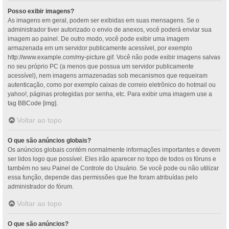
Posso exibir imagens?
As imagens em geral, podem ser exibidas em suas mensagens. Se o
administrador tiver autorizado o envio de anexos, você poderá enviar sua
imagem ao painel. De outro modo, você pode exibir uma imagem
armazenada em um servidor publicamente acessível, por exemplo
http://www.example.com/my-picture.gif. Você não pode exibir imagens salvas
no seu próprio PC (a menos que possua um servidor publicamente
acessível), nem imagens armazenadas sob mecanismos que requeiram
autenticação, como por exemplo caixas de correio eletrônico do hotmail ou
yahoo!, páginas protegidas por senha, etc. Para exibir uma imagem use a
tag BBCode [img].
Voltar ao topo
O que são anúncios globais?
Os anúncios globais contém normalmente informações importantes e devem
ser lidos logo que possível. Eles irão aparecer no topo de todos os fóruns e
também no seu Painel de Controle do Usuário. Se você pode ou não utilizar
essa função, depende das permissões que lhe foram atribuídas pelo
administrador do fórum.
Voltar ao topo
O que são anúncios?